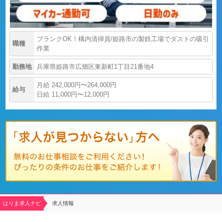
ブランクOK！構内清掃員/姫路市の製鉄工場でダストの吸引
職種
作業
勤務地
兵庫県姫路市広畑区東新町1丁目21番地4
月給 242,000円〜264,000円
給与
日給 11,000円〜12,000円
はりま求人ナビ
求人情報