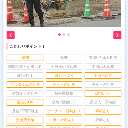


こだわりポイント！
短期
長期
春/夏/冬休み期間
時間や曜日が選べる
土日祝のみ勤務
平日のみ勤務
週4日以上
週1日～OK
土日祝休み
フルタイムの仕事
朝からの仕事
昼からの仕事
夕方からの仕事
短時間勤務
日払いOK
週払いOK
扶養内勤務OK
高収入・高時給
月給25万円以上
ボーナス・賞与あり
昇給あり
交通費支給
寮・社宅あり
残業なし