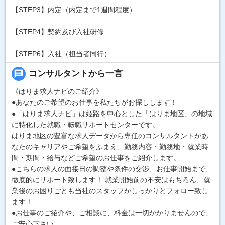
【STEP3】内定（内定まで1週間程度）
【STEP4】契約及び入社研修
【STEP6】入社（担当者同行）
message
コンサルタントから一言
《はりま求人ナビのご紹介》
●あなたのご希望のお仕事を私たちがお探しします！
●「はりま求人ナビ」は姫路を中心とした「はりま地区」の地域
に特化した就職・転職サポートセンターです。
はりま地区の豊富な求人データから専任のコンサルタントがあ
なたのキャリアやご希望をふまえ、勤務内容・勤務地・就業時
間・期間・給与などご希望のお仕事をご紹介します。
●こちらの求人の面接日の調整や条件の交渉、お仕事開始まで、
徹底的にサポート致します！ 就業開始前の不安はもちろん、就
業後のお困りごとも当社のスタッフがしっかりとフォロー致し
ます！
●お仕事のご紹介や、ご相談に、料金は一切かかりませんので、
ご安心下さい。