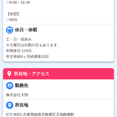
◇8:00～16:30
【休憩】
◇60分
calendar_today
休日・休暇
土・日・祝休み
※土曜日は出勤の日もあります。
年間休日 110日
年次有給6ヶ月経過後10日
place
所在地・アクセス
person_pin
勤務先
株式会社大翔
place
所在地
672-8052 兵庫県姫路市飾磨区玉地飾磨駅