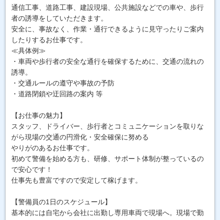
通信工事、道路工事、建設現場、公共施設などでの車や、歩行
者の誘導をしていただきます。
安全に、事故なく、作業・通行できるように見守ったりご案内
したりするお仕事です。
≪具体例≫
・車両や歩行者の安全な通行を確保するために、交通の流れの
誘導。
・交通ルールの遵守や事故の予防
・道路閉鎖や迂回路の案内 等
【お仕事の魅力】
スタッフ、ドライバー、歩行者とコミュニケーションを取りな
がら現場の交通の円滑化・安全確保に努める
やりがのあるお仕事です。
初めて警備を始める方も、研修、サポート体制が整っているの
で安心です！
仕事先も豊富ですので安定して稼げます。
【警備員の1日のスケジュール】
基本的には自宅から会社に出勤し専用車両で現場へ。現場で勤