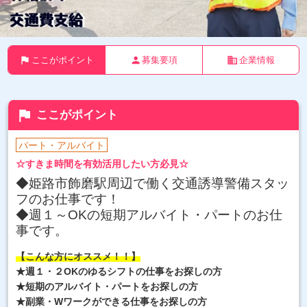
flag
person
business
ここがポイント
募集要項
企業情報
flag
ここがポイント
パート・アルバイト
☆すきま時間を有効活用したい方必見☆
◆姫路市飾磨駅周辺で働く交通誘導警備スタッ
フのお仕事です！
◆週１～OKの短期アルバイト・パートのお仕
事
です。
【こんな方にオススメ！！】
★週１・２OKのゆるシフトの仕事をお探しの方
★短期のアルバイト・パートをお探しの方
★副業・Wワークができる仕事をお探しの方