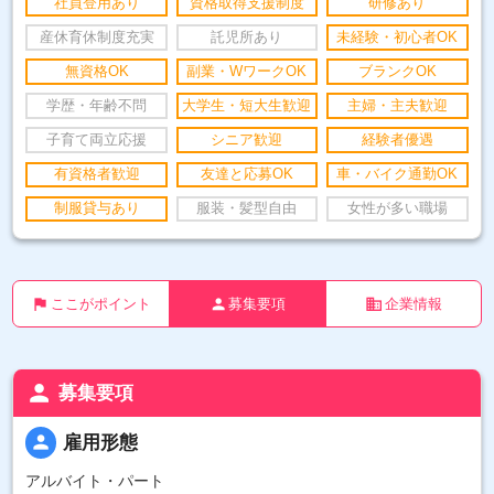
社員登用あり
資格取得支援制度
研修あり
産休育休制度充実
託児所あり
未経験・初心者OK
無資格OK
副業・WワークOK
ブランクOK
学歴・年齢不問
大学生・短大生歓迎
主婦・主夫歓迎
子育て両立応援
シニア歓迎
経験者優遇
有資格者歓迎
友達と応募OK
車・バイク通勤OK
制服貸与あり
服装・髪型自由
女性が多い職場
flag
person
business
ここがポイント
募集要項
企業情報
person
募集要項
person
雇用形態
アルバイト・パート