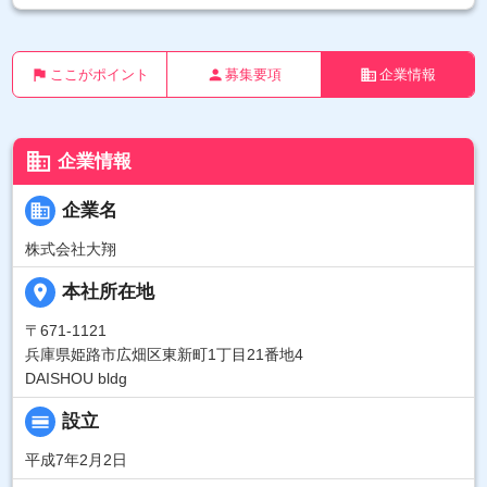
flag
person
business
ここがポイント
募集要項
企業情報
business
企業情報
business
企業名
株式会社大翔
place
本社所在地
〒671-1121
兵庫県姫路市広畑区東新町1丁目21番地4
DAISHOU bldg
calendar_view_day
設立
平成7年2月2日