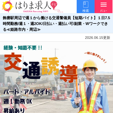
menu
検索
ﾒﾆｭｰ
飾磨駅周辺で週１から働ける交通警備員【短期バイト】１日7.5
時間勤務/週１・週2OK/日払い・週払い可/副業・Wワークでき
る≪姫路市内・周辺≫
2026.06.15更新