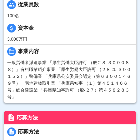
people
従業員数
100名
attach_money
資本金
3,000万円
folder_open
事業内容
一般労働者派遣事業 「厚生労働大臣許可 （般２８-３０００８
８）」有料職業紹介事業 「厚生労働大臣許可 （２８-ユ-３００
１５２）」警備業 「兵庫県公安委員会認定（第６３００１４６
９号）」宅地建物取引業 「兵庫県知事 （１）第４５１４６６
号」総合建設業 「兵庫県知事許可 （般-２７）第４５８２８３
号」
description
応募方法
description
応募方法