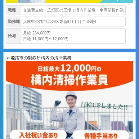
職種
交通費支給！広畑区の工場で構内作業場・車両清掃作業
勤務地
兵庫県姫路市広畑区東新町1丁目21番地4
月給 284,000円
給与
日給 11,000円〜12,000円
≪姫路市の製鉄所構内の清掃業務...