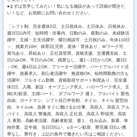
●まずは見学してみたい！気になる施設があって詳細が聞きた
い！など、お気軽にお問い合わせください。
「シフト制、完全週休2日、土日祝休み、土日休み、日祝休み、
週3日以内可、短時間・扶養内、日勤のみ、夜勤のみ、未経験活
躍中、主婦・主夫活躍中、曜日相談可、土日祝のみ、年休110日
～、残業月10H、保育/託児所、産休・育休あり、Ｗワーク可、
賞与あり、昇給あり、正社員登用、資格支援、交通費支給、土
日のみOK、平日のみOK、残業なし、週1～2日からOK、週3日
～OK、週4日以上OK、フリーター活躍中、パートアルバイト活
躍中、急募求人、初心者活躍中、無資格OK、短時間勤務の方も
活躍中、フルタイム勤務、資格取得サポート制度あり、完全週
休2日、入職、新設・オープニング求人、ハローワーク求人、主
婦(夫)歓迎、主婦パート、 ダブルワーク 週１、アルバイト 髪色
自由、ガードマン、シフト自己申告制、ネイル、ネイル 髪型自
由、ネイルok、急募 すぐに働けるお仕事、高収入、高収入 アル
バイト、高収入 警備員、高収入 正社員、高収入 即採用、高収
入 夜勤、高齢者活躍、高齢者歓迎、週１、住み込み、新着、単
純作業、定年後、当日日払い、uターン歓迎、寮完備 日払い携
帯なし、寮付き」上記の条件で働きたい方はご相談ください。