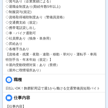
◇賞与あり（企業業績による）
◇退職金制度あり(勤続年数5年以上)
◇制服貸与(規定)
◇資格取得補助制度あり（警備員資格）
◇交通費支給（規定）
◇携帯電話貸し出し
◇車・バイク通勤可
◇社員寮あり（独身・単身用）
◇昇給あり
◇各種手当あり
【資格者・残業・夜勤・連勤・移動・草刈り・運転手・車両
特別手当・年末年始（規定）】
※屋内受動喫煙対策：あり（禁煙）
（屋外に喫煙場所あり）
info
職種
日払いOK！飾磨駅周辺で週1から働ける交通警備員短期バイト
label
仕事内容
【仕事内容】