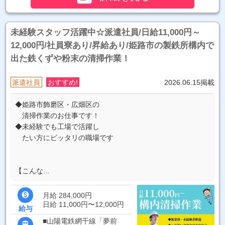
未経験スタッフ活躍中☆派遣社員/日給11,000円～
12,000円/社員寮あり/昇給あり/姫路市の製鉄所構内で
出た鉄くずや粉末の清掃作業！
派遣社員
おすすめ!
2026.06.15掲載
◆姫路市飾磨区・広畑区の
清掃作業のお仕事です！
◆未経験でも工場で活躍し
たい方にピッタリの職場です
【こんな...

月給 284,000円
日給 11,000円〜12,000円
給与
■山陽電鉄網干線「夢前
