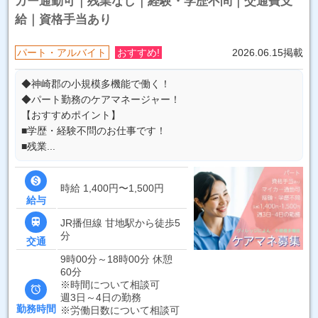
カー通勤可｜残業なし｜経験・学歴不問｜交通費支
給｜資格手当あり
パート・アルバイト
おすすめ!
2026.06.15掲載
◆神崎郡の小規模多機能で働く！
◆パート勤務のケアマネージャー！
【おすすめポイント】
■学歴・経験不問のお仕事です！
■残業...

時給 1,400円〜1,500円
給与

JR播但線 甘地駅から徒歩5
分
交通
9時00分～18時00分 休憩
60分
※時間について相談可

週3日～4日の勤務
勤務時間
※労働日数について相談可