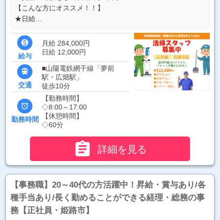
【こんな方にオススメ！！】
★日給...

月給 284,000円
日給 12,000円
給与
■山陽電鉄網干線「夢前

駅・広畑駅」
交通
徒歩10分
【勤務時間】

◇8:00～17:00
【休憩時間】
勤務時間
◇60分

詳細を見る
【事務職】20～40代の方活躍中！昇給・賞与あり/各
種手当あり/長く勤めることができる経理・総務の事
務【正社員・姫路市】