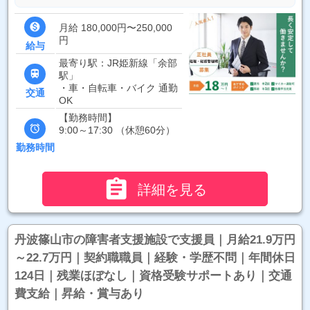

月給 180,000円〜250,000
円
給与
最寄り駅：JR姫新線「余部

駅」
・車・自転車・バイク 通勤
交通
OK
【勤務時間】

9:00～17:30 （休憩60分）
勤務時間

詳細を見る
丹波篠山市の障害者支援施設で支援員｜月給21.9万円
～22.7万円｜契約職職員｜経験・学歴不問｜年間休日
124日｜残業ほぼなし｜資格受験サポートあり｜交通
費支給｜昇給・賞与あり