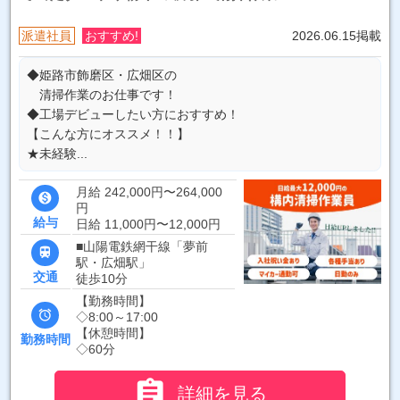
派遣社員
おすすめ!
2026.06.15掲載
◆姫路市飾磨区・広畑区の
清掃作業のお仕事です！
◆工場デビューしたい方におすすめ！
【こんな方にオススメ！！】
★未経験...
月給 242,000円〜264,000

円
給与
日給 11,000円〜12,000円
■山陽電鉄網干線「夢前

駅・広畑駅」
交通
徒歩10分
【勤務時間】

◇8:00～17:00
【休憩時間】
勤務時間
◇60分

詳細を見る