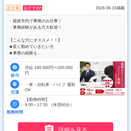
正社員
おすすめ!
2026.06.15掲載
・姫路市内で事務のお仕事！
・事務経験がある方大歓迎！
【こんな方にオススメ！！】
★長く勤めていきたい方
★事務の経験を...

月給 180,000円〜250,000
円
給与

・車・自転車・バイク 通勤
OK
交通
【勤務時間】

9:00～17:30 （休憩60分）
勤務時間

詳細を見る