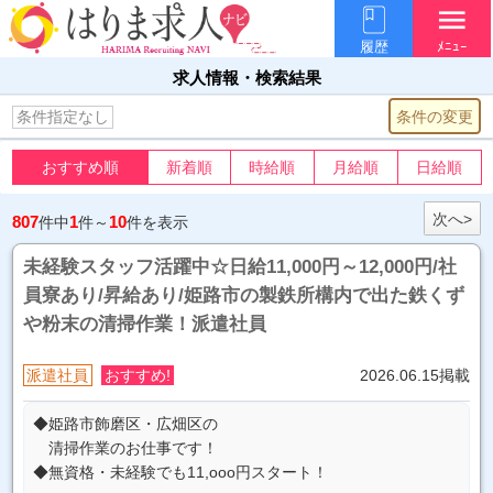
menu
履歴
ﾒﾆｭｰ
求人情報・検索結果
条件の変更
条件指定なし
おすすめ順
新着順
時給順
月給順
日給順
次へ>
807
1
10
件中
件～
件を表示
未経験スタッフ活躍中☆日給11,000円～12,000円/社
員寮あり/昇給あり/姫路市の製鉄所構内で出た鉄くず
や粉末の清掃作業！派遣社員
派遣社員
おすすめ!
2026.06.15掲載
◆姫路市飾磨区・広畑区の
清掃作業のお仕事です！
◆無資格・未経験でも11,ooo円スタート！