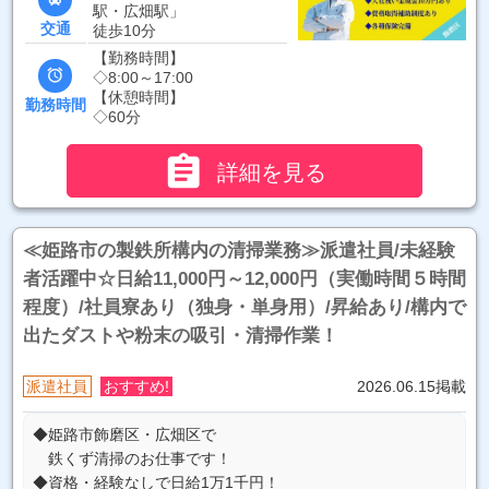
駅・広畑駅」
交通
徒歩10分
【勤務時間】

◇8:00～17:00
【休憩時間】
勤務時間
◇60分

詳細を見る
≪姫路市の製鉄所構内の清掃業務≫派遣社員/未経験
者活躍中☆日給11,000円～12,000円（実働時間５時間
程度）/社員寮あり（独身・単身用）/昇給あり/構内で
出たダストや粉末の吸引・清掃作業！
派遣社員
おすすめ!
2026.06.15掲載
◆姫路市飾磨区・広畑区で
鉄くず清掃のお仕事です！
◆資格・経験なしで日給1万1千円！