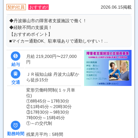
契約社員
おすすめ!
2026.06.15掲載
◆丹波篠山市の障害者支援施設で働く！
◆経験不問の支援員！
【おすすめポイント】
■マイカー通勤OK、駐車場ありで通勤しやすい！...

月給 219,200円〜227,000
円
給与

ＪＲ福知山線 丹波大山駅か
ら徒歩15分
交通
変形労働時間制(１ヶ月単
位)
①8時45分～17時30分
②11時45分～20時30分
③17時30分～9時30分
7時00分～15時45分
①～の交代制

勤務時間
残業月平均：5時間