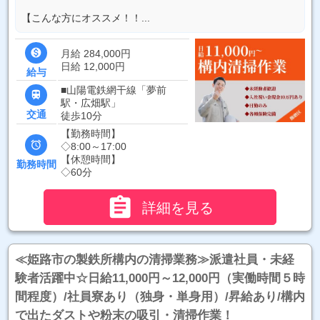
【こんな方にオススメ！！...

月給 284,000円
日給 12,000円
給与
■山陽電鉄網干線「夢前

駅・広畑駅」
交通
徒歩10分
【勤務時間】

◇8:00～17:00
【休憩時間】
勤務時間
◇60分

詳細を見る
≪姫路市の製鉄所構内の清掃業務≫派遣社員・未経
験者活躍中☆日給11,000円～12,000円（実働時間５時
間程度）/社員寮あり（独身・単身用）/昇給あり/構内
で出たダストや粉末の吸引・清掃作業！