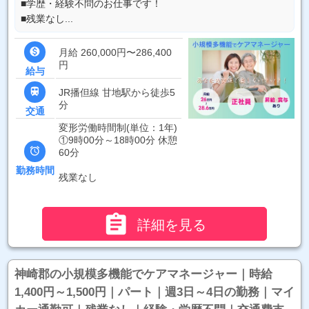
■学歴・経験不問のお仕事です！
■残業なし...

月給 260,000円〜286,400
円
給与

JR播但線 甘地駅から徒歩5
分
交通
変形労働時間制(単位：1年)
①9時00分～18時00分 休憩

60分
勤務時間
残業なし

詳細を見る
神崎郡の小規模多機能でケアマネージャー｜時給
1,400円～1,500円｜パート｜週3日～4日の勤務｜マイ