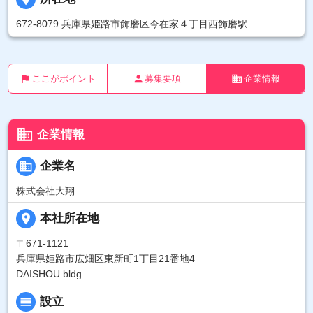
672-8079 兵庫県姫路市飾磨区今在家４丁目西飾磨駅
flag
person
business
ここがポイント
募集要項
企業情報
business
企業情報
business
企業名
株式会社大翔
place
本社所在地
〒671-1121
兵庫県姫路市広畑区東新町1丁目21番地4
DAISHOU bldg
calendar_view_day
設立