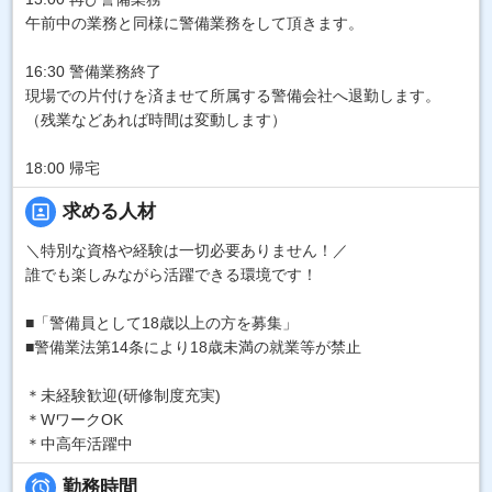
午前中の業務と同様に警備業務をして頂きます。
16:30 警備業務終了
現場での片付けを済ませて所属する警備会社へ退勤します。
（残業などあれば時間は変動します）
18:00 帰宅
portrait
求める人材
＼特別な資格や経験は一切必要ありません！／
誰でも楽しみながら活躍できる環境です！
■「警備員として18歳以上の方を募集」
■警備業法第14条により18歳未満の就業等が禁止
＊未経験歓迎(研修制度充実)
＊WワークOK
＊中高年活躍中

勤務時間