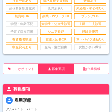
社員登用あり
資格取得支援制度
研修あり
産休育休制度充実
託児所あり
未経験・初心者OK
無資格OK
副業・WワークOK
ブランクOK
学歴・年齢不問
大学生・短大生歓迎
主婦・主夫歓迎
子育て両立応援
シニア歓迎
経験者優遇
有資格者歓迎
友達と応募OK
車・バイク通勤OK
制服貸与あり
服装・髪型自由
女性が多い職場
flag
person
business
ここがポイント
募集要項
企業情報
person
募集要項
person
雇用形態
アルバイト・パート