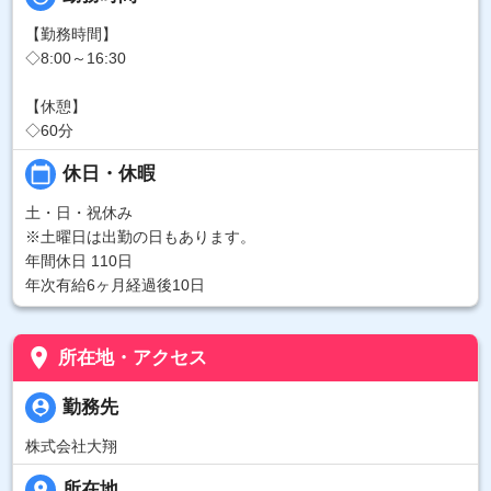
【勤務時間】
◇8:00～16:30
【休憩】
◇60分
calendar_today
休日・休暇
土・日・祝休み
※土曜日は出勤の日もあります。
年間休日 110日
年次有給6ヶ月経過後10日
place
所在地・アクセス
person_pin
勤務先
株式会社大翔
place
所在地