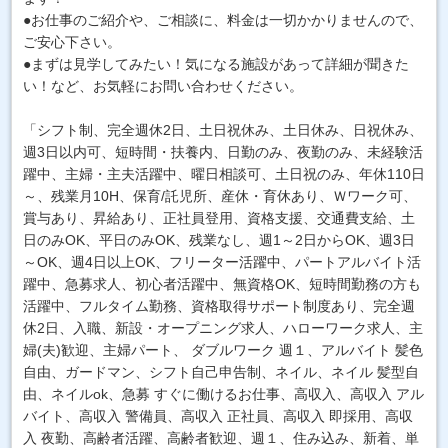
●お仕事のご紹介や、ご相談に、料金は一切かかりませんので、
ご安心下さい。
●まずは見学してみたい！気になる施設があって詳細が聞きた
い！など、お気軽にお問い合わせください。
「シフト制、完全週休2日、土日祝休み、土日休み、日祝休み、
週3日以内可、短時間・扶養内、日勤のみ、夜勤のみ、未経験活
躍中、主婦・主夫活躍中、曜日相談可、土日祝のみ、年休110日
～、残業月10H、保育/託児所、産休・育休あり、Ｗワーク可、
賞与あり、昇給あり、正社員登用、資格支援、交通費支給、土
日のみOK、平日のみOK、残業なし、週1～2日からOK、週3日
～OK、週4日以上OK、フリーター活躍中、パートアルバイト活
躍中、急募求人、初心者活躍中、無資格OK、短時間勤務の方も
活躍中、フルタイム勤務、資格取得サポート制度あり、完全週
休2日、入職、新設・オープニング求人、ハローワーク求人、主
婦(夫)歓迎、主婦パート、 ダブルワーク 週１、アルバイト 髪色
自由、ガードマン、シフト自己申告制、ネイル、ネイル 髪型自
由、ネイルok、急募 すぐに働けるお仕事、高収入、高収入 アル
バイト、高収入 警備員、高収入 正社員、高収入 即採用、高収
入 夜勤、高齢者活躍、高齢者歓迎、週１、住み込み、新着、単