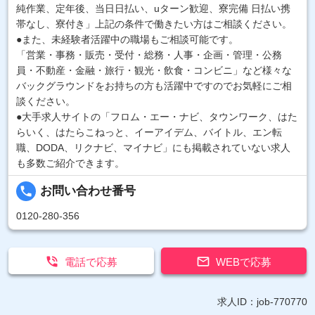
純作業、定年後、当日日払い、uターン歓迎、寮完備 日払い携
帯なし、寮付き」上記の条件で働きたい方はご相談ください。
●また、未経験者活躍中の職場もご相談可能です。
「営業・事務・販売・受付・総務・人事・企画・管理・公務
員・不動産・金融・旅行・観光・飲食・コンビニ」など様々な
バックグラウンドをお持ちの方も活躍中ですのでお気軽にご相
談ください。
●大手求人サイトの「フロム・エー・ナビ、タウンワーク、はた
らいく、はたらこねっと、イーアイデム、バイトル、エン転
職、DODA、リクナビ、マイナビ」にも掲載されていない求人
も多数ご紹介できます。
local_phone
お問い合わせ番号
0120-280-356


電話で応募
WEBで応募
求人ID：job-770770