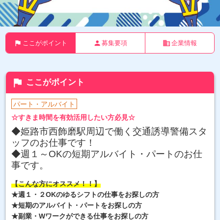
flag
person
business
ここがポイント
募集要項
企業情報
flag
ここがポイント
パート・アルバイト
☆すきま時間を有効活用したい方必見☆
◆姫路市西飾磨駅周辺で働く交通誘導警備スタ
ッフのお仕事です！
◆週１～OKの短期アルバイト・パートのお仕
事
です。
【こんな方にオススメ！！】
★週１・２OKのゆるシフトの仕事をお探しの方
★短期のアルバイト・パートをお探しの方
★副業・Wワークができる仕事をお探しの方