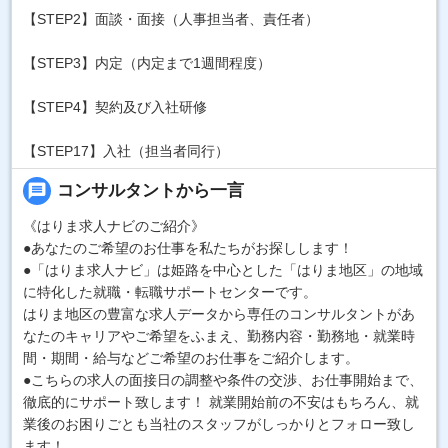
【STEP2】面談・面接（人事担当者、責任者）
【STEP3】内定（内定まで1週間程度）
【STEP4】契約及び入社研修
【STEP17】入社（担当者同行）
message
コンサルタントから一言
《はりま求人ナビのご紹介》
●あなたのご希望のお仕事を私たちがお探しします！
●「はりま求人ナビ」は姫路を中心とした「はりま地区」の地域
に特化した就職・転職サポートセンターです。
はりま地区の豊富な求人データから専任のコンサルタントがあ
なたのキャリアやご希望をふまえ、勤務内容・勤務地・就業時
間・期間・給与などご希望のお仕事をご紹介します。
●こちらの求人の面接日の調整や条件の交渉、お仕事開始まで、
徹底的にサポート致します！ 就業開始前の不安はもちろん、就
業後のお困りごとも当社のスタッフがしっかりとフォロー致し
ます！