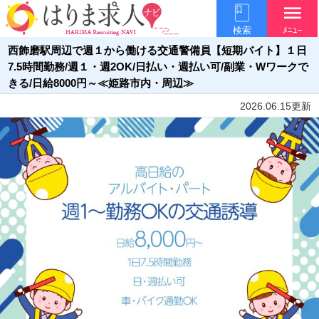
menu
検索
ﾒﾆｭｰ
西飾磨駅周辺で週１から働ける交通警備員【短期バイト】１日
7.5時間勤務/週１・週2OK/日払い・週払い可/副業・Wワークで
きる/日給8000円～≪姫路市内・周辺≫
2026.06.15更新