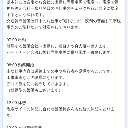
基本的には自宅から会社に出勤し専用車両で現場へ。現場で勤
務を終え会社へ戻り翌日のお仕事のチェックを行い自宅に帰宅
するという流れです。
交通誘導警備は日中のお仕事が9割ですが、夜間の警備も工事現
場先のご依頼などで対応をしております。
07:00 出勤
所属する警備会社へ出勤し、着替えや身支度を整えます。
パートナーと合流し弊社専用車両に乗り現場へ移動します。
08:00 勤務開始
主な仕事内容は道路上での車や歩行者を誘導することです。
工事車両などの誘導になります。
赤白の旗を使い誘導していきます。
（移動型の警備もございます）
12:00 休憩
現場サイドの休憩に合わせ警備員さんもお昼の休憩をとりま
す。
13:00 再び警備業務