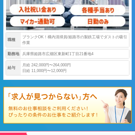
ブランクOK！構内清掃員/姫路市の製鉄工場でダストの吸引
職種
作業
勤務地
兵庫県姫路市広畑区東新町1丁目21番地4
月給 242,000円〜264,000円
給与
日給 11,000円〜12,000円