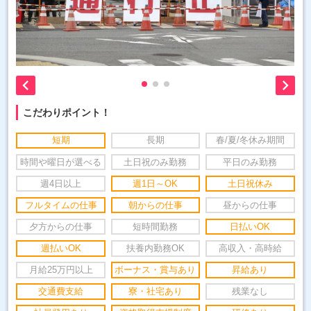


こだわりポイント！
短期
長期
春/夏/冬休み期間
時間や曜日が選べる
土日祝のみ勤務
平日のみ勤務
週4日以上
週1日～OK
土日祝休み
フルタイムの仕事
朝からの仕事
昼からの仕事
夕方からの仕事
短時間勤務
日払いOK
週払いOK
扶養内勤務OK
高収入・高時給
月給25万円以上
ボーナス・賞与あり
昇給あり
交通費支給
寮・社宅あり
残業なし