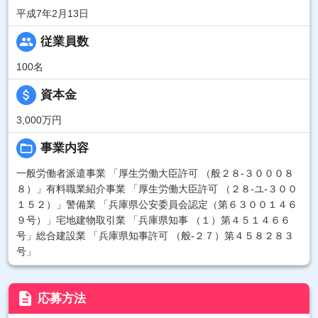
平成7年2月13日
people
従業員数
100名
attach_money
資本金
3,000万円
folder_open
事業内容
一般労働者派遣事業 「厚生労働大臣許可 （般２８-３０００８
８）」有料職業紹介事業 「厚生労働大臣許可 （２８-ユ-３００
１５２）」警備業 「兵庫県公安委員会認定（第６３００１４６
９号）」宅地建物取引業 「兵庫県知事 （１）第４５１４６６
号」総合建設業 「兵庫県知事許可 （般-２７）第４５８２８３
号」
description
応募方法