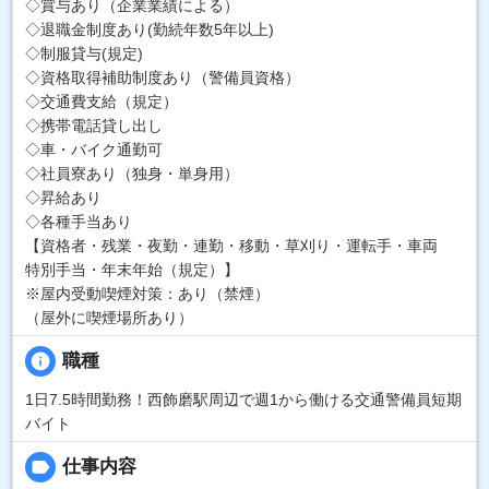
◇賞与あり（企業業績による）
◇退職金制度あり(勤続年数5年以上)
◇制服貸与(規定)
◇資格取得補助制度あり（警備員資格）
◇交通費支給（規定）
◇携帯電話貸し出し
◇車・バイク通勤可
◇社員寮あり（独身・単身用）
◇昇給あり
◇各種手当あり
【資格者・残業・夜勤・連勤・移動・草刈り・運転手・車両
特別手当・年末年始（規定）】
※屋内受動喫煙対策：あり（禁煙）
（屋外に喫煙場所あり）
info
職種
1日7.5時間勤務！西飾磨駅周辺で週1から働ける交通警備員短期
バイト
label
仕事内容