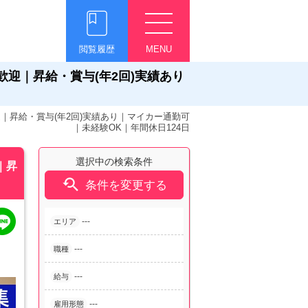
閲覧履歴
MENU
歓迎｜昇給・賞与(年2回)実績あり
迎｜昇給・賞与(年2回)実績あり｜マイカー通勤可
｜未経験OK｜年間休日124日
選択中の検索条件
｜昇

条件を変更する
---
エリア
---
職種
---
給与
---
雇用形態