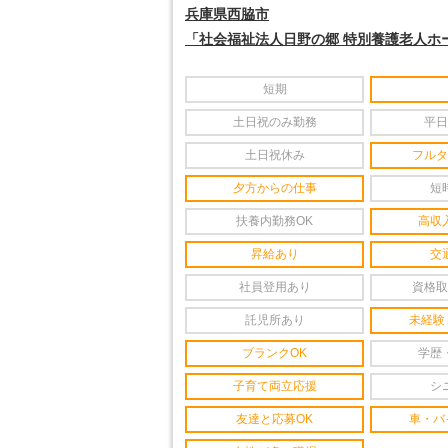
兵庫県西脇市
「社会福祉法人日野の郷 特別養護老人ホ
短期
土日祝のみ勤務
平日
土日祝休み
フルタ
夕方からの仕事
短
扶養内勤務OK
高収
昇給あり
交
社員登用あり
資格取
託児所あり
未経験
ブランクOK
学歴
子育て両立応援
シ
友達と応募OK
車・バ