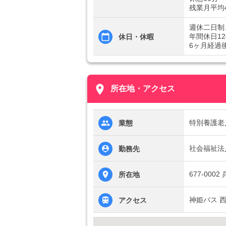
残業月平均
週休二日制
年間休日12
休日・休暇
6ヶ月経過
place
所在地・アクセス
特別養護老
業態
社会福祉法
勤務先
677-00
所在地
神姫バス 西
アクセス