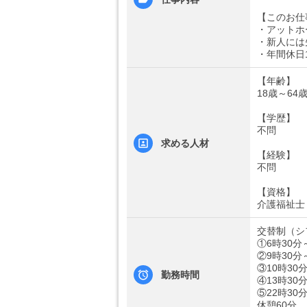
【このお仕
・アットホ
・新人には
・年間休日
【年齢】
18歳～6
【学歴】
不問
求める人材
【経験】
不問
【資格】
介護福祉士
交替制（シ
①6時30分
②9時30分
③10時30
勤務時間
④13時30
⑤22時30
休憩60分