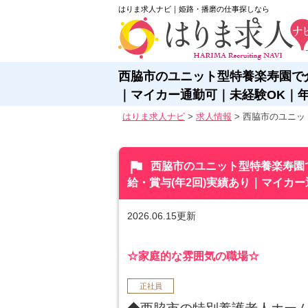
はりま求人ナビ｜姫路・播磨の仕事探しなら
西脇市のユニット型特養楽寿園で介
｜マイカー通勤可｜未経験OK｜年
はりま求人ナビ
>
求人情報
>
西脇市のユニット
flag
西脇市のユニット型特養楽寿園で
給・賞与(年2回)実績あり｜マイカー
2026.06.15更新
☆家庭的な雰囲気の職場☆
正社員