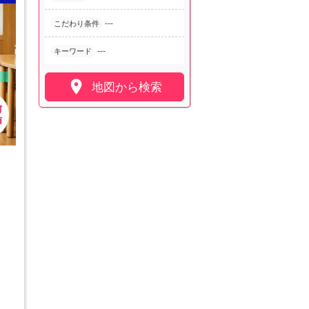
---
こだわり条件
---
キーワード

地図から検索