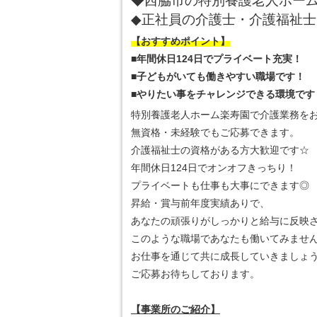
◆西脇市の特別養護老人ホー
◆正社員の介護士・介護福祉士
【おすすめポイント】
■年間休日124日でプライベート充実！
■子どもがいても働きやすい職場です
！
■やりたい事をチャレンジできる環境です
特別養護老人ホーム楽寿園で介護業務を
無資格・未経験でもご応募できます。
介護福祉士の資格がある方大歓迎です☆
年間休日124日でオンオフきっちり！
プライベートも仕事も大事にできます◎
昇給・賞与前年度実績ありで、
あなたの頑張りがしっかりと給与に反映
このような職場であなたも働いてみませ
お仕事を通じて共に成長していきましょ
ご応募お待ちしております。
【事業所のご紹介】