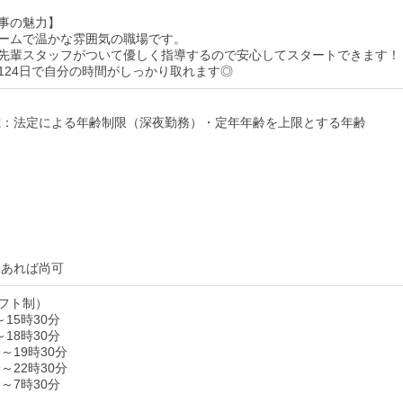
事の魅力】
ームで温かな雰囲気の職場です。
先輩スタッフがついて優しく指導するので安心してスタートできます！
124日で自分の時間がしっかり取れます◎
4歳：法定による年齢制限（深夜勤務）・定年年齢を上限とする年齢
 あれば尚可
フト制）
～15時30分
～18時30分
分～19時30分
分～22時30分
分～7時30分