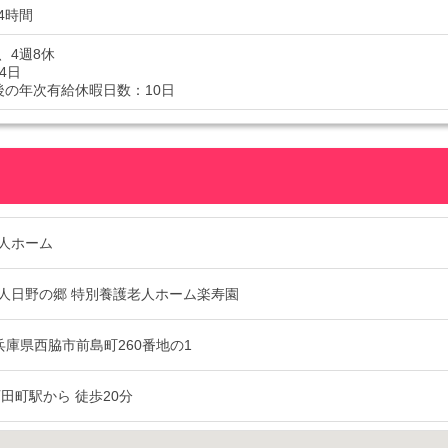
4時間
、4週8休
4日
後の年次有給休暇日数：10日
人ホーム
人日野の郷 特別養護老人ホーム楽寿園
02 兵庫県西脇市前島町260番地の1
田町駅から 徒歩20分