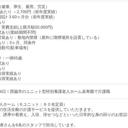
（健康、厚生、雇用、労災）
あたり ～2,700円（前年度実績）
回計 3.60ヶ月分（前年度実績）
あり
実費支給(上限月額20,000円)
度あり(勤続期間不問)
対策あり：敷地内禁煙（屋外に喫煙場所を設置している）
あり：3ヶ月、同条件
通勤可(駐車場有)
り：一律65歳
度あり
あり
取得実績あり
取得実績あり
24日！西脇市のユニット型特別養護老人ホーム楽寿園で介護職
人ホーム（６ユニット：６０名定員）
の生活全般の介護サービスを提供していただきます。
、誘導や着替え、入浴、排せつなどといった日常的な身の回りのお世話
用者さんを6名のスタッフで担当しています。