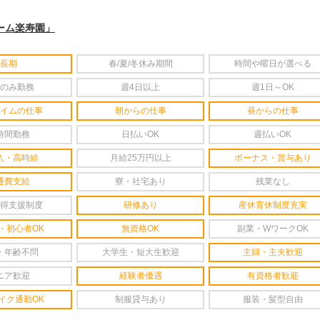
ーム楽寿園
」
長期
春/夏/冬休み期間
時間や曜日が選べる
のみ勤務
週4日以上
週1日～OK
イムの仕事
朝からの仕事
昼からの仕事
時間勤務
日払いOK
週払いOK
入・高時給
月給25万円以上
ボーナス・賞与あり
通費支給
寮・社宅あり
残業なし
得支援制度
研修あり
産休育休制度充実
・初心者OK
無資格OK
副業・WワークOK
・年齢不問
大学生・短大生歓迎
主婦・主夫歓迎
ニア歓迎
経験者優遇
有資格者歓迎
イク通勤OK
制服貸与あり
服装・髪型自由