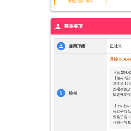
女性が多い職場
person
募集要項
正社員
雇用形態
月給 204,4
月給 204,
【給与内訳
基本給 169
処遇改善加算
給与
固定残業代
【その他の
夜勤手当 5
資格手当（
住居手当 8,