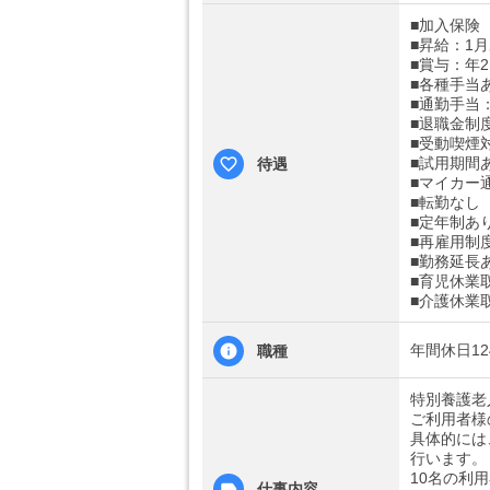
■加入保険
■昇給：1月
■賞与：年2
■各種手当
■通勤手当：
■退職金制
■受動喫煙
■試用期間
待遇
■マイカー
■転勤なし
■定年制あ
■再雇用制
■勤務延長
■育児休業
■介護休業
年間休日1
職種
特別養護老
ご利用者様
具体的には
行います。
10名の利
仕事内容