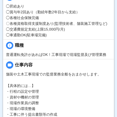
◯昇給あり
◯賞与年2回あり（勤続年数2年目から支給）
◯各種社会保険完備
〇各種資格取得支援制度あり(監理技術者、舗装施工管理など)
◯交通費規定支給(上限15,000円/月)
◯車通勤OK(駐車場完備)
info
職種
普通運転免許があればOK！工事現場で現場監督及び管理業務
label
仕事内容
舗装や土木工事現場での監督業務全般をおまかせします。
【具体的には…】
・行程の設定や管理
・資材や機材の管理
・現場作業員の調整
・現場の環境整備
・工事に伴う提出書類等の作成