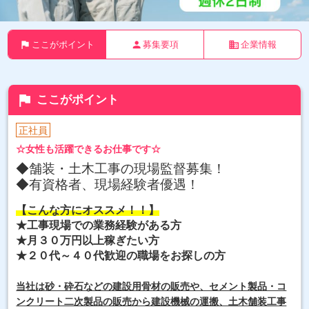
flag
person
business
ここがポイント
募集要項
企業情報
flag
ここがポイント
正社員
☆女性も活躍できるお仕事です☆
◆舗装・土木工事の現場監督募集！
◆有資格者、現場経験者優遇
！
【こんな方にオススメ！！】
★工事現場での業務経験がある方
★月３０万円以上稼ぎたい方
★２０代～４０代歓迎の職場をお探しの方
当社は砂・砕石などの建設用骨材の販売や、セメント製品・コ
ンクリート二次製品の販売から建設機械の運搬、土木舗装工事