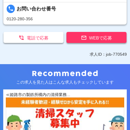
local_phone
お問い合わせ番号
0120-280-356


電話で応募
WEBで応募
求人ID：job-770549
この求人を見た人はこんな求人もチェックしています
≪姫路市の製鉄所構内の清掃業務...