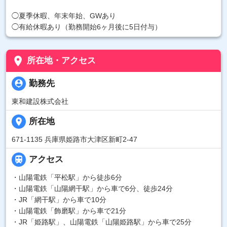
◯夏季休暇、年末年始、GWあり
◯有給休暇あり（勤務開始6ヶ月後に5日付与）
place
所在地・アクセス
person_pin
勤務先
東和建設株式会社
place
所在地
671-1135 兵庫県姫路市大津区新町2-47

アクセス
・山陽電鉄「平松駅」から徒歩6分
・山陽電鉄「山陽網干駅」から車で6分、徒歩24分
・JR「網干駅」から車で10分
・山陽電鉄「飾磨駅」から車で21分
・JR「姫路駅」、山陽電鉄「山陽姫路駅」から車で25分