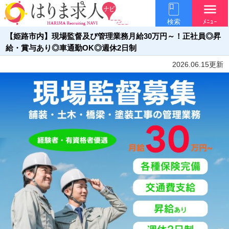
menu
検索
ﾒﾆｭｰ
【姫路市内】現場監督及び管理業務月給30万円～！正社員◎昇
給・賞与あり◎車通勤OK◎週休2日制
2026.06.15更新