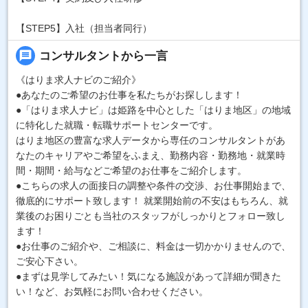
【STEP5】入社（担当者同行）
message
コンサルタントから一言
《はりま求人ナビのご紹介》
●あなたのご希望のお仕事を私たちがお探しします！
●「はりま求人ナビ」は姫路を中心とした「はりま地区」の地域
に特化した就職・転職サポートセンターです。
はりま地区の豊富な求人データから専任のコンサルタントがあ
なたのキャリアやご希望をふまえ、勤務内容・勤務地・就業時
間・期間・給与などご希望のお仕事をご紹介します。
●こちらの求人の面接日の調整や条件の交渉、お仕事開始まで、
徹底的にサポート致します！ 就業開始前の不安はもちろん、就
業後のお困りごとも当社のスタッフがしっかりとフォロー致し
ます！
●お仕事のご紹介や、ご相談に、料金は一切かかりませんので、
ご安心下さい。
●まずは見学してみたい！気になる施設があって詳細が聞きた
い！など、お気軽にお問い合わせください。