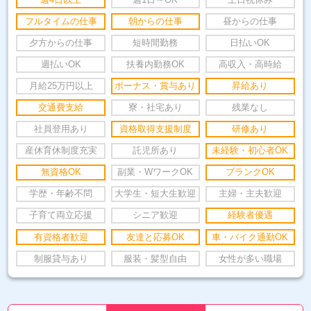
フルタイムの仕事
朝からの仕事
昼からの仕事
夕方からの仕事
短時間勤務
日払いOK
週払いOK
扶養内勤務OK
高収入・高時給
月給25万円以上
ボーナス・賞与あり
昇給あり
交通費支給
寮・社宅あり
残業なし
社員登用あり
資格取得支援制度
研修あり
産休育休制度充実
託児所あり
未経験・初心者OK
無資格OK
副業・WワークOK
ブランクOK
学歴・年齢不問
大学生・短大生歓迎
主婦・主夫歓迎
子育て両立応援
シニア歓迎
経験者優遇
有資格者歓迎
友達と応募OK
車・バイク通勤OK
制服貸与あり
服装・髪型自由
女性が多い職場