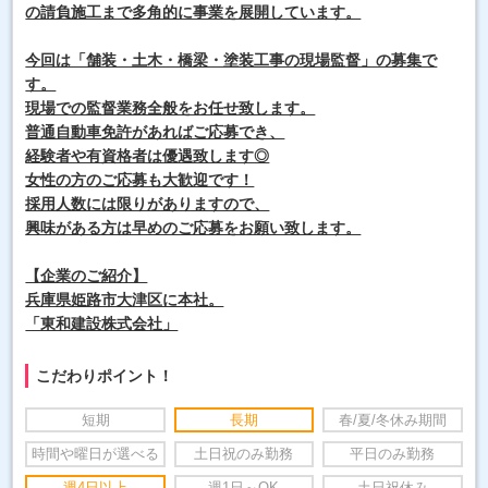
の請負施工まで多角的に事業を展開しています。
今回は「舗装・土木・橋梁・塗装工事の現場監督」の募集で
す。
現場での監督業務全般をお任せ致します。
普通自動車免許があればご応募でき、
経験者や有資格者は優遇致します◎
女性の方のご応募も大歓迎です！
採用人数には限りがありますので、
興味がある方は早めのご応募をお願い致します。
【企業のご紹介】
兵庫県姫路市大津区に本社。
「東和建設株式会社」
こだわりポイント！
短期
長期
春/夏/冬休み期間
時間や曜日が選べる
土日祝のみ勤務
平日のみ勤務
週4日以上
週1日～OK
土日祝休み