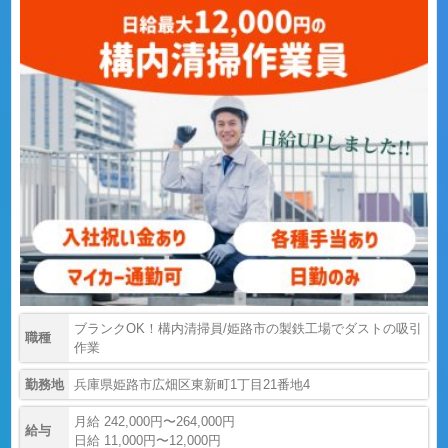
ブランクOK！構内清掃員/姫路市の製鉄工場でダストの吸引
職種
作業
勤務地
兵庫県姫路市広畑区東新町1丁目21番地4
月給 242,000円〜264,000円
給与
日給 11,000円〜12,000円