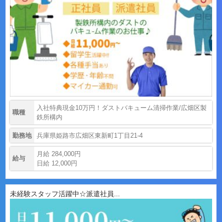
入社特典現金10万円！ダストバキューム清掃作業/広畑区製
職種
鉄所構内
勤務地
兵庫県姫路市広畑区東新町1丁目21-4
月給 284,000円
給与
日給 12,000円
未経験スタッフ活躍中☆派遣社員...