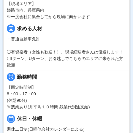
【現場エリア】
姫路市内、兵庫県内
※一度会社に集合してから現場に向かいます
portrait
求める人材
・普通自動車免許
◯有資格者（女性も歓迎！）、現場経験者さんは優遇します！
〇Iターン、Uターン、お引越しでこちらのエリアに来られた方
歓迎

勤務時間
【固定時間制】
8：00～17：00
(休憩90分)
※残業あり(月平均１０時間 残業代別途支給)
calendar_today
休日・休暇
週休二日制(日曜他会社カレンダーによる)