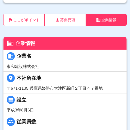
flag
person
business
ここがポイント
募集要項
企業情報
business
企業情報
business
企業名
東和建設株式会社
place
本社所在地
〒671-1135 兵庫県姫路市大津区新町２丁目４７番地
calendar_view_day
設立
平成3年8月6日
people
従業員数