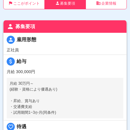
flag
person
business
ここがポイント
募集要項
企業情報
person
募集要項
person
雇用形態
正社員
attach_money
給与
月給 300,000円
月給 30万円～
(経験・資格により優遇あり)
・昇給、賞与あり
・交通費支給
・試用期間1~3か月(同条件)
favorite_border
待遇