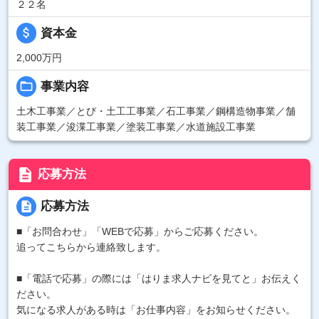
２２名
attach_money
資本金
2,000万円
folder_open
事業内容
土木工事業／とび・土工工事業／石工事業／鋼構造物事業／舗
装工事業／浚渫工事業／塗装工事業／水道施設工事業
description
応募方法
description
応募方法
■「お問合わせ」「WEBで応募」からご応募ください。
追ってこちらから連絡致します。
■「電話で応募」の際には「はりま求人ナビを見てと」お伝えく
ださい。
気になる求人がある時は「お仕事内容」をお知らせください。