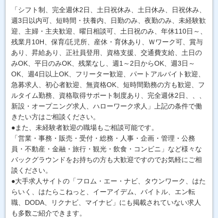
「シフト制、完全週休2日、土日祝休み、土日休み、日祝休み、
週3日以内可、短時間・扶養内、日勤のみ、夜勤のみ、未経験歓
迎、主婦・主夫歓迎、曜日相談可、土日祝のみ、年休110日～、
残業月10H、保育/託児所、産休・育休あり、Ｗワーク可、賞与
あり、昇給あり、正社員登用、資格支援、交通費支給、土日の
みOK、平日のみOK、残業なし、週1～2日からOK、週3日～
OK、週4日以上OK、フリーター歓迎、パートアルバイト歓迎、
急募求人、初心者歓迎、無資格OK、短時間勤務の方も歓迎、フ
ルタイム勤務、資格取得サポート制度あり、完全週休2日、、、
新設・オープニング求人、ハローワーク求人」上記の条件で働
きたい方はご相談ください。
●また、未経験者歓迎の職場もご相談可能です。
「営業・事務・販売・受付・総務・人事・企画・管理・公務
員・不動産・金融・旅行・観光・飲食・コンビニ」など様々な
バックグラウンドをお持ちの方も大歓迎ですのでお気軽にご相
談ください。
●大手求人サイトの「フロム・エー・ナビ、タウンワーク、はた
らいく、はたらこねっと、イーアイデム、バイトル、エン転
職、DODA、リクナビ、マイナビ」にも掲載されていない求人
も多数ご紹介できます。