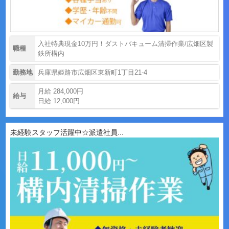
入社特典現金10万円！ダストバキューム清掃作業/広畑区製
職種
鉄所構内
勤務地
兵庫県姫路市広畑区東新町1丁目21-4
月給 284,000円
給与
日給 12,000円
未経験スタッフ活躍中☆派遣社員...