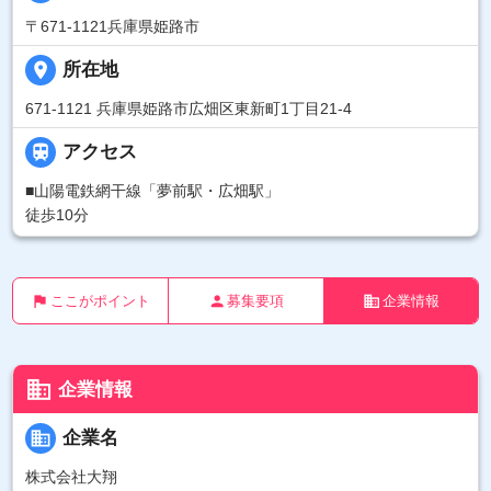
〒671-1121兵庫県姫路市
place
所在地
671-1121 兵庫県姫路市広畑区東新町1丁目21-4

アクセス
■山陽電鉄網干線「夢前駅・広畑駅」
徒歩10分
flag
person
business
ここがポイント
募集要項
企業情報
business
企業情報
business
企業名
株式会社大翔