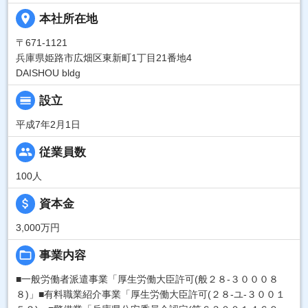
place
本社所在地
〒671-1121
兵庫県姫路市広畑区東新町1丁目21番地4
DAISHOU bldg
calendar_view_day
設立
平成7年2月1日
people
従業員数
100人
attach_money
資本金
3,000万円
folder_open
事業内容
■一般労働者派遣事業「厚生労働大臣許可(般２８-３０００８
８)」■有料職業紹介事業「厚生労働大臣許可(２８-ユ-３００１