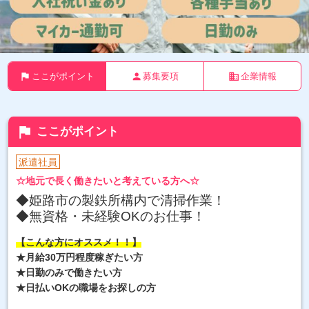
flag
person
business
ここがポイント
募集要項
企業情報
flag
ここがポイント
派遣社員
☆地元で長く働きたいと考えている方へ☆
◆姫路市の製鉄所構内で清掃作業！
◆無資格・未経験OKのお仕事！
【こんな方にオススメ！！】
★月給30万円程度稼ぎたい方
★日勤のみで働きたい方
★日払いOKの職場をお探しの方