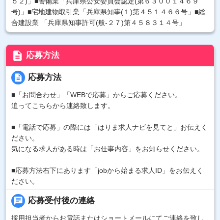
５２)」■警備業「兵庫県公安委員会認定(第６３００１４６９
号)」■宅地建物取引業「兵庫県知事(１)第４５１４６６号」■総
合建設業 「兵庫県知事許可(般-２７)第４５８３１４号」
description
応募方法
description
応募方法
■「お問合わせ」「WEBで応募」からご応募ください。
追ってこちらから連絡致します。
■「電話で応募」の際には「はりま求人ナビを見てと」お伝えく
ださい。
気になる求人がある時は「お仕事内容」をお知らせください。
■応募方法右下にあります「jobから始まる求人ID」をお伝えく
ださい。
chat
応募受付後の連絡
採用担当者からお電話またはショートメールにてご連絡を致し