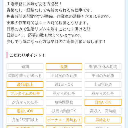
工場勤務に興味がある方必見！
資格なし・経験なしでも始められるお仕事です。
拘束時間8時間ですが準備、作業車の清掃も含まれるので、
実際の作業時間は４～５時間程度となります。
日勤のみで生活リズムを崩すことなく働ける◎
日給UPし、応募の数も増えていますので、
少しでも気になった方は早目のご応募お願い致します！
こだわりポイント！
短期
長期
春/夏/冬休み期間
時間や曜日が選べる
土日祝のみ勤務
平日のみ勤務
週4日以上
週1日～OK
土日祝休み
フルタイムの仕事
朝からの仕事
昼からの仕事
夕方からの仕事
短時間勤務
日払いOK
週払いOK
扶養内勤務OK
高収入・高時給
月給25万円以上
ボーナス・賞与あり
昇給あり