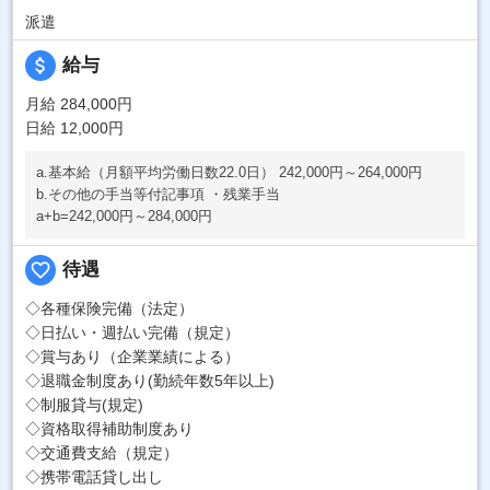
派遣
attach_money
給与
月給 284,000円
日給 12,000円
a.基本給（月額平均労働日数22.0日） 242,000円～264,000円
b.その他の手当等付記事項 ・残業手当
a+b=242,000円～284,000円
favorite_border
待遇
◇各種保険完備（法定）
◇日払い・週払い完備（規定）
◇賞与あり（企業業績による）
◇退職金制度あり(勤続年数5年以上)
◇制服貸与(規定)
◇資格取得補助制度あり
◇交通費支給（規定）
◇携帯電話貸し出し