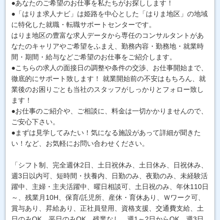
●あなたのご希望のお仕事を私たちがお探しします！
●「はりま求人ナビ」は姫路を中心とした「はりま地区」の地域
に特化した就職・転職サポートセンターです。
はりま地区の豊富な求人データから専任のコンサルタントがあ
なたのキャリアやご希望をふまえ、勤務内容・勤務地・就業時
間・期間・給与などご希望のお仕事をご紹介します。
●こちらの求人の面接日の調整や条件の交渉、お仕事開始まで、
徹底的にサポート致します！ 就業開始前の不安はもちろん、就
業後のお困りごとも当社のスタッフがしっかりとフォロー致し
ます！
●お仕事のご紹介や、ご相談に、料金は一切かかりませんので、
ご安心下さい。
●まずは見学してみたい！気になる施設があって詳細が聞きた
い！など、お気軽にお問い合わせください。
「シフト制、完全週休2日、土日祝休み、土日休み、日祝休み、
週3日以内可、短時間・扶養内、日勤のみ、夜勤のみ、未経験活
躍中、主婦・主夫活躍中、曜日相談可、土日祝のみ、年休110日
～、残業月10H、保育/託児所、産休・育休あり、Ｗワーク可、
賞与あり、昇給あり、正社員登用、資格支援、交通費支給、土
日のみOK、平日のみOK、残業なし、週1～2日からOK、週3日