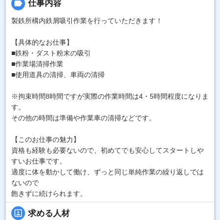
label
仕事内容
製鉄所構内鉄屑吸引作業を行っていただきます！
【具体的なお仕事】
■鉄粉・ダスト粉末の吸引
■作業場清掃作業
■使用道具の清掃、車両の清掃
※拘束時間8時間ですが実際の作業時間は4・5時間程度になりま
す。
その他の時間は準備や作業車の清掃などです。
【このお仕事の魅力】
資格も経験も必要ないので、初めてでも安心してスタートしや
すいお仕事です。
適度に体を動かして働け、ずっと同じ単純作業の繰り返しでは
ないので
飽きずに続けられます。
portrait
求める人材