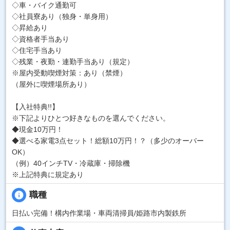
◇車・バイク通勤可
◇社員寮あり（独身・単身用）
◇昇給あり
◇資格者手当あり
◇住宅手当あり
◇残業・夜勤・連勤手当あり（規定）
※屋内受動喫煙対策：あり（禁煙）
（屋外に喫煙場所あり）
【入社特典!!】
※下記よりひとつ好きなものを選んでください。
◆現金10万円！
◆選べる家電3点セット！総額10万円！？（多少のオーバー
OK）
（例）40インチTV・冷蔵庫・掃除機
※上記特典に規定あり
info
職種
日払い完備！構内作業場・車両清掃員/姫路市内製鉄所