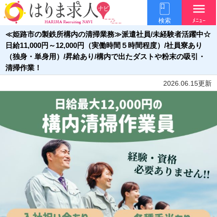
menu
検索
ﾒﾆｭｰ
≪姫路市の製鉄所構内の清掃業務≫派遣社員/未経験者活躍中☆
日給11,000円～12,000円（実働時間５時間程度）/社員寮あり
（独身・単身用）/昇給あり/構内で出たダストや粉末の吸引・
清掃作業！
2026.06.15更新