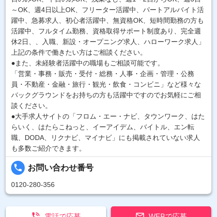
～OK、週4日以上OK、フリーター活躍中、パートアルバイト活
躍中、急募求人、初心者活躍中、無資格OK、短時間勤務の方も
活躍中、フルタイム勤務、資格取得サポート制度あり、完全週
休2日、、入職、新設・オープニング求人、ハローワーク求人」
上記の条件で働きたい方はご相談ください。
●また、未経験者活躍中の職場もご相談可能です。
「営業・事務・販売・受付・総務・人事・企画・管理・公務
員・不動産・金融・旅行・観光・飲食・コンビニ」など様々な
バックグラウンドをお持ちの方も活躍中ですのでお気軽にご相
談ください。
●大手求人サイトの「フロム・エー・ナビ、タウンワーク、はた
らいく、はたらこねっと、イーアイデム、バイトル、エン転
職、DODA、リクナビ、マイナビ」にも掲載されていない求人
も多数ご紹介できます。
local_phone
お問い合わせ番号
0120-280-356


電話で応募
WEBで応募