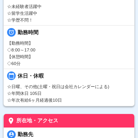
☆未経験者活躍中
☆留学生活躍中
☆学歴不問！

勤務時間
【勤務時間】
◇8:00～17:00
【休憩時間】
◇60分
calendar_today
休日・休暇
☆日曜、その他(土曜・祝日は会社カレンダーによる)
☆年間休日 105日
☆年次有給6ヶ月経過後10日
place
所在地・アクセス
person_pin
勤務先