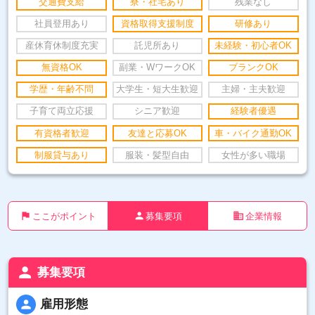
交通費支給
寮・社宅あり
残業なし
社員登用あり
資格取得支援制度
研修あり
産休育休制度充実
託児所あり
未経験・初心者OK
無資格OK
副業・WワークOK
ブランクOK
学歴・年齢不問
大学生・短大生歓迎
主婦・主夫歓迎
子育て両立応援
シニア歓迎
経験者優遇
有資格者歓迎
友達と応募OK
車・バイク通勤OK
制服貸与あり
服装・髪型自由
女性が多い職場
flag
person
business
ここがポイント
募集要項
企業情報
person
募集要項
person
雇用形態