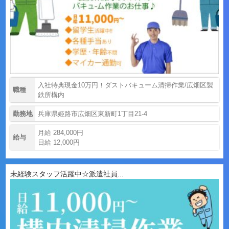
入社特典現金10万円！ダストバキューム清掃作業/広畑区製
職種
鉄所構内
勤務地
兵庫県姫路市広畑区東新町1丁目21-4
月給 284,000円
給与
日給 12,000円
未経験スタッフ活躍中☆派遣社員...