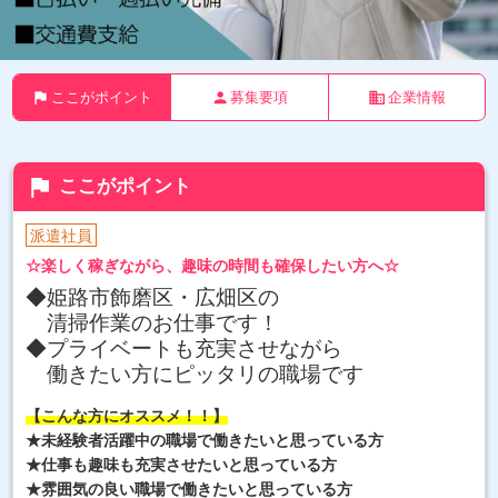
flag
person
business
ここがポイント
募集要項
企業情報
flag
ここがポイント
派遣社員
☆楽しく稼ぎながら、趣味の時間も確保したい方へ☆
◆姫路市飾磨区・広畑区の
清掃作業のお仕事です！
◆プライベートも充実させながら
働きたい方にピッタリの職場です
【こんな方にオススメ！！】
★未経験者活躍中の職場で働きたいと思っている方
★仕事も趣味も充実させたいと思っている方
★雰囲気の良い職場で働きたいと思っている方