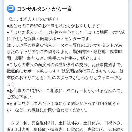
message
コンサルタントから一言
《はりま求人ナビのご紹介》
●あなたのご希望のお仕事を私たちがお探しします！
●「はりま求人ナビ」は姫路を中心とした「はりま地区」の地域
に特化した就職・転職サポートセンターです。
はりま地区の豊富な求人データから専任のコンサルタントがあ
なたのキャリアやご希望をふまえ、勤務内容・勤務地・就業時
間・期間・給与などご希望のお仕事をご紹介します。
●こちらの求人の面接日の調整や条件の交渉、お仕事開始まで、
徹底的にサポート致します！ 就業開始前の不安はもちろん、就
業後のお困りごとも当社のスタッフがしっかりとフォロー致し
ます！
●お仕事のご紹介や、ご相談に、料金は一切かかりませんので、
ご安心下さい。
●まずは見学してみたい！気になる施設があって詳細が聞きた
い！など、お気軽にお問い合わせください。
「シフト制、完全週休2日、土日祝休み、土日休み、日祝休み、
週3日以内可、短時間・扶養内、日勤のみ、夜勤のみ、未経験活