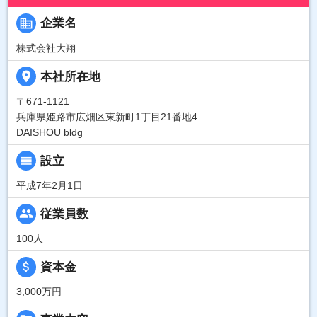
business
企業名
株式会社大翔
place
本社所在地
〒671-1121
兵庫県姫路市広畑区東新町1丁目21番地4
DAISHOU bldg
calendar_view_day
設立
平成7年2月1日
people
従業員数
100人
attach_money
資本金
3,000万円