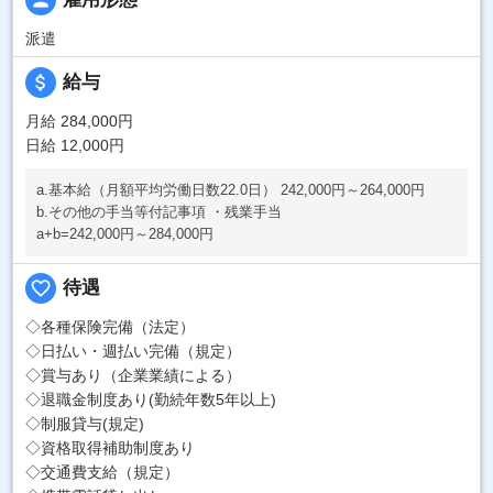
派遣
attach_money
給与
月給 284,000円
日給 12,000円
a.基本給（月額平均労働日数22.0日） 242,000円～264,000円
b.その他の手当等付記事項 ・残業手当
a+b=242,000円～284,000円
favorite_border
待遇
◇各種保険完備（法定）
◇日払い・週払い完備（規定）
◇賞与あり（企業業績による）
◇退職金制度あり(勤続年数5年以上)
◇制服貸与(規定)
◇資格取得補助制度あり
◇交通費支給（規定）