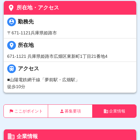
place
所在地・アクセス
person_pin
勤務先
〒671-1121兵庫県姫路市
place
所在地
671-1121 兵庫県姫路市広畑区東新町1丁目21番地4

アクセス
■山陽電鉄網干線「夢前駅・広畑駅」
徒歩10分
flag
person
business
ここがポイント
募集要項
企業情報
business
企業情報