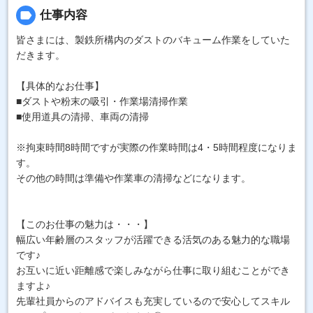
label
仕事内容
皆さまには、製鉄所構内のダストのバキューム作業をしていた
だきます。
【具体的なお仕事】
■ダストや粉末の吸引・作業場清掃作業
■使用道具の清掃、車両の清掃
※拘束時間8時間ですが実際の作業時間は4・5時間程度になりま
す。
その他の時間は準備や作業車の清掃などになります。
【このお仕事の魅力は・・・】
幅広い年齢層のスタッフが活躍できる活気のある魅力的な職場
です♪
お互いに近い距離感で楽しみながら仕事に取り組むことができ
ますよ♪
先輩社員からのアドバイスも充実しているので安心してスキル