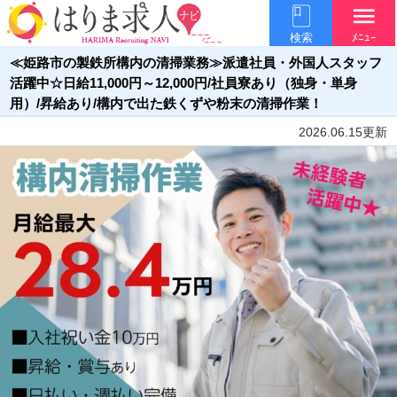
menu
検索
ﾒﾆｭｰ
≪姫路市の製鉄所構内の清掃業務≫派遣社員・外国人スタッフ
活躍中☆日給11,000円～12,000円/社員寮あり（独身・単身
用）/昇給あり/構内で出た鉄くずや粉末の清掃作業！
2026.06.15更新