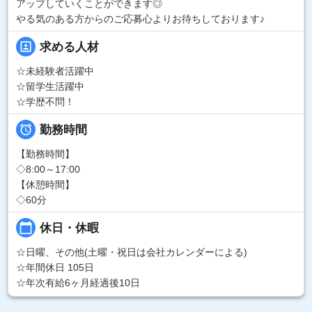
アップしていくことができます◎
やる気のある方からのご応募心よりお待ちしております♪
portrait
求める人材
☆未経験者活躍中
☆留学生活躍中
☆学歴不問！

勤務時間
【勤務時間】
◇8:00～17:00
【休憩時間】
◇60分
calendar_today
休日・休暇
☆日曜、その他(土曜・祝日は会社カレンダーによる)
☆年間休日 105日
☆年次有給6ヶ月経過後10日