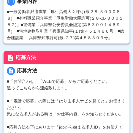
folder_open
事業内容
■一般労働者派遣事業「厚生労働大臣許可(般２８-３０００８
８)」■有料職業紹介事業「厚生労働大臣許可(２８-ユ-３００１
５２)」■警備業「兵庫県公安委員会認定(第６３００１４６９
号)」■宅地建物取引業「兵庫県知事(１)第４５１４６６号」■総
合建設業 「兵庫県知事許可(般-２７)第４５８３０３号」
description
応募方法
description
応募方法
■「お問合わせ」「WEBで応募」からご応募ください。
追ってこちらから連絡致します。
■「電話で応募」の際には「はりま求人ナビを見てと」お伝えく
ださい。
気になる求人がある時は「お仕事内容」をお知らせください。
■応募方法右下にあります「jobから始まる求人ID」をお伝えく