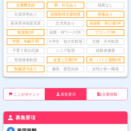
交通費支給
寮・社宅あり
残業なし
社員登用あり
資格取得支援制度
研修あり
産休育休制度充実
託児所あり
未経験・初心者OK
無資格OK
副業・WワークOK
ブランクOK
学歴・年齢不問
大学生・短大生歓迎
主婦・主夫歓迎
子育て両立応援
シニア歓迎
経験者優遇
有資格者歓迎
友達と応募OK
車・バイク通勤OK
制服貸与あり
服装・髪型自由
女性が多い職場
flag
person
business
ここがポイント
募集要項
企業情報
person
募集要項
person
雇用形態