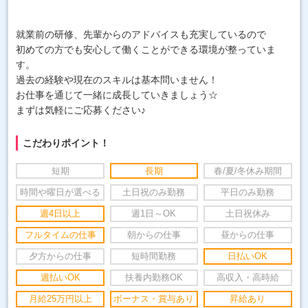
就業前の研修、先輩からのアドバイスも充実しているので
初めての方でも安心して働くことができる環境が整っていま
す。
過去の経験や現在のスキルは基本問いません！
お仕事を通じて一緒に成長していきましょう☆
まずは気軽にご応募ください♪
こだわりポイント！
短期
長期
春/夏/冬休み期間
時間や曜日が選べる
土日祝のみ勤務
平日のみ勤務
週4日以上
週1日～OK
土日祝休み
フルタイムの仕事
朝からの仕事
昼からの仕事
夕方からの仕事
短時間勤務
日払いOK
週払いOK
扶養内勤務OK
高収入・高時給
月給25万円以上
ボーナス・賞与あり
昇給あり