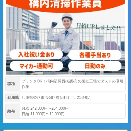
ブランクOK！構内清掃員/姫路市の製鉄工場でダストの吸引
職種
作業
勤務地
兵庫県姫路市広畑区東新町1丁目21番地4
月給 242,000円〜264,000円
給与
日給 11,000円〜12,000円