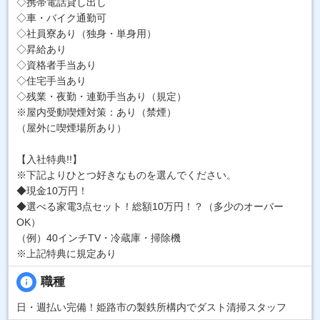
◇携帯電話貸し出し
◇車・バイク通勤可
◇社員寮あり（独身・単身用）
◇昇給あり
◇資格者手当あり
◇住宅手当あり
◇残業・夜勤・連勤手当あり（規定）
※屋内受動喫煙対策：あり（禁煙）
（屋外に喫煙場所あり）
【入社特典!!】
※下記よりひとつ好きなものを選んでください。
◆現金10万円！
◆選べる家電3点セット！総額10万円！？（多少のオーバー
OK）
（例）40インチTV・冷蔵庫・掃除機
※上記特典に規定あり
info
職種
日・週払い完備！姫路市の製鉄所構内でダスト清掃スタッフ