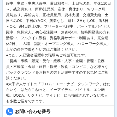
躍中、主婦・主夫活躍中、曜日相談可、土日祝のみ、年休110日
～、残業月10H、保育/託児所、産休・育休あり、Ｗワーク可、
賞与あり、昇給あり、正社員登用、資格支援、交通費支給、土
日のみOK、平日のみOK、残業なし、週1～2日からOK、週3日
～OK、週4日以上OK、フリーター活躍中、パートアルバイト活
躍中、急募求人、初心者活躍中、無資格OK、短時間勤務の方も
活躍中、フルタイム勤務、資格取得サポート制度あり、完全週
休2日、、入職、新設・オープニング求人、ハローワーク求人」
上記の条件で働きたい方はご相談ください。
●また、未経験者活躍中の職場もご相談可能です。
「営業・事務・販売・受付・総務・人事・企画・管理・公務
員・不動産・金融・旅行・観光・飲食・コンビニ」など様々な
バックグラウンドをお持ちの方も活躍中ですのでお気軽にご相
談ください。
●大手求人サイトの「フロム・エー・ナビ、タウンワーク、はた
らいく、はたらこねっと、イーアイデム、バイトル、エン転
職、DODA、リクナビ、マイナビ」にも掲載されていない求人
も多数ご紹介できます。
local_phone
お問い合わせ番号