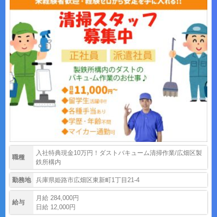
入社特典現金10万円！ダストバキューム清掃作業/広畑区製
職種
鉄所構内
勤務地
兵庫県姫路市広畑区東新町1丁目21-4
月給 284,000円
給与
日給 12,000円