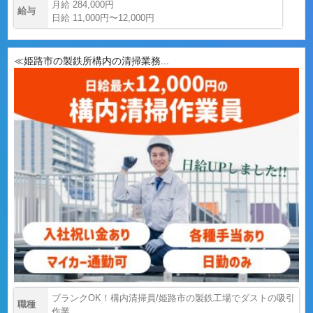
月給 284,000円
給与
日給 11,000円〜12,000円
≪姫路市の製鉄所構内の清掃業務...
ブランクOK！構内清掃員/姫路市の製鉄工場でダストの吸引
職種
作業