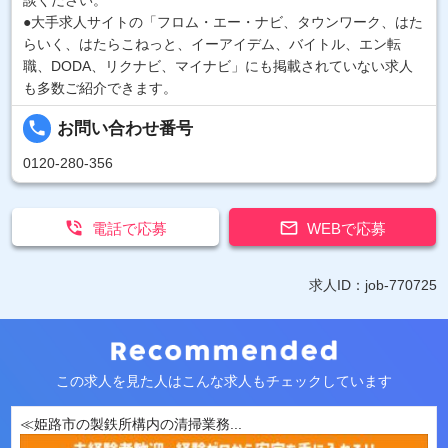
談ください。
●大手求人サイトの「フロム・エー・ナビ、タウンワーク、はた
らいく、はたらこねっと、イーアイデム、バイトル、エン転
職、DODA、リクナビ、マイナビ」にも掲載されていない求人
も多数ご紹介できます。
local_phone
お問い合わせ番号
0120-280-356


電話で応募
WEBで応募
求人ID：job-770725
この求人を見た人はこんな求人もチェックしています
≪姫路市の製鉄所構内の清掃業務...