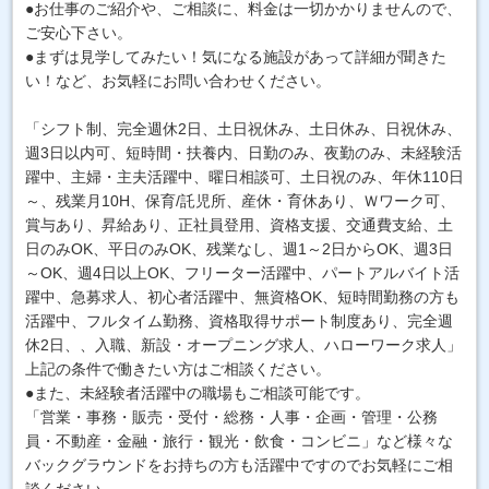
●お仕事のご紹介や、ご相談に、料金は一切かかりませんので、
ご安心下さい。
●まずは見学してみたい！気になる施設があって詳細が聞きた
い！など、お気軽にお問い合わせください。
「シフト制、完全週休2日、土日祝休み、土日休み、日祝休み、
週3日以内可、短時間・扶養内、日勤のみ、夜勤のみ、未経験活
躍中、主婦・主夫活躍中、曜日相談可、土日祝のみ、年休110日
～、残業月10H、保育/託児所、産休・育休あり、Ｗワーク可、
賞与あり、昇給あり、正社員登用、資格支援、交通費支給、土
日のみOK、平日のみOK、残業なし、週1～2日からOK、週3日
～OK、週4日以上OK、フリーター活躍中、パートアルバイト活
躍中、急募求人、初心者活躍中、無資格OK、短時間勤務の方も
活躍中、フルタイム勤務、資格取得サポート制度あり、完全週
休2日、、入職、新設・オープニング求人、ハローワーク求人」
上記の条件で働きたい方はご相談ください。
●また、未経験者活躍中の職場もご相談可能です。
「営業・事務・販売・受付・総務・人事・企画・管理・公務
員・不動産・金融・旅行・観光・飲食・コンビニ」など様々な
バックグラウンドをお持ちの方も活躍中ですのでお気軽にご相