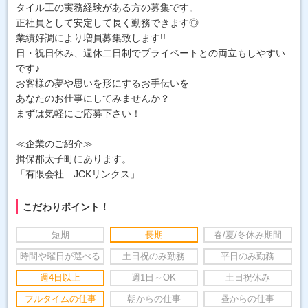
タイル工の実務経験がある方の募集です。
正社員として安定して長く勤務できます◎
業績好調により増員募集致します!!
日・祝日休み、週休二日制でプライベートとの両立もしやすい
です♪
お客様の夢や思いを形にするお手伝いを
あなたのお仕事にしてみませんか？
まずは気軽にご応募下さい！
≪企業のご紹介≫
揖保郡太子町にあります。
「有限会社 JCKリンクス」
こだわりポイント！
短期
長期
春/夏/冬休み期間
時間や曜日が選べる
土日祝のみ勤務
平日のみ勤務
週4日以上
週1日～OK
土日祝休み
フルタイムの仕事
朝からの仕事
昼からの仕事