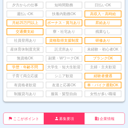
夕方からの仕事
短時間勤務
日払いOK
週払いOK
扶養内勤務OK
高収入・高時給
月給25万円以上
ボーナス・賞与あり
昇給あり
交通費支給
寮・社宅あり
残業なし
社員登用あり
資格取得支援制度
研修あり
産休育休制度充実
託児所あり
未経験・初心者OK
無資格OK
副業・WワークOK
ブランクOK
学歴・年齢不問
大学生・短大生歓迎
主婦・主夫歓迎
子育て両立応援
シニア歓迎
経験者優遇
有資格者歓迎
友達と応募OK
車・バイク通勤OK
制服貸与あり
服装・髪型自由
女性が多い職場
flag
person
business
ここがポイント
募集要項
企業情報