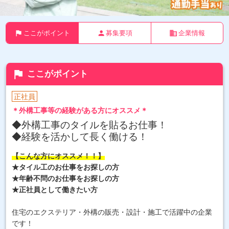
flag
person
business
ここがポイント
募集要項
企業情報
flag
ここがポイント
正社員
＊外構工事等の経験がある方にオススメ＊
◆外構工事のタイルを貼るお仕事！
◆経験を活かして長く働ける！
【こんな方にオススメ！！】
★タイル工のお仕事をお探しの方
★年齢不問のお仕事をお探しの方
★正社員として働きたい方
住宅のエクステリア・外構の販売・設計・施工で活躍中の企業
です！