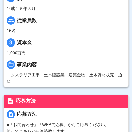
平成１６年３月
people
従業員数
16名
attach_money
資本金
1,000万円
folder_open
事業内容
エクステリア工事・土木建設業・建築金物、土木資材販売・通
販
description
応募方法
description
応募方法
■「お問合わせ」「WEBで応募」からご応募ください。
追ってこちらから連絡致します。