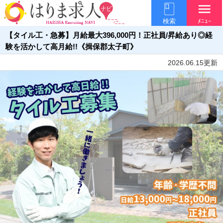
menu
検索
ﾒﾆｭｰ
【タイル工・急募】月給最大396,000円！正社員/昇給あり◎経
験を活かして高月給!!《揖保郡太子町》
2026.06.15更新