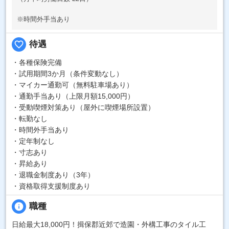
※時間外手当あり
favorite_border
待遇
・各種保険完備
・試用期間3か月（条件変動なし）
・マイカー通勤可（無料駐車場あり）
・通勤手当あり（上限月額15,000円）
・受動喫煙対策あり（屋外に喫煙場所設置）
・転勤なし
・時間外手当あり
・定年制なし
・寸志あり
・昇給あり
・退職金制度あり（3年）
・資格取得支援制度あり
info
職種
日給最大18,000円！揖保郡近郊で造園・外構工事のタイル工