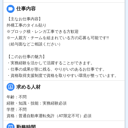
label
仕事内容
【主なお仕事内容】
外構工事のタイル貼り
※ブロック積・レンガ工事できる方歓迎
※一人親方・チームを組まれている方の応募も可能です!!
（給与面などご相談ください）
【このお仕事の魅力】
・実務経験を活かして活躍することができます。
・仕事の成果が形に残る、やりがいのあるお仕事です。
・資格取得支援制度で資格を取りやすい環境が整っています。
portrait
求める人材
年齢：不問
経験・知識・技能：実務経験必須
学歴：不問
資格：普通自動車運転免許（AT限定不可）必須

勤務時間