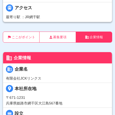

アクセス
最寄り駅 ：JR網干駅
flag
person
business
ここがポイント
募集要項
企業情報
business
企業情報
business
企業名
有限会社JCKリンクス
place
本社所在地
〒671-1231
兵庫県姫路市網干区大江島567番地
calendar_view_day
設立