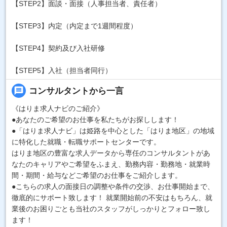
【STEP2】面談・面接（人事担当者、責任者）
【STEP3】内定（内定まで1週間程度）
【STEP4】契約及び入社研修
【STEP5】入社（担当者同行）
message
コンサルタントから一言
《はりま求人ナビのご紹介》
●あなたのご希望のお仕事を私たちがお探しします！
●「はりま求人ナビ」は姫路を中心とした「はりま地区」の地域
に特化した就職・転職サポートセンターです。
はりま地区の豊富な求人データから専任のコンサルタントがあ
なたのキャリアやご希望をふまえ、勤務内容・勤務地・就業時
間・期間・給与などご希望のお仕事をご紹介します。
●こちらの求人の面接日の調整や条件の交渉、お仕事開始まで、
徹底的にサポート致します！ 就業開始前の不安はもちろん、就
業後のお困りごとも当社のスタッフがしっかりとフォロー致し
ます！