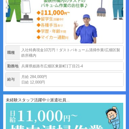
入社特典現金10万円！ダストバキューム清掃作業/広畑区製
職種
鉄所構内
勤務地
兵庫県姫路市広畑区東新町1丁目21-4
月給 284,000円
給与
日給 12,000円
未経験スタッフ活躍中☆派遣社員...