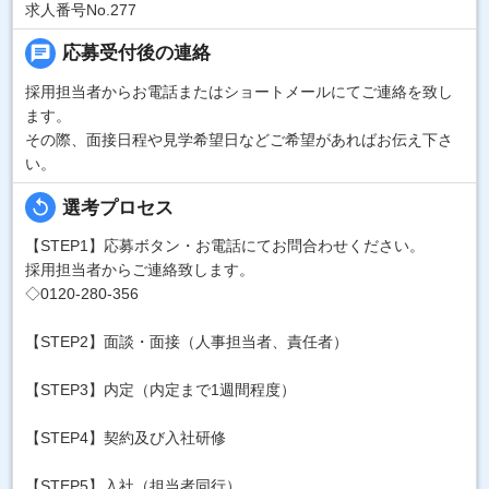
求人番号No.277
chat
応募受付後の連絡
採用担当者からお電話またはショートメールにてご連絡を致し
ます。
その際、面接日程や見学希望日などご希望があればお伝え下さ
い。
replay
選考プロセス
【STEP1】応募ボタン・お電話にてお問合わせください。
採用担当者からご連絡致します。
◇0120-280-356
【STEP2】面談・面接（人事担当者、責任者）
【STEP3】内定（内定まで1週間程度）
【STEP4】契約及び入社研修
【STEP5】入社（担当者同行）