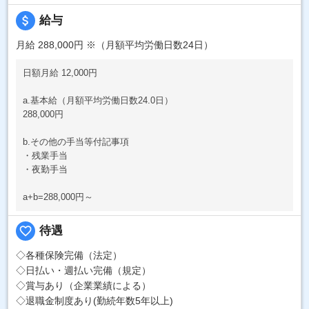
attach_money
給与
月給 288,000円
※（月額平均労働日数24日）
日額月給 12,000円
a.基本給（月額平均労働日数24.0日）
288,000円
b.その他の手当等付記事項
・残業手当
・夜勤手当
a+b=288,000円～
favorite_border
待遇
◇各種保険完備（法定）
◇日払い・週払い完備（規定）
◇賞与あり（企業業績による）
◇退職金制度あり(勤続年数5年以上)