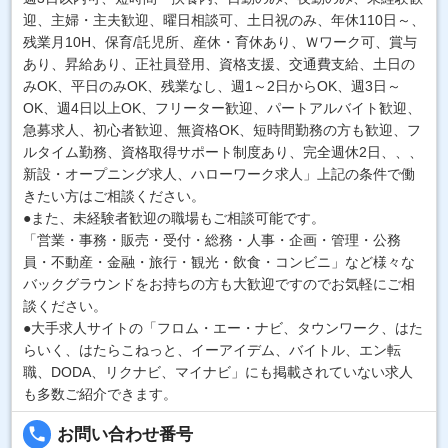
迎、主婦・主夫歓迎、曜日相談可、土日祝のみ、年休110日～、
残業月10H、保育/託児所、産休・育休あり、Ｗワーク可、賞与
あり、昇給あり、正社員登用、資格支援、交通費支給、土日の
みOK、平日のみOK、残業なし、週1～2日からOK、週3日～
OK、週4日以上OK、フリーター歓迎、パートアルバイト歓迎、
急募求人、初心者歓迎、無資格OK、短時間勤務の方も歓迎、フ
ルタイム勤務、資格取得サポート制度あり、完全週休2日、、、
新設・オープニング求人、ハローワーク求人」上記の条件で働
きたい方はご相談ください。
●また、未経験者歓迎の職場もご相談可能です。
「営業・事務・販売・受付・総務・人事・企画・管理・公務
員・不動産・金融・旅行・観光・飲食・コンビニ」など様々な
バックグラウンドをお持ちの方も大歓迎ですのでお気軽にご相
談ください。
●大手求人サイトの「フロム・エー・ナビ、タウンワーク、はた
らいく、はたらこねっと、イーアイデム、バイトル、エン転
職、DODA、リクナビ、マイナビ」にも掲載されていない求人
も多数ご紹介できます。
local_phone
お問い合わせ番号