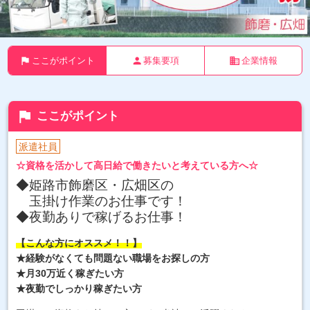
flag
person
business
ここがポイント
募集要項
企業情報
flag
ここがポイント
派遣社員
☆資格を活かして高日給で働きたいと考えている方へ☆
◆姫路市飾磨区・広畑区の
玉掛け作業のお仕事です！
◆夜勤ありで稼げるお仕事！
【こんな方にオススメ！！】
★経験がなくても問題ない職場をお探しの方
★月30万近く稼ぎたい方
★夜勤でしっかり稼ぎたい方