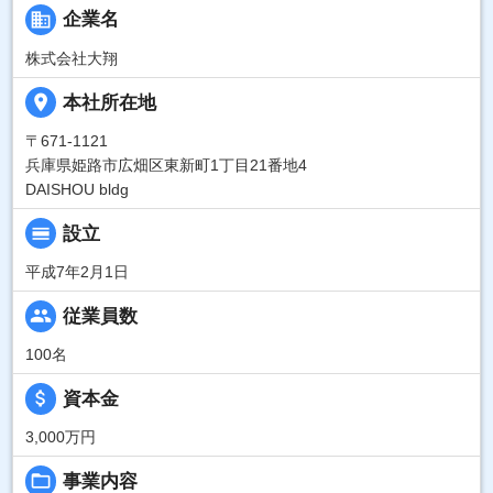
business
企業名
株式会社大翔
place
本社所在地
〒671-1121
兵庫県姫路市広畑区東新町1丁目21番地4
DAISHOU bldg
calendar_view_day
設立
平成7年2月1日
people
従業員数
100名
attach_money
資本金
3,000万円
folder_open
事業内容