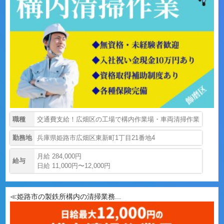
職種
交通費支給！広畑区の工場で構内作業場・車両清掃作業
勤務地
兵庫県姫路市広畑区東新町1丁目21番地4
月給 284,000円
給与
日給 11,000円〜12,000円
≪姫路市の製鉄所構内の清掃業務...