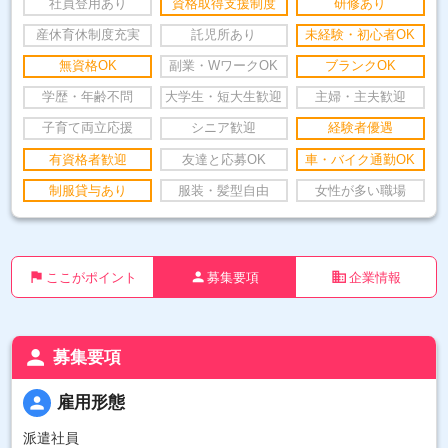
社員登用あり
資格取得支援制度
研修あり
産休育休制度充実
託児所あり
未経験・初心者OK
無資格OK
副業・WワークOK
ブランクOK
学歴・年齢不問
大学生・短大生歓迎
主婦・主夫歓迎
子育て両立応援
シニア歓迎
経験者優遇
有資格者歓迎
友達と応募OK
車・バイク通勤OK
制服貸与あり
服装・髪型自由
女性が多い職場
flag
person
business
ここがポイント
募集要項
企業情報
person
募集要項
person
雇用形態
派遣社員