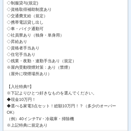
◇制服貸与(規定)
◇資格取得補助制度あり
◇交通費支給（規定）
◇携帯電話貸し出し
◇車・バイク通勤可
◇社員寮あり（独身・単身用）
◇昇給あり
◇資格者手当あり
◇住宅手当あり
◇残業・夜勤・連勤手当あり（規定）
※屋内受動喫煙対策：あり（禁煙）
（屋外に喫煙場所あり）
【入社特典!!】
※下記よりひとつ好きなものを選んでください。
◆現金10万円！
◆選べる家電3点セット！総額10万円！？（多少のオーバー
OK）
（例）40インチTV・冷蔵庫・掃除機
※上記特典に規定あり