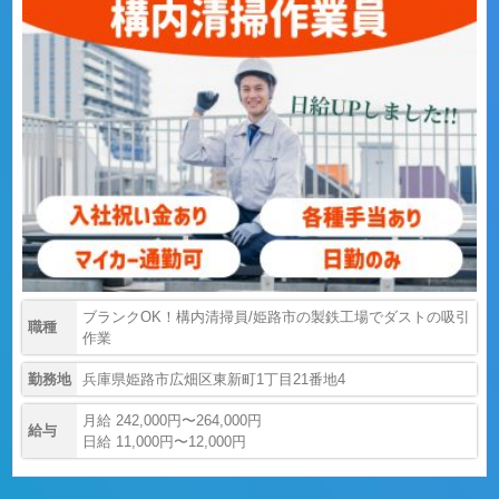
ブランクOK！構内清掃員/姫路市の製鉄工場でダストの吸引
職種
作業
勤務地
兵庫県姫路市広畑区東新町1丁目21番地4
月給 242,000円〜264,000円
給与
日給 11,000円〜12,000円