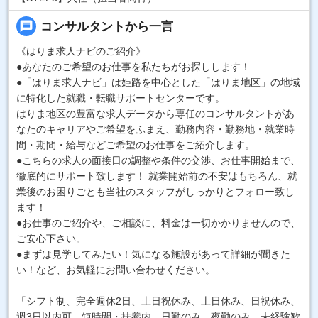
message
コンサルタントから一言
《はりま求人ナビのご紹介》
●あなたのご希望のお仕事を私たちがお探しします！
●「はりま求人ナビ」は姫路を中心とした「はりま地区」の地域
に特化した就職・転職サポートセンターです。
はりま地区の豊富な求人データから専任のコンサルタントがあ
なたのキャリアやご希望をふまえ、勤務内容・勤務地・就業時
間・期間・給与などご希望のお仕事をご紹介します。
●こちらの求人の面接日の調整や条件の交渉、お仕事開始まで、
徹底的にサポート致します！ 就業開始前の不安はもちろん、就
業後のお困りごとも当社のスタッフがしっかりとフォロー致し
ます！
●お仕事のご紹介や、ご相談に、料金は一切かかりませんので、
ご安心下さい。
●まずは見学してみたい！気になる施設があって詳細が聞きた
い！など、お気軽にお問い合わせください。
「シフト制、完全週休2日、土日祝休み、土日休み、日祝休み、
週3日以内可、短時間・扶養内、日勤のみ、夜勤のみ、未経験歓