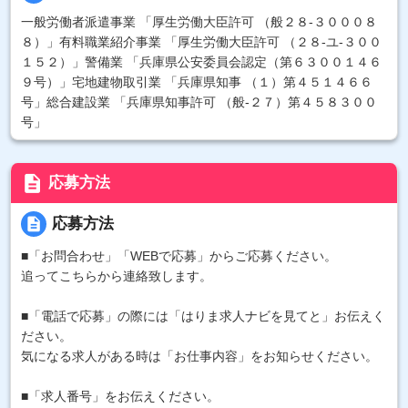
一般労働者派遣事業 「厚生労働大臣許可 （般２８-３０００８
８）」有料職業紹介事業 「厚生労働大臣許可 （２８-ユ-３００
１５２）」警備業 「兵庫県公安委員会認定（第６３００１４６
９号）」宅地建物取引業 「兵庫県知事 （１）第４５１４６６
号」総合建設業 「兵庫県知事許可 （般-２７）第４５８３００
号」
description
応募方法
description
応募方法
■「お問合わせ」「WEBで応募」からご応募ください。
追ってこちらから連絡致します。
■「電話で応募」の際には「はりま求人ナビを見てと」お伝えく
ださい。
気になる求人がある時は「お仕事内容」をお知らせください。
■「求人番号」をお伝えください。