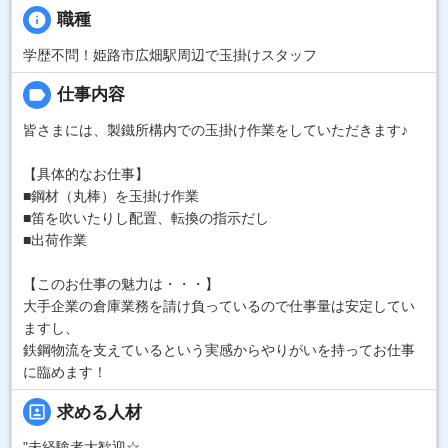
info
職種
学歴不問！姫路市広畑駅周辺で玉掛けスタッフ
label
仕事内容
皆さまには、製鐵所構内での玉掛け作業をしていただきます♪
【具体的なお仕事】
■鋼材（丸棒）を玉掛け作業
■笛を吹いたりし配置、転換の指示だし
■出荷作業
【このお仕事の魅力は・・・】
大手企業の倉庫業務を請け負っているので仕事量は安定してい
ますし、
鉄鋼物流を支えているという実感からやりがいを持ってお仕事
に臨めます！
portrait
求める人材
"未経験者大歓迎☆