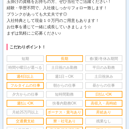
玉掛けの資格をお持ちの方、ぜひ当社でご活躍ください！
経験・学歴不問で、入社後しっかりフォロー致します！
ブランクがあっても大丈夫です◎
入社特典として現金１０万円のご用意もあります！
お仕事を通じて一緒に成長していきましょう☆
まずは気軽にご応募ください♪
こだわりポイント！
短期
長期
春/夏/冬休み期間
時間や曜日が選べる
土日祝のみ勤務
平日のみ勤務
週4日以上
週1日～OK
土日祝休み
フルタイムの仕事
朝からの仕事
昼からの仕事
夕方からの仕事
短時間勤務
日払いOK
週払いOK
扶養内勤務OK
高収入・高時給
月給25万円以上
ボーナス・賞与あり
昇給あり
交通費支給
寮・社宅あり
残業なし