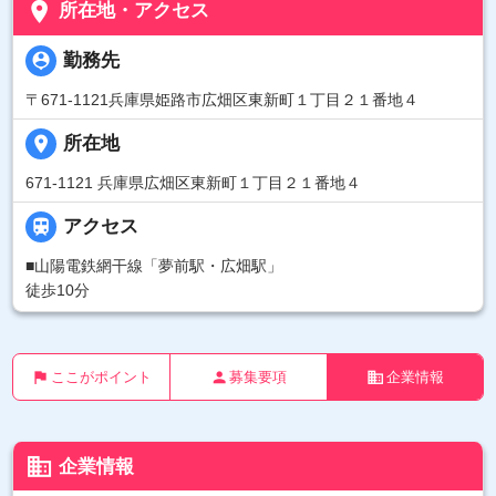
place
所在地・アクセス
person_pin
勤務先
〒671-1121兵庫県姫路市広畑区東新町１丁目２１番地４
place
所在地
671-1121 兵庫県広畑区東新町１丁目２１番地４

アクセス
■山陽電鉄網干線「夢前駅・広畑駅」
徒歩10分
flag
person
business
ここがポイント
募集要項
企業情報
business
企業情報