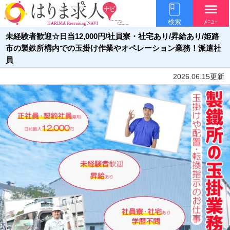
menu
検索
ﾒﾆｭｰ
未経験者歓迎☆日当12,000円/社員寮・社宅あり/昇給あり/姫路
市の製鉄所構内での玉掛け作業やオペレーション業務！派遣社
員
2026.06.15更新