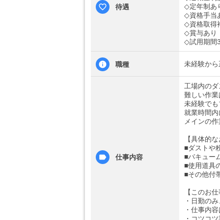
◇定年制あ
待遇
◇資格手当
◇資格取得
◇賞与あり
◇試用期間
未経験から
職種
工場内のダ
難しい作業
未経験でも
就業時間内
メインの作
【具体的な
■ダストや
■バキュー
仕事内容
■使用道具
■その他付
【このお仕
・日勤のみ
・仕事内容
・コツコツ