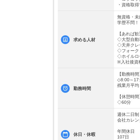
・資格取得
無資格・未
学歴不問！
【あれば歓
◇大型自動
求める人材
◇天井クレ
◇フォーク
◇ホイルロ
※入社後資
【勤務時間
◇8:00～17:
残業月平均 
勤務時間
【休憩時間
◇60分
週休二日制
会社カレン
年間休日
休日・休暇
107日