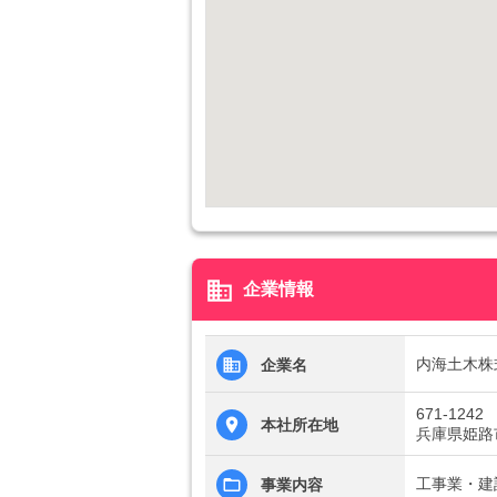
business
企業情報
内海土木株
企業名
671-1242
本社所在地
兵庫県姫路
工事業・建
事業内容