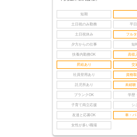
短期
土日祝のみ勤務
平日
土日祝休み
フルタ
夕方からの仕事
短
扶養内勤務OK
高収
昇給あり
交
社員登用あり
資格取
託児所あり
未経験
ブランクOK
学歴
子育て両立応援
シ
友達と応募OK
車・バ
女性が多い職場