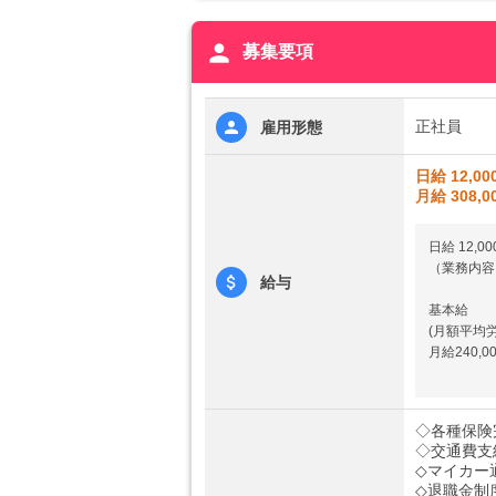
person
募集要項
正社員
雇用形態
日給 12,00
月給 308,0
日給 12,0
（業務内容
給与
基本給
(月額平均労
月給240,0
◇各種保険
◇交通費支
◇マイカー
◇退職金制