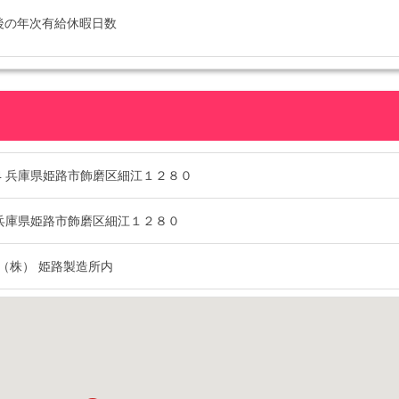
後の年次有給休暇日数
064 兵庫県姫路市飾磨区細江１２８０
64 兵庫県姫路市飾磨区細江１２８０
（株） 姫路製造所内