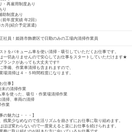
り・再雇用制度あり
あり
補助制度あり
（前年度実績 年2回）
3カ月(紹介予定派遣)
正社員！姫路市飾磨区で日勤のみの工場内清掃作業員
ストをバキューム車を使い清掃・吸引していただくお仕事です。
は一切ありませんので安心してお仕事をスタートしていただけます★
ブランクがあっても大丈夫です!!
に準備、作業車清掃も含まれますので、
業場清掃は４・５時間程度になります。
お仕事】
粉末の清掃作業
ム車を使った、吸引・作業場清掃作業
の清掃、車両の清掃
帯作業
事の魅力は・・・】
、残業少なめなので生活リズムを崩さずにお仕事に取り組めます。
はほぼ変わらないので一度覚えると楽にお仕事を続けられます。
業務に取り組むのが好きな方に向いているお仕事です。