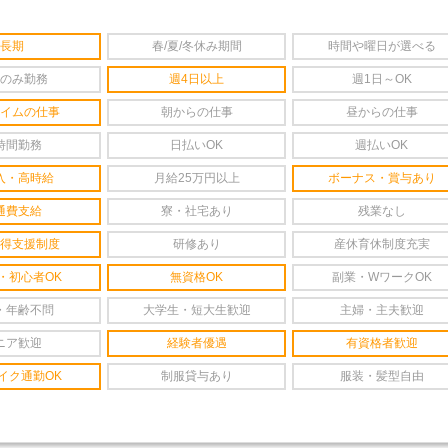
長期
春/夏/冬休み期間
時間や曜日が選べる
のみ勤務
週4日以上
週1日～OK
イムの仕事
朝からの仕事
昼からの仕事
時間勤務
日払いOK
週払いOK
入・高時給
月給25万円以上
ボーナス・賞与あり
通費支給
寮・社宅あり
残業なし
得支援制度
研修あり
産休育休制度充実
・初心者OK
無資格OK
副業・WワークOK
・年齢不問
大学生・短大生歓迎
主婦・主夫歓迎
ニア歓迎
経験者優遇
有資格者歓迎
イク通勤OK
制服貸与あり
服装・髪型自由