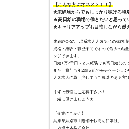
【こんな方にオススメ！！】
★未経験からでもしっかり稼げる職
★高日給の職場で働きたいと思って
★キャリアアップも目指しながら働
未経験OKの工場系求人人気No.1の構内
資格・経験・職歴不問ですので過去の経
ンジできます。
日給1万2千円～と未経験でも高日給なの
また、賞与も年2回支給でモチベーションUP
人気求人の為、少しでもご興味のある方
まずは気軽にご応募下さい！
一緒に働きましょう★
【企業のご紹介】
兵庫県姫路市山陽網干駅周辺に本社。
「内海土木株式会社」