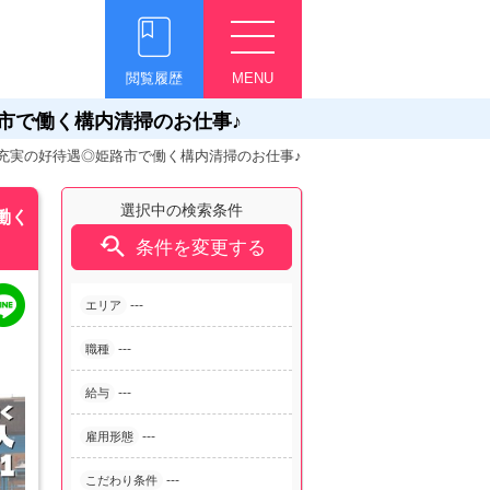
閲覧履歴
MENU
姫路市で働く構内清掃のお仕事♪
×手当充実の好待遇◎姫路市で働く構内清掃のお仕事♪
選択中の検索条件
働く

条件を変更する
---
エリア
---
職種
---
給与
---
雇用形態
---
こだわり条件