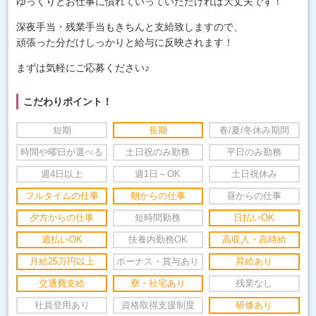
ゆっくりとお仕事に慣れていっていただければ大丈夫です！
深夜手当・残業手当もきちんと支給致しますので、
頑張った分だけしっかりと給与に反映されます！
まずは気軽にご応募ください♪
こだわりポイント！
短期
長期
春/夏/冬休み期間
時間や曜日が選べる
土日祝のみ勤務
平日のみ勤務
週4日以上
週1日～OK
土日祝休み
フルタイムの仕事
朝からの仕事
昼からの仕事
夕方からの仕事
短時間勤務
日払いOK
週払いOK
扶養内勤務OK
高収入・高時給
月給25万円以上
ボーナス・賞与あり
昇給あり
交通費支給
寮・社宅あり
残業なし
社員登用あり
資格取得支援制度
研修あり