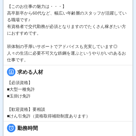
【このお仕事の魅力は・・・】
高卒新卒から60代など、幅広い年齢層のスタッフが活躍してい
る職場です♪
有資格者で交代勤務が必須となりますのでたくさん稼ぎたい方
におすすめです。
班体制の手厚いサポートでアドバイスも充実しています◎
人々の生活に必要不可欠な鉄鋼を運ぶというやりがいのあるお
仕事です。
portrait
求める人材
【必須資格】
■大型一種免許
■玉掛け免許
【歓迎資格】要相談
■けん引免許（資格取得補助制度あります）

勤務時間