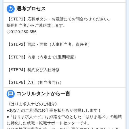
replay
選考プロセス
【STEP1】応募ボタン・お電話にてお問合わせください。
採用担当者からご連絡致します。
◇0120-280-356
【STEP2】面談・面接（人事担当者、責任者）
【STEP3】内定（内定まで1週間程度）
【STEP4】契約及び入社研修
【STEP5】入社（担当者同行）
message
コンサルタントから一言
《はりま求人ナビのご紹介》
●あなたのご希望のお仕事を私たちがお探しします！
●「はりま求人ナビ」は姫路を中心とした「はりま地区」の地域
に特化した就職・転職サポートセンターです。