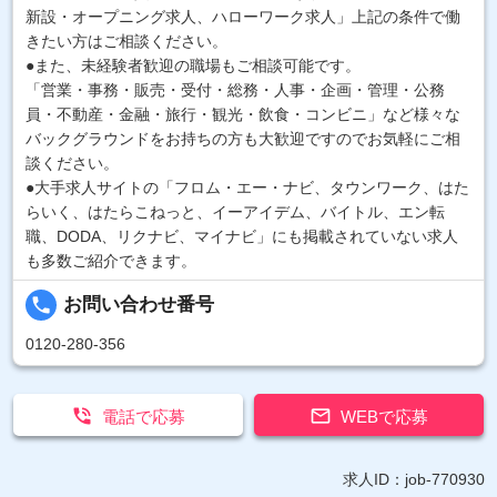
新設・オープニング求人、ハローワーク求人」上記の条件で働
きたい方はご相談ください。
●また、未経験者歓迎の職場もご相談可能です。
「営業・事務・販売・受付・総務・人事・企画・管理・公務
員・不動産・金融・旅行・観光・飲食・コンビニ」など様々な
バックグラウンドをお持ちの方も大歓迎ですのでお気軽にご相
談ください。
●大手求人サイトの「フロム・エー・ナビ、タウンワーク、はた
らいく、はたらこねっと、イーアイデム、バイトル、エン転
職、DODA、リクナビ、マイナビ」にも掲載されていない求人
も多数ご紹介できます。
local_phone
お問い合わせ番号
0120-280-356


電話で応募
WEBで応募
求人ID：job-770930