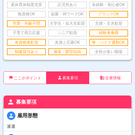
産休育休制度充実
託児所あり
未経験・初心者OK
無資格OK
副業・WワークOK
ブランクOK
学歴・年齢不問
大学生・短大生歓迎
主婦・主夫歓迎
子育て両立応援
シニア歓迎
経験者優遇
有資格者歓迎
友達と応募OK
車・バイク通勤OK
制服貸与あり
服装・髪型自由
女性が多い職場
flag
person
business
ここがポイント
募集要項
企業情報
person
募集要項
person
雇用形態
派遣