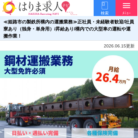
menu
検索
ﾒﾆｭｰ
≪姫路市の製鉄所構内の運搬業務≫正社員・未経験者歓迎/社員
寮あり（独身・単身用）/昇給あり/構内での大型車の運転や運
搬作業！
2026.06.15更新