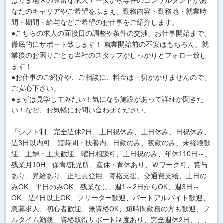
はりま地区の豊富な求人データから専任のコンサルタントがあ
なたのキャリアやご希望をふまえ、勤務内容・勤務地・就業時
間・期間・給与などご希望のお仕事をご紹介します。
●こちらの求人の面接日の調整や条件の交渉、お仕事開始まで、
徹底的にサポート致します！ 就業開始前の不安はもちろん、就
業後のお困りごとも当社のスタッフがしっかりとフォロー致し
ます！
●お仕事のご紹介や、ご相談に、料金は一切かかりませんので、
ご安心下さい。
●まずは見学してみたい！気になる施設があって詳細が聞きた
い！など、お気軽にお問い合わせください。
「シフト制、完全週休2日、土日祝休み、土日休み、日祝休み、
週3日以内可、短時間・扶養内、日勤のみ、夜勤のみ、未経験歓
迎、主婦・主夫歓迎、曜日相談可、土日祝のみ、年休110日～、
残業月10H、保育/託児所、産休・育休あり、Ｗワーク可、賞与
あり、昇給あり、正社員登用、資格支援、交通費支給、土日の
みOK、平日のみOK、残業なし、週1～2日からOK、週3日～
OK、週4日以上OK、フリーター歓迎、パートアルバイト歓迎、
急募求人、初心者歓迎、無資格OK、短時間勤務の方も歓迎、フ
ルタイム勤務、資格取得サポート制度あり、完全週休2日、、、