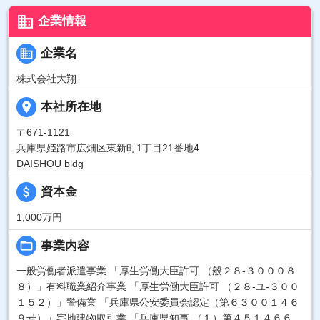
business
企業情報
business
企業名
株式会社大翔
place
本社所在地
〒671-1121
兵庫県姫路市広畑区東新町1丁目21番地4
DAISHOU bldg
attach_money
資本金
1,000万円
folder_open
事業内容
一般労働者派遣事業 「厚生労働大臣許可 （般２８-３０００８
８）」有料職業紹介事業 「厚生労働大臣許可 （２８-ユ-３００
１５２）」警備業 「兵庫県公安委員会認定（第６３００１４６
９号）」宅地建物取引業 「兵庫県知事 （１）第４５１４６６