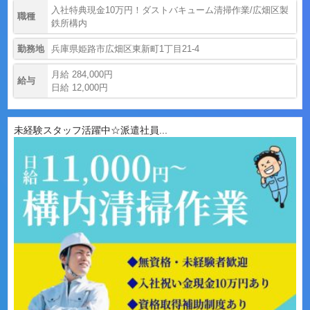
入社特典現金10万円！ダストバキューム清掃作業/広畑区製
職種
鉄所構内
勤務地
兵庫県姫路市広畑区東新町1丁目21-4
月給 284,000円
給与
日給 12,000円
未経験スタッフ活躍中☆派遣社員...