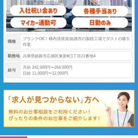
ブランクOK！構内清掃員/姫路市の製鉄工場でダストの吸引
職種
作業
勤務地
兵庫県姫路市広畑区東新町1丁目21番地4
月給 242,000円〜264,000円
給与
日給 11,000円〜12,000円