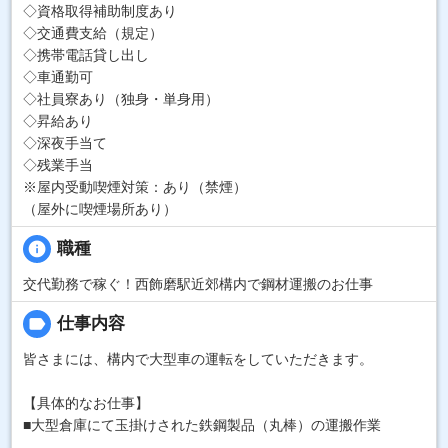
◇資格取得補助制度あり
◇交通費支給（規定）
◇携帯電話貸し出し
◇車通勤可
◇社員寮あり（独身・単身用）
◇昇給あり
◇深夜手当て
◇残業手当
※屋内受動喫煙対策：あり（禁煙）
（屋外に喫煙場所あり）
info
職種
交代勤務で稼ぐ！西飾磨駅近郊構内で鋼材運搬のお仕事
label
仕事内容
皆さまには、構内で大型車の運転をしていただきます。
【具体的なお仕事】
■大型倉庫にて玉掛けされた鉄鋼製品（丸棒）の運搬作業