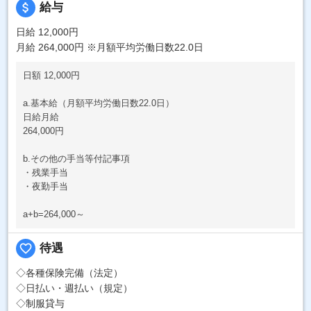
attach_money
給与
日給 12,000円
月給 264,000円
※月額平均労働日数22.0日
日額 12,000円
a.基本給（月額平均労働日数22.0日）
日給月給
264,000円
b.その他の手当等付記事項
・残業手当
・夜勤手当
a+b=264,000～
favorite_border
待遇
◇各種保険完備（法定）
◇日払い・週払い（規定）
◇制服貸与