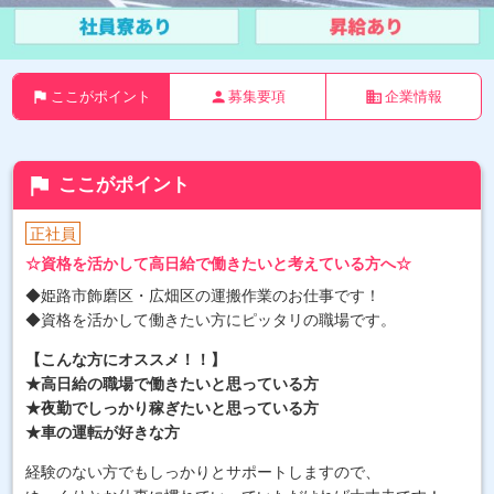
flag
person
business
ここがポイント
募集要項
企業情報
flag
ここがポイント
正社員
☆資格を活かして高日給で働きたいと考えている方へ☆
◆姫路市飾磨区・広畑区の運搬作業のお仕事です！
◆資格を活かして働きたい方にピッタリの職場です。
【こんな方にオススメ！！】
★高日給の職場で働きたいと思っている方
★夜勤でしっかり稼ぎたいと思っている方
★車の運転が好きな方
経験のない方でもしっかりとサポートしますので、