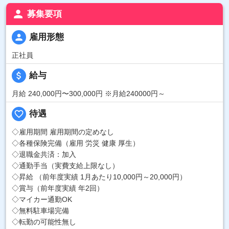
person
募集要項
person
雇用形態
正社員
attach_money
給与
月給 240,000円〜300,000円
※月給240000円～
favorite_border
待遇
◇雇用期間 雇用期間の定めなし
◇各種保険完備（雇用 労災 健康 厚生）
◇退職金共済：加入
◇通勤手当（実費支給上限なし）
◇昇給 （前年度実績 1月あたり10,000円～20,000円）
◇賞与（前年度実績 年2回）
◇マイカー通勤OK
◇無料駐車場完備
◇転勤の可能性無し