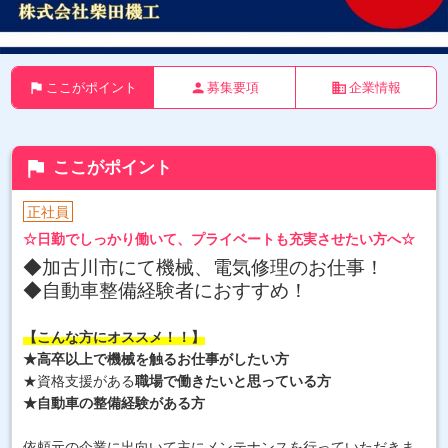
flag
person
business
ここがポイント
募集要項
企業情報
flag
ここがポイント
正社員
☆日勤でしっかり働いて、プライベートも充実させたい方へ☆
◆加古川市にて機械、電気修理のお仕事！
◆自動車整備経験者におすすめ！
【こんな方にオススメ！！】
★高卒以上で機械を触るお仕事がしたい方
★資格支援がある
職場で働きたいと思っている方
★自動車の整備経験がある方
依頼元の企業に出向いて主にメンテナンスを行っていただきま