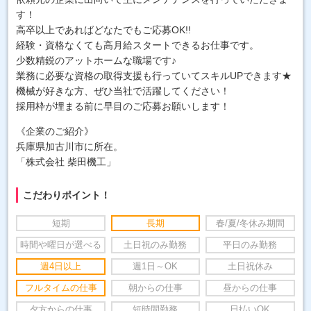
す！
高卒以上であればどなたでもご応募OK!!
経験・資格なくても高月給スタートできるお仕事です。
少数精鋭のアットホームな職場です♪
業務に必要な資格の取得支援も行っていてスキルUPできます★
機械が好きな方、ぜひ当社で活躍してください！
採用枠が埋まる前に早目のご応募お願いします！
《企業のご紹介》
兵庫県加古川市に所在。
「株式会社 柴田機工」
こだわりポイント！
短期
長期
春/夏/冬休み期間
時間や曜日が選べる
土日祝のみ勤務
平日のみ勤務
週4日以上
週1日～OK
土日祝休み
フルタイムの仕事
朝からの仕事
昼からの仕事
夕方からの仕事
短時間勤務
日払いOK