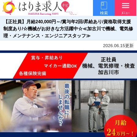
menu
検索
ﾒﾆｭｰ
【正社員】月給240,000円～/賞与年2回/昇給あり/資格取得支援
制度あり/☆機械がお好きな方活躍中☆≪加古川で機械、電気修
理・メンテナンス・エンジニアスタッフ≫
2026.06.15更新