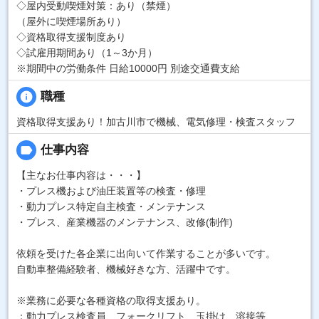
◇屋内受動喫煙対策：あり（禁煙）
（屋外に喫煙場所あり）
◇資格取得支援制度あり
◇試雇用期間あり（1～3か月）
※期間中の労働条件 日給10000円 別途交通費支給
info
職種
資格取得支援あり！加古川市で機械、電気修理・検査スタッフ
label
仕事内容
【主なお仕事内容は・・・】
・プレス機および油圧装置等の検査・修理
・動力プレス特定自主検査・メンテナンス
・プレス、産業機器のメンテナンス、改修(制作)
依頼を受けた各企業に出向いて作業することが多いです。
自動車整備経験者、機械好きな方、活躍中です。
※業務に必要な各種資格の取得支援あり。
：動力プレス検査員、フォークリフト、玉掛け、溶接等