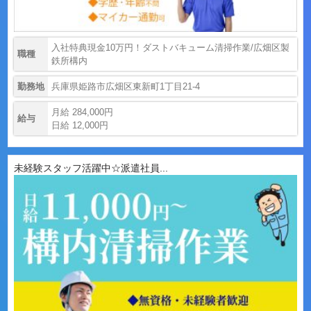
入社特典現金10万円！ダストバキューム清掃作業/広畑区製
職種
鉄所構内
勤務地
兵庫県姫路市広畑区東新町1丁目21-4
月給 284,000円
給与
日給 12,000円
未経験スタッフ活躍中☆派遣社員...