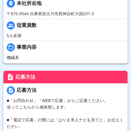
place
本社所在地
〒675-0044 兵庫県加古川市西神吉町大国107-3
people
従業員数
5人未満
folder_open
事業内容
機械系
description
応募方法
description
応募方法
■「お問合わせ」「WEBで応募」からご応募ください。
追ってこちらから連絡致します。
■「電話で応募」の際には「はりま求人ナビを見てと」お伝えく
ださい。