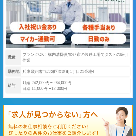
ブランクOK！構内清掃員/姫路市の製鉄工場でダストの吸引
職種
作業
勤務地
兵庫県姫路市広畑区東新町1丁目21番地4
月給 242,000円〜264,000円
給与
日給 11,000円〜12,000円