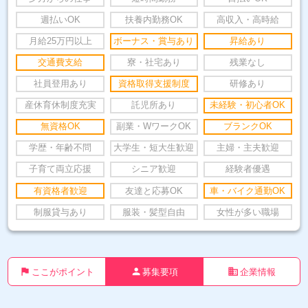
週払いOK
扶養内勤務OK
高収入・高時給
月給25万円以上
ボーナス・賞与あり
昇給あり
交通費支給
寮・社宅あり
残業なし
社員登用あり
資格取得支援制度
研修あり
産休育休制度充実
託児所あり
未経験・初心者OK
無資格OK
副業・WワークOK
ブランクOK
学歴・年齢不問
大学生・短大生歓迎
主婦・主夫歓迎
子育て両立応援
シニア歓迎
経験者優遇
有資格者歓迎
友達と応募OK
車・バイク通勤OK
制服貸与あり
服装・髪型自由
女性が多い職場
flag
person
business
ここがポイント
募集要項
企業情報