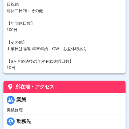
日祝他
週休二日制：その他
【年間休日数】
100日
【その他】
土曜日は隔週 年末年始、GW、お盆休暇あり
【6ヶ月経過後の年次有給休暇日数】
10日
place
所在地・アクセス
people
業態
機械修理
person_pin
勤務先