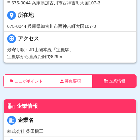
〒675-0044 兵庫県加古川市西神吉町大国107-3
place
所在地
675-0044 兵庫県加古川市西神吉町大国107-3

アクセス
最寄り駅：JR山陽本線「宝殿駅」
宝殿駅から直線距離で829m
flag
person
business
ここがポイント
募集要項
企業情報
business
企業情報
business
企業名
株式会社 柴田機工