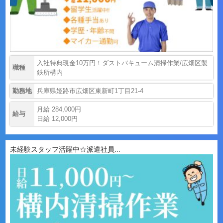
入社特典現金10万円！ダストバキューム清掃作業/広畑区製
職種
鉄所構内
勤務地
兵庫県姫路市広畑区東新町1丁目21-4
月給 284,000円
給与
日給 12,000円
未経験スタッフ活躍中☆派遣社員...