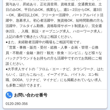
賞与あり、昇給あり、正社員登用、資格支援、交通費支給、土
日のみOK、平日のみOK、残業なし、週1～2日からOK、週3日
～OK、週4日以上OK、フリーター活躍中、パートアルバイト活
躍中、急募求人、初心者活躍中、無資格OK、短時間勤務の方も
活躍中、フルタイム勤務、資格取得サポート制度あり、完全週
休2日、、入職、新設・オープニング求人、ハローワーク求人」
上記の条件で働きたい方はご相談ください。
●また、未経験者活躍中の職場もご相談可能です。
「営業・事務・販売・受付・総務・人事・企画・管理・公務
員・不動産・金融・旅行・観光・飲食・コンビニ」など様々な
バックグラウンドをお持ちの方も活躍中ですのでお気軽にご相
談ください。
●大手求人サイトの「フロム・エー・ナビ、タウンワーク、はた
らいく、はたらこねっと、イーアイデム、バイトル、エン転
職、DODA、リクナビ、マイナビ」にも掲載されていない求人
も多数ご紹介できます。
local_phone
お問い合わせ番号
0120-280-356