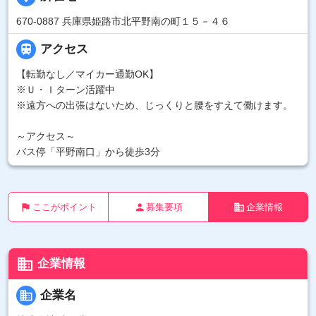
670-0887 兵庫県姫路市北平野南の町１５－４６

アクセス
【転勤なし／マイカー通勤OK】
※Ｕ・Ｉターン活躍中
※遠方への出張はないため、じっくりと腰をすえて働けます。
～アクセス～
バス停「平野南口」から徒歩3分
flag
person
business
ここがポイント
募集要項
企業情報
business
企業情報
business
企業名