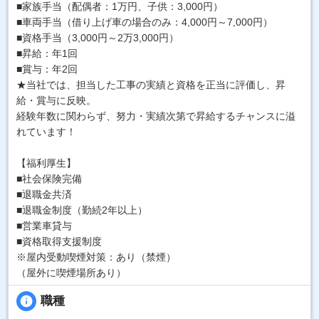
■家族手当（配偶者：1万円、子供：3,000円）
■車両手当（借り上げ車の場合のみ：4,000円～7,000円）
■資格手当（3,000円～2万3,000円）
■昇給：年1回
■賞与：年2回
★当社では、担当した工事の実績と資格を正当に評価し、昇
給・賞与に反映。
経験年数に関わらず、努力・実績次第で昇給するチャンスに溢
れています！
【福利厚生】
■社会保険完備
■退職金共済
■退職金制度（勤続2年以上）
■営業車貸与
■資格取得支援制度
※屋内受動喫煙対策：あり（禁煙）
（屋外に喫煙場所あり）
info
職種