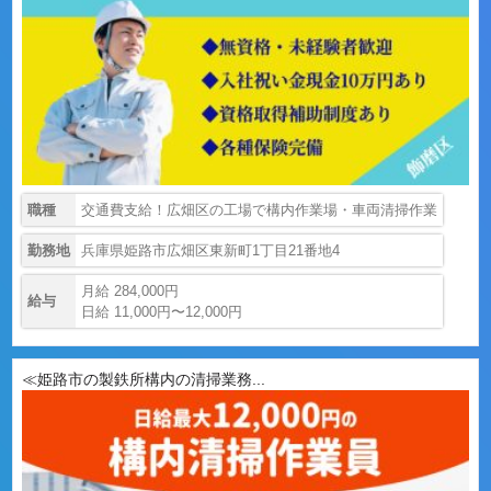
職種
交通費支給！広畑区の工場で構内作業場・車両清掃作業
勤務地
兵庫県姫路市広畑区東新町1丁目21番地4
月給 284,000円
給与
日給 11,000円〜12,000円
≪姫路市の製鉄所構内の清掃業務...