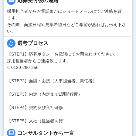
chat
応募受付後の連絡
採用担当者からお電話またはショートメールにてご連絡を致し
ます。
その際、面接日程や見学希望日などご希望があればお伝え下さ
い。
replay
選考プロセス
【STEP1】応募ボタン・お電話にてお問合わせください。
採用担当者からご連絡致します。
◇0120-280-356
【STEP2】面談・面接（人事担当者、責任者）
【STEP3】内定（内定まで1週間程度）
【STEP4】契約及び入社研修
【STEP5】入社（担当者同行）
message
コンサルタントから一言