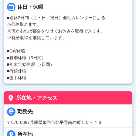
calendar_today
休日・休暇
■週休2日制（土・日、祝日）会社カレンダーによる
※代休取れます。
※何かあれば都合をつけてお休みを取得できます。
※有給取得を推奨しています。
■GW休暇
■夏季休暇（3日間）
■年末年始休暇（7日間）
■有給休暇
■慶弔休暇
place
所在地・アクセス
person_pin
勤務先
〒670-0887兵庫県姫路市北平野南の町１５－４６
place
所在地