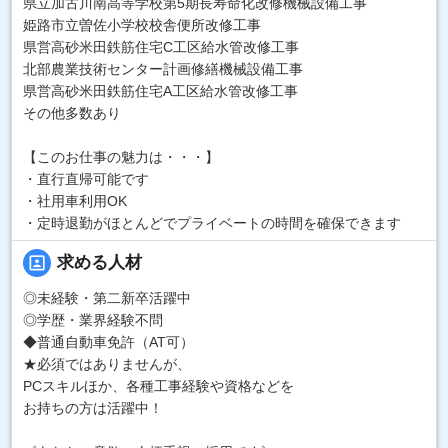
県立加古川南高等学校第5期長寿命化改修機械設備工事
姫路市立曽佐小学校校舎便所改修工事
県営高砂米田鉄筋住宅C工区給水管改修工事
北部農業技術センター計画修繕機械設備工事
県営高砂米田鉄筋住宅A工区給水管改修工事
その他多数あり
【このお仕事の魅力は・・・】
・直行直帰可能です
・社用車利用OK
・定時退勤がほとんどでプライベートの時間を確保できます
portrait
求める人材
◎未経験・第二新卒活躍中
◎学歴・業界経験不問
◆普通自動車免許（AT可）
★必須ではありませんが、
PCスキルほか、各種工事経験や資格などを
お持ちの方は活躍中！