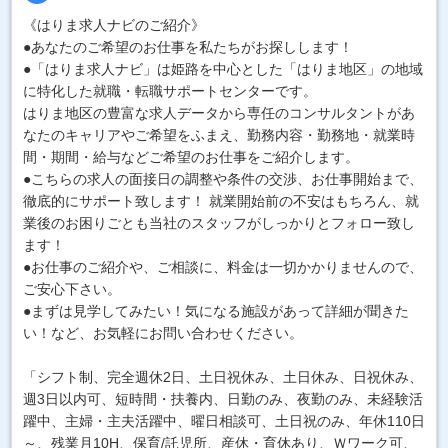
《はりま求人ナビのご紹介》
●あなたのご希望のお仕事を私たちがお探しします！
●「はりま求人ナビ」は姫路を中心とした「はりま地区」の地域
に特化した就職・転職サポートセンターです。
はりま地区の豊富な求人データから専任のコンサルタントがあ
なたのキャリアやご希望をふまえ、勤務内容・勤務地・就業時
間・期間・給与などご希望のお仕事をご紹介します。
●こちらの求人の面接日の調整や条件の交渉、お仕事開始まで、
徹底的にサポート致します！ 就業開始前の不安はもちろん、就
業後のお困りごとも当社のスタッフがしっかりとフォロー致し
ます！
●お仕事のご紹介や、ご相談に、料金は一切かかりませんので、
ご安心下さい。
●まずは見学してみたい！気になる施設があって詳細が聞きた
い！など、お気軽にお問い合わせください。
「シフト制、完全週休2日、土日祝休み、土日休み、日祝休み、
週3日以内可、短時間・扶養内、日勤のみ、夜勤のみ、未経験活
躍中、主婦・主夫活躍中、曜日相談可、土日祝のみ、年休110日
～、残業月10H、保育/託児所、産休・育休あり、Ｗワーク可、