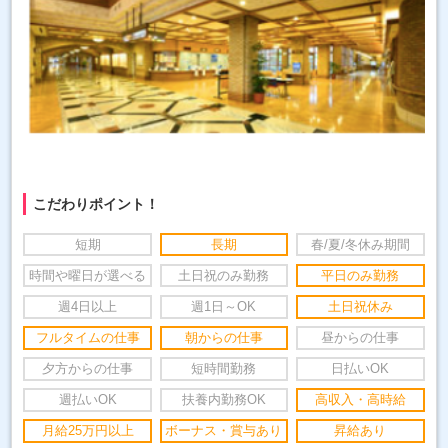
こだわりポイント！
短期
長期
春/夏/冬休み期間
時間や曜日が選べる
土日祝のみ勤務
平日のみ勤務
週4日以上
週1日～OK
土日祝休み
フルタイムの仕事
朝からの仕事
昼からの仕事
夕方からの仕事
短時間勤務
日払いOK
週払いOK
扶養内勤務OK
高収入・高時給
月給25万円以上
ボーナス・賞与あり
昇給あり