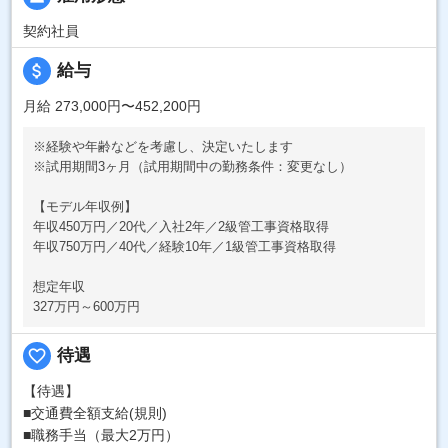
契約社員
attach_money
給与
月給 273,000円〜452,200円
※経験や年齢などを考慮し、決定いたします
※試用期間3ヶ月（試用期間中の勤務条件：変更なし）
【モデル年収例】
年収450万円／20代／入社2年／2級管工事資格取得
年収750万円／40代／経験10年／1級管工事資格取得
想定年収
327万円～600万円
favorite_border
待遇
【待遇】
■交通費全額支給(規則)
■職務手当（最大2万円）