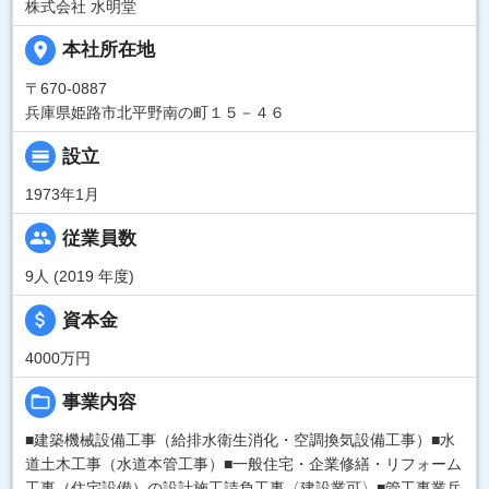
株式会社 水明堂
place
本社所在地
〒670-0887
兵庫県姫路市北平野南の町１５－４６
calendar_view_day
設立
1973年1月
people
従業員数
9人 (2019 年度)
attach_money
資本金
4000万円
folder_open
事業内容
■建築機械設備工事（給排水衛生消化・空調換気設備工事）■水
道土木工事（水道本管工事）■一般住宅・企業修繕・リフォーム
工事（住宅設備）の設計施工請負工事〈建設業可〉■管工事業兵