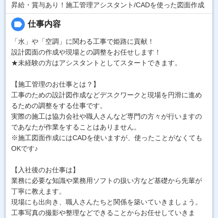
昇給・賞与あり！施工管理アシスタント/CADを使った図面作成
label
仕事内容
「水」や「空調」に関わる工事で姫路に貢献！
設計図面の作成や現場との調整をお任せします！
★未経験の方はアシスタントとしてスタートできます。
【施工管理のお仕事とは？】
工事のための設計図作成などデスクワークと現場を円滑に進め
るための調整をする仕事です。
実際の施工は協力会社や職人さんなど専門の方々が行いますの
であなたが作業をすることはありません。
※施工図面作成にはCADを使いますが、使ったことがなくても
OKです♪
【入社後のお仕事は】
業務に必要な知識や業務用ソフトの扱い方など基礎から先輩が
丁寧に教えます。
現場にも出向き、職人さんたちと関係を築いていきましょう。
工事写真の撮影や整理などできることからお任せしていきま