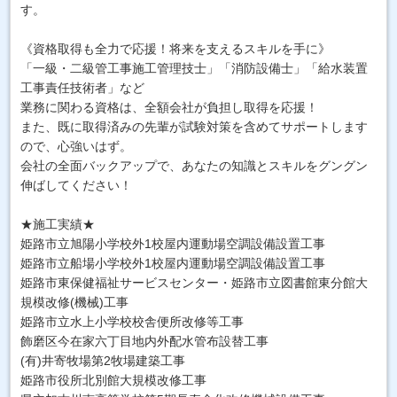
す。
《資格取得も全力で応援！将来を支えるスキルを手に》
「一級・二級管工事施工管理技士」「消防設備士」「給水装置
工事責任技術者」など
業務に関わる資格は、全額会社が負担し取得を応援！
また、既に取得済みの先輩が試験対策を含めてサポートします
ので、心強いはず。
会社の全面バックアップで、あなたの知識とスキルをグングン
伸ばしてください！
★施工実績★
姫路市立旭陽小学校外1校屋内運動場空調設備設置工事
姫路市立船場小学校外1校屋内運動場空調設備設置工事
姫路市東保健福祉サービスセンター・姫路市立図書館東分館大
規模改修(機械)工事
姫路市立水上小学校校舎便所改修等工事
飾磨区今在家六丁目地内外配水管布設替工事
(有)井寄牧場第2牧場建築工事
姫路市役所北別館大規模改修工事