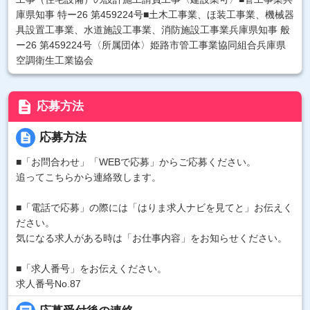
庫県知事 特ー26 第459224号■土木工事業、ほ装工事業、機械器
具設置工事業、水道施設工事業、消防施設工事業兵庫県知事 般
ー26 第459224号〈所属団体〉姫路市管工事業協同組合兵庫県
空調衛生工業協会
description
応募方法
description
応募方法
■「お問合わせ」「WEBで応募」からご応募ください。
追ってこちらから連絡致します。
■「電話で応募」の際には「はりま求人ナビを見てと」お伝えく
ださい。
気になる求人がある時は「お仕事内容」をお知らせください。
■「求人番号」をお伝えください。
求人番号No.87