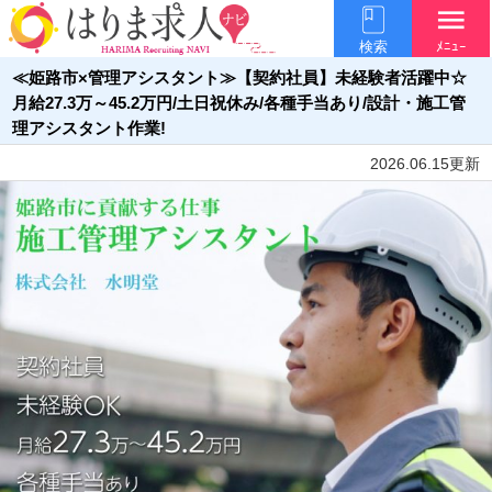
menu
検索
ﾒﾆｭｰ
≪姫路市×管理アシスタント≫【契約社員】未経験者活躍中☆
月給27.3万～45.2万円/土日祝休み/各種手当あり/設計・施工管
理アシスタント作業!
2026.06.15更新