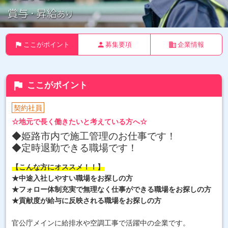
flag
person
business
ここがポイント
募集要項
企業情報
flag
ここがポイント
契約社員
☆地元で長く働きたいと考えている方へ☆
◆姫路市内で施工管理のお仕事です！
◆定時退勤できる職場です！
【こんな方にオススメ！！】
★中途入社しやすい職場をお探しの方
★フォロー体制充実で無理なく仕事ができる職場をお探しの方
★貢献度が給与に反映される職場をお探しの方
官公庁メインに給排水や空調工事で活躍中の企業です。