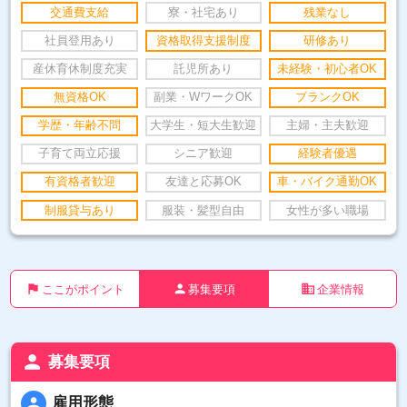
交通費支給
寮・社宅あり
残業なし
社員登用あり
資格取得支援制度
研修あり
産休育休制度充実
託児所あり
未経験・初心者OK
無資格OK
副業・WワークOK
ブランクOK
学歴・年齢不問
大学生・短大生歓迎
主婦・主夫歓迎
子育て両立応援
シニア歓迎
経験者優遇
有資格者歓迎
友達と応募OK
車・バイク通勤OK
制服貸与あり
服装・髪型自由
女性が多い職場
flag
person
business
ここがポイント
募集要項
企業情報
person
募集要項
person
雇用形態