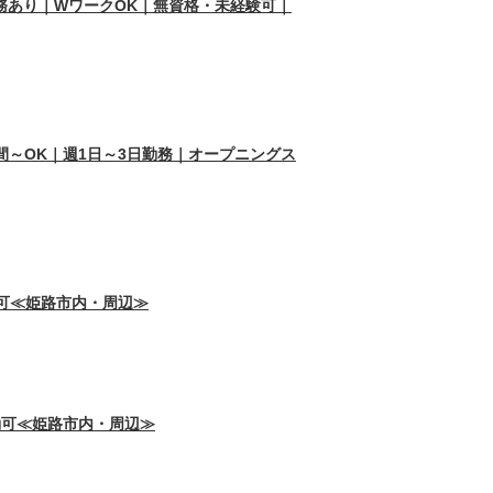
勤務あり｜WワークOK｜無資格・未経験可｜
時間～OK｜週1日～3日勤務｜オープニングス
勤可≪姫路市内・周辺≫
勤可≪姫路市内・周辺≫