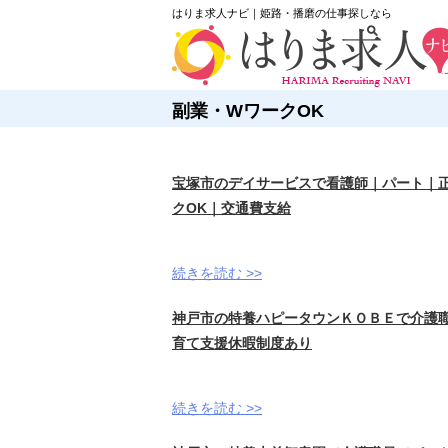
はりま求人ナビ｜姫路・播磨の仕事探しなら
副業・WワークOK
宝塚市のデイサービスで看護師｜パート｜正看
クOK｜交通費支給
続きを読む >>
神戸市の特養ハピータウンＫＯＢＥで介護職員
育て支援休暇制度あり
続きを読む >>