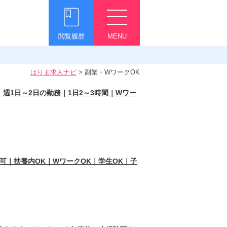
閲覧履歴
MENU
はりま求人ナビ
>
副業・WワークOK
｜週1日～2日の勤務｜1日2～3時間｜Wワー
務可｜扶養内OK｜WワークOK｜学生OK｜子