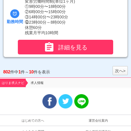
変形労働時間制(単位1ヶ月)
①9時00分〜18時00分
②6時00分〜15時00分

③14時00分〜23時00分
勤務時間
⓸23時00分～8時00分
休憩60分
残業月平均10時間

詳細を見る
次へ>
802
1
10
件中
件～
件を表示
はりま求人ナビ
求人情報
はじめての方へ
運営会社案内