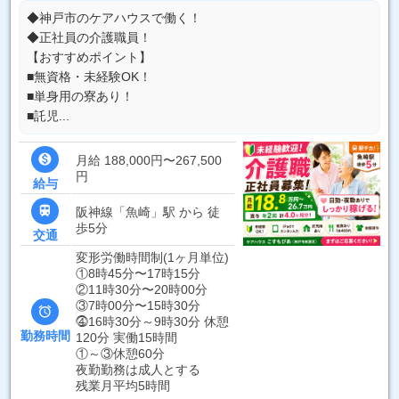
◆神戸市のケアハウスで働く！
◆正社員の介護職員！
【おすすめポイント】
■無資格・未経験OK！
■単身用の寮あり！
■託児...

月給 188,000円〜267,500
円
給与

阪神線「魚崎」駅 から 徒
歩5分
交通
変形労働時間制(1ヶ月単位)
①8時45分〜17時15分
②11時30分〜20時00分
③7時00分〜15時30分

⓸16時30分～9時30分 休憩
勤務時間
120分 実働15時間
①～③休憩60分
夜勤勤務は成人とする
残業月平均5時間