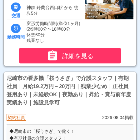

神鉄 鈴蘭台西口駅 から 徒
歩5分
交通
変形労働時間制(単位1ヶ月)

②9時00分〜18時00分
休憩60分
勤務時間
残業なし

詳細を見る
尼崎市の看多機「桜うさぎ」で介護スタッフ｜有期
社員｜月給19.2万円～20万円｜残業少なめ｜正社員
登用あり｜未経験OK｜夜勤あり｜昇給・賞与前年度
実績あり｜施設見学可
契約社員
2026.08.04掲載
◆尼崎市の「桜うさぎ」で働く！
◆有期社員の介護スタッフ！