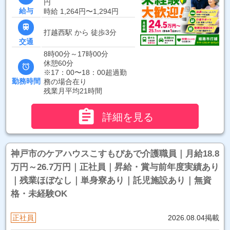
円
給与
時給 1,264円〜1,294円

打越西駅 から 徒歩3分
交通
8時00分～17時00分
休憩60分

※17：00〜18：00超過勤
勤務時間
務の場合在り
残業月平均21時間

詳細を見る
神戸市のケアハウスこすもぴあで介護職員｜月給18.8
万円～26.7万円｜正社員｜昇給・賞与前年度実績あり
｜残業ほぼなし｜単身寮あり｜託児施設あり｜無資
格・未経験OK
正社員
2026.08.04掲載