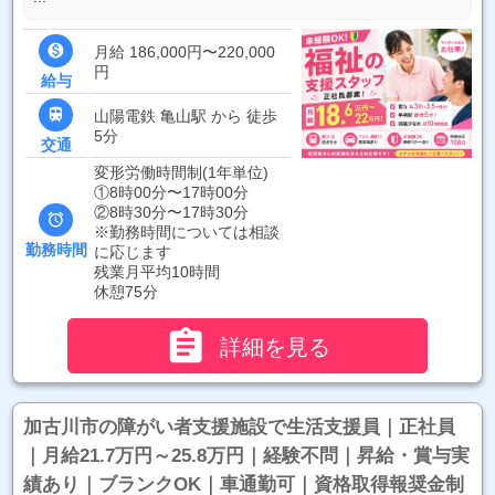

月給 186,000円〜220,000
円
給与

山陽電鉄 亀山駅 から 徒歩
5分
交通
変形労働時間制(1年単位)
①8時00分〜17時00分
②8時30分〜17時30分

※勤務時間については相談
勤務時間
に応じます
残業月平均10時間
休憩75分

詳細を見る
加古川市の障がい者支援施設で生活支援員｜正社員
｜月給21.7万円～25.8万円｜経験不問｜昇給・賞与実
績あり｜ブランクOK｜車通勤可｜資格取得報奨金制