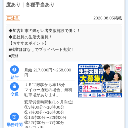
度あり｜各種手当あり
正社員
2026.08.05掲載
◆加古川市の障がい者支援施設で働く！
◆正社員の生活支援員！
【おすすめポイント】
■残業ほぼなしでプライベート充実！
■資格...

月給 217,000円〜258,000
円
給与
ＪＲ宝殿駅から車15分

マイカー通勤の場合、無料
交通
駐車場があります。
変形労働時間制(1ヶ月単位)
①9時30分〜18時30分
②7時00分〜16時00分

③13時00分〜22時00分
⓸22時00分～7時00分
勤務時間
※シフト制