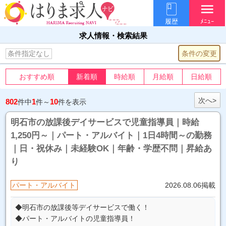
menu
履歴
ﾒﾆｭｰ
求人情報・検索結果
条件の変更
条件指定なし
おすすめ順
新着順
時給順
月給順
日給順
次へ>
802
1
10
件中
件～
件を表示
明石市の放課後デイサービスで児童指導員｜時給
1,250円～｜パート・アルバイト｜1日4時間～の勤務
｜日・祝休み｜未経験OK｜年齢・学歴不問｜昇給あ
り
パート・アルバイト
2026.08.06掲載
◆明石市の放課後等デイサービスで働く！
◆パート・アルバイトの児童指導員！