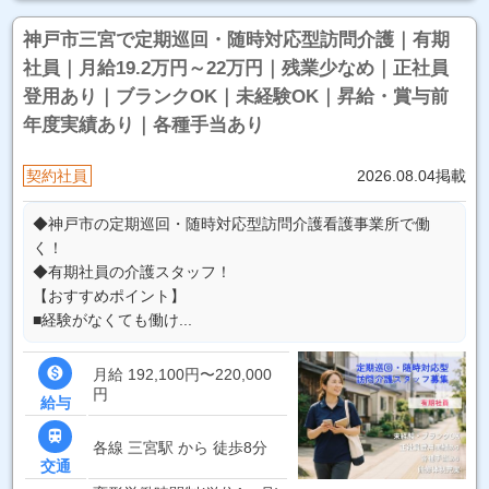
神戸市三宮で定期巡回・随時対応型訪問介護｜有期
社員｜月給19.2万円～22万円｜残業少なめ｜正社員
登用あり｜ブランクOK｜未経験OK｜昇給・賞与前
年度実績あり｜各種手当あり
契約社員
2026.08.04掲載
◆神戸市の定期巡回・随時対応型訪問介護看護事業所で働
く！
◆有期社員の介護スタッフ！
【おすすめポイント】
■経験がなくても働け...

月給 192,100円〜220,000
円
給与

各線 三宮駅 から 徒歩8分
交通