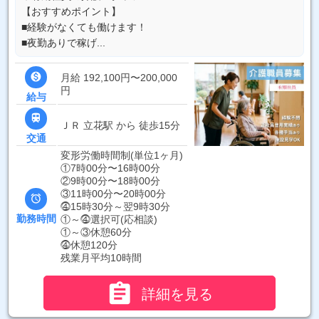
【おすすめポイント】
■経験がなくても働けます！
■夜勤ありで稼げ...

月給 192,100円〜200,000
円
給与

ＪＲ 立花駅 から 徒歩15分
交通
変形労働時間制(単位1ヶ月)
①7時00分〜16時00分
②9時00分〜18時00分
③11時00分〜20時00分

⓸15時30分～翌9時30分
勤務時間
①～⓸選択可(応相談)
①～③休憩60分
⓸休憩120分
残業月平均10時間

詳細を見る