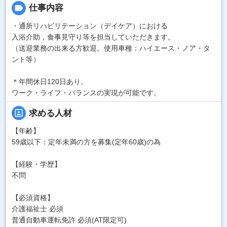
label
仕事内容
・通所リハビリテーション（デイケア）における
入浴介助，食事見守り等を担当していただきます。
（送迎業務の出来る方歓迎。使用車種：ハイエース・ノア・タ
ント等）
＊年間休日120日あり。
ワーク・ライフ・バランスの実現が可能です。
portrait
求める人材
【年齢】
59歳以下：定年未満の方を募集(定年60歳)の為
【経験・学歴】
不問
【必須資格】
介護福祉士 必須
普通自動車運転免許 必須(AT限定可)