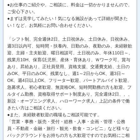
●お仕事のご紹介や、ご相談に、料金は一切かかりませんので、
ご安心下さい。
●まずは見学してみたい！気になる施設があって詳細が聞きた
い！など、お気軽にお問い合わせください。
「シフト制、完全週休2日、土日祝休み、土日休み、日祝休み、
週3日以内可、短時間・扶養内、日勤のみ、夜勤のみ、未経験歓
迎、主婦・主夫歓迎、曜日相談可、土日祝のみ、年休110日～、
残業月10H、保育/託児所、産休・育休あり、Ｗワーク可、賞与
あり、昇給あり、正社員登用、資格支援、交通費支給、土日の
みOK、平日のみOK、残業なし、週1～2日からOK、週3日～
OK、週4日以上OK、フリーター歓迎、パートアルバイト歓迎、
急募求人、初心者歓迎、無資格OK、短時間勤務の方も歓迎、フ
ルタイム勤務、資格取得サポート制度あり、完全週休2日、、、
新設・オープニング求人、ハローワーク求人」上記の条件で働
きたい方はご相談ください。
●また、未経験者歓迎の職場もご相談可能です。
「営業・事務・販売・受付・総務・人事・企画・管理・公務
員・不動産・金融・旅行・観光・飲食・コンビニ」など様々な
バックグラウンドをお持ちの方も大歓迎ですのでお気軽にご相