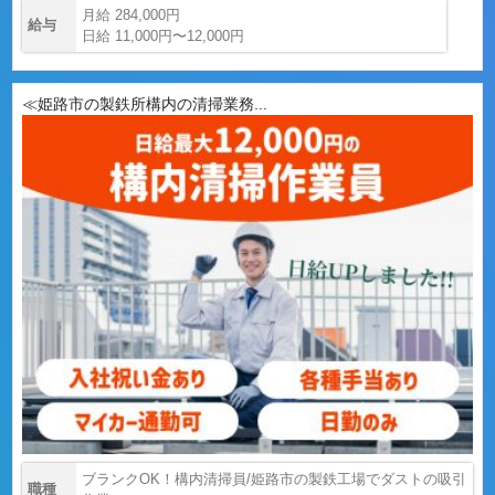
月給 284,000円
給与
日給 11,000円〜12,000円
≪姫路市の製鉄所構内の清掃業務...
ブランクOK！構内清掃員/姫路市の製鉄工場でダストの吸引
職種