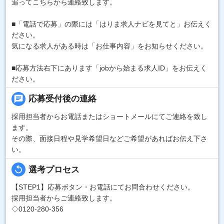
追ってこちらから連絡致します。
■「電話で応募」の際には「はりま求人ナビを見てと」お伝えく
ださい。
気になる求人がある時は「お仕事内容」をお知らせください。
■応募方法右下にあります「jobから始まる求人ID」をお伝えく
ださい。
chat
応募受付後の連絡
採用担当者からお電話またはショートメールにてご連絡を致し
ます。
その際、面接日程や見学希望日などご希望があればお伝え下さ
い。
replay
選考プロセス
【STEP1】応募ボタン・お電話にてお問合わせください。
採用担当者からご連絡致します。
◇0120-280-356