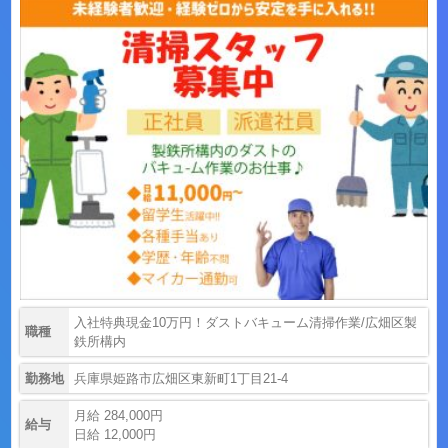
入社特典現金10万円！ダストバキューム清掃作業/広畑区製
職種
鉄所構内
勤務地
兵庫県姫路市広畑区東新町1丁目21-4
月給 284,000円
給与
日給 12,000円