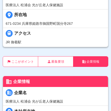
医療法人 松浦会 光が丘老人保健施設
place
所在地
671-0234 兵庫県姫路市御国野町国分寺267

アクセス
JR 御着駅
flag
person
business
ここがポイント
募集要項
企業情報
business
企業情報
business
企業名
医療法人 松浦会 光が丘老人保健施設