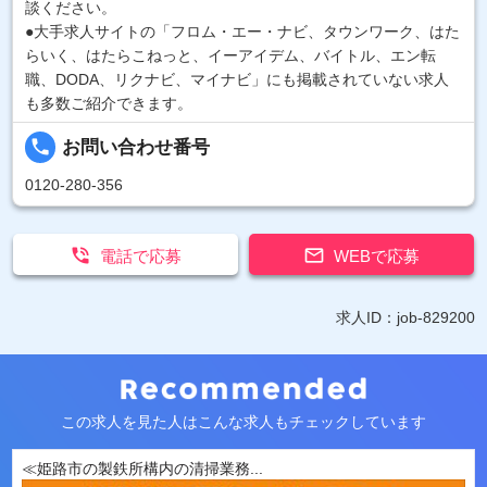
談ください。
●大手求人サイトの「フロム・エー・ナビ、タウンワーク、はた
らいく、はたらこねっと、イーアイデム、バイトル、エン転
職、DODA、リクナビ、マイナビ」にも掲載されていない求人
も多数ご紹介できます。
local_phone
お問い合わせ番号
0120-280-356


電話で応募
WEBで応募
求人ID：job-829200
この求人を見た人はこんな求人もチェックしています
≪姫路市の製鉄所構内の清掃業務...