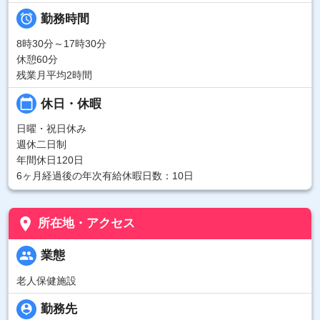

勤務時間
8時30分～17時30分
休憩60分
残業月平均2時間
calendar_today
休日・休暇
日曜・祝日休み
週休二日制
年間休日120日
6ヶ月経過後の年次有給休暇日数：10日
place
所在地・アクセス
people
業態
老人保健施設
person_pin
勤務先