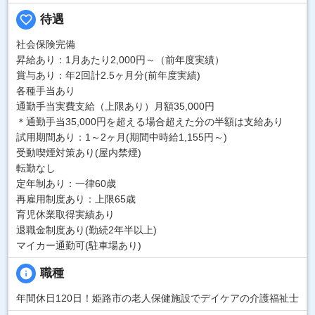
favorite_border
待遇
社会保険完備
昇給あり：1月あたり2,000円～（前年度実績）
賞与あり：年2回計2.5ヶ月分(前年度実績)
各種手当あり
通勤手当実費支給（上限あり）月額35,000円
＊通勤手当35,000円を超える場合超えた分の半額は支給あり
試用期間あり：1～2ヶ月(期間中時給1,155円～)
受動喫煙対策あり(屋内禁煙)
転勤なし
定年制あり：一律60歳
再雇用制度あり：上限65歳
育児休業取得実績あり
退職金制度あり(勤続2年半以上)
マイカー通勤可(駐車場あり)
info
職種
年間休日120日！姫路市の老人保健施設でデイケアの介護福祉士