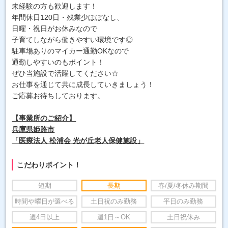
未経験の方も歓迎します！
年間休日120日・残業少ほぼなし、
日曜・祝日がお休みなので
子育てしながら働きやすい環境です◎
駐車場ありのマイカー通勤OKなので
通勤しやすいのもポイント！
ぜひ当施設で活躍してください☆
お仕事を通じて共に成長していきましょう！
ご応募お待ちしております。
【事業所のご紹介】
兵庫県姫路市
「医療法人 松浦会 光が丘老人保健施設
」
こだわりポイント！
短期
長期
春/夏/冬休み期間
時間や曜日が選べる
土日祝のみ勤務
平日のみ勤務
週4日以上
週1日～OK
土日祝休み