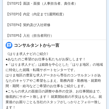
【STEP2】面談・面接（人事担当者、責任者）
【STEP3】内定（内定まで1週間程度）
【STEP4】契約及び入社研修
【STEP5】入社（担当者同行）
message
コンサルタントから一言
《はりま求人ナビのご紹介》
●あなたのご希望のお仕事を私たちがお探しします！
●「はりま求人ナビ」は姫路を中心とした「はりま地区」の地域
に特化した就職・転職サポートセンターです。
はりま地区の豊富な求人データから専任のコンサルタントがあ
なたのキャリアやご希望をふまえ、勤務内容・勤務地・就業時
間・期間・給与などご希望のお仕事をご紹介します。
●こちらの求人の面接日の調整や条件の交渉、お仕事開始まで、
徹底的にサポート致します！ 就業開始前の不安はもちろん、就
業後のお困りごとも当社のスタッフがしっかりとフォロー致し
ます！