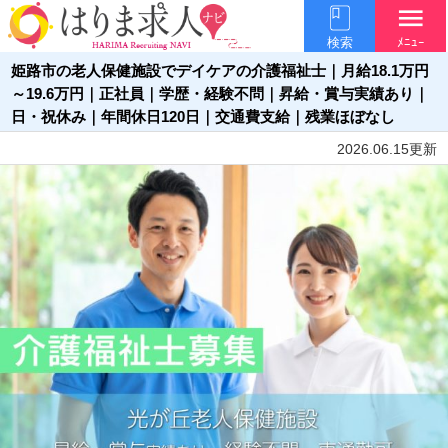
menu
検索
ﾒﾆｭｰ
姫路市の老人保健施設でデイケアの介護福祉士｜月給18.1万円
～19.6万円｜正社員｜学歴・経験不問｜昇給・賞与実績あり｜
日・祝休み｜年間休日120日｜交通費支給｜残業ほぼなし
2026.06.15更新