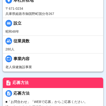
place
本社所在地
〒671-0234
兵庫県姫路市御国野町国分寺267
calendar_view_day
設立
昭和48年
people
従業員数
280人
folder_open
事業内容
老人保健施設事業
description
応募方法
description
応募方法
■「お問合わせ」「WEBで応募」からご応募ください。