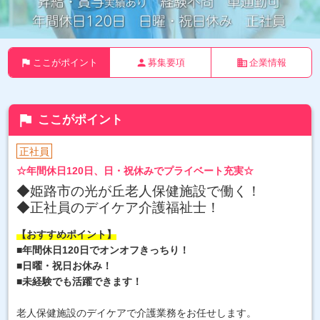
flag
person
business
ここがポイント
募集要項
企業情報
flag
ここがポイント
正社員
☆年間休日120日、日・祝休みでプライベート充実☆
◆姫路市の光が丘老人保健施設
で働く！
◆正社員のデイケア介護福祉士！
【おすすめポイント】
■年間休日120日でオンオフきっちり！
■日曜・祝日お休み
！
■未経験でも活躍できます！
老人保健施設のデイケアで介護業務をお任せします。