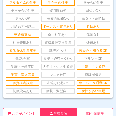
フルタイムの仕事
朝からの仕事
昼からの仕事
夕方からの仕事
短時間勤務
日払いOK
週払いOK
扶養内勤務OK
高収入・高時給
月給25万円以上
ボーナス・賞与あり
昇給あり
交通費支給
寮・社宅あり
残業なし
社員登用あり
資格取得支援制度
研修あり
産休育休制度充実
託児所あり
未経験・初心者OK
無資格OK
副業・WワークOK
ブランクOK
学歴・年齢不問
大学生・短大生歓迎
主婦・主夫歓迎
子育て両立応援
シニア歓迎
経験者優遇
有資格者歓迎
友達と応募OK
車・バイク通勤OK
制服貸与あり
服装・髪型自由
女性が多い職場
flag
person
business
ここがポイント
募集要項
企業情報