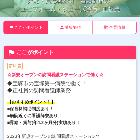
flag
person
business
ここがポイント
募集要項
企業情報
flag
ここがポイント
正社員
☆新規オープンの訪問看護ステーションで働く☆
◆宝塚市の宝塚第一病院で働く！
◆正社員の訪問看護師業務
【おすすめポイント！】
■保育料補助制度あり！
■病院近くに看護師寮あり！
■昇給・賞与(年4.2ヶ月分)実績あり！
2023年新規オープンの訪問看護ステーションで