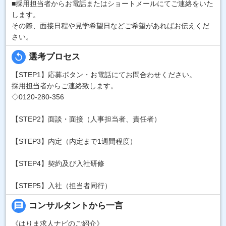
■採用担当者からお電話またはショートメールにてご連絡をいた
します。
その際、面接日程や見学希望日などご希望があればお伝えくだ
さい。
replay
選考プロセス
【STEP1】応募ボタン・お電話にてお問合わせください。
採用担当者からご連絡致します。
◇0120-280-356
【STEP2】面談・面接（人事担当者、責任者）
【STEP3】内定（内定まで1週間程度）
【STEP4】契約及び入社研修
【STEP5】入社（担当者同行）
message
コンサルタントから一言
《はりま求人ナビのご紹介》