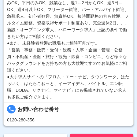
みOK、平日のみOK、残業なし、週1～2日からOK、週3日～
OK、週4日以上OK、フリーター歓迎、パートアルバイト歓迎、
急募求人、初心者歓迎、無資格OK、短時間勤務の方も歓迎、フ
ルタイム勤務、資格取得サポート制度あり、完全週休2日、、、
新設・オープニング求人、ハローワーク求人」上記の条件で働
きたい方はご相談ください。
●また、未経験者歓迎の職場もご相談可能です。
「営業・事務・販売・受付・総務・人事・企画・管理・公務
員・不動産・金融・旅行・観光・飲食・コンビニ」など様々な
バックグラウンドをお持ちの方も大歓迎ですのでお気軽にご相
談ください。
●大手求人サイトの「フロム・エー・ナビ、タウンワーク、はた
らいく、はたらこねっと、イーアイデム、バイトル、エン転
職、DODA、リクナビ、マイナビ」にも掲載されていない求人
も多数ご紹介できます。
local_phone
お問い合わせ番号
0120-280-356