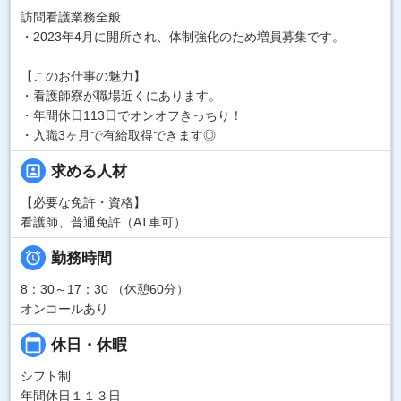
訪問看護業務全般
・2023年4月に開所され、体制強化のため増員募集です。
【このお仕事の魅力】
・看護師寮が職場近くにあります。
・年間休日113日でオンオフきっちり！
・入職3ヶ月で有給取得できます◎
portrait
求める人材
【必要な免許・資格】
看護師、普通免許（AT車可）

勤務時間
8：30～17：30 （休憩60分）
オンコールあり
calendar_today
休日・休暇
シフト制
年間休日１１３日