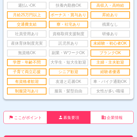
週払いOK
扶養内勤務OK
高収入・高時給
月給25万円以上
ボーナス・賞与あり
昇給あり
交通費支給
寮・社宅あり
残業なし
社員登用あり
資格取得支援制度
研修あり
産休育休制度充実
託児所あり
未経験・初心者OK
無資格OK
副業・WワークOK
ブランクOK
学歴・年齢不問
大学生・短大生歓迎
主婦・主夫歓迎
子育て両立応援
シニア歓迎
経験者優遇
有資格者歓迎
友達と応募OK
車・バイク通勤OK
制服貸与あり
服装・髪型自由
女性が多い職場
flag
person
business
ここがポイント
募集要項
企業情報