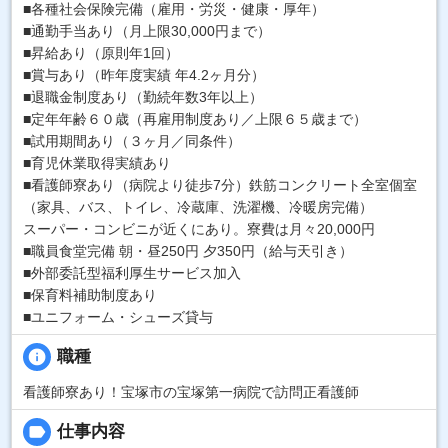
■各種社会保険完備（雇用・労災・健康・厚年）
■通勤手当あり（月上限30,000円まで）
■昇給あり（原則年1回）
■賞与あり（昨年度実績 年4.2ヶ月分）
■退職金制度あり（勤続年数3年以上）
■定年年齢６０歳（再雇用制度あり／上限６５歳まで）
■試用期間あり（３ヶ月／同条件）
■育児休業取得実績あり
■看護師寮あり（病院より徒歩7分）鉄筋コンクリート全室個室
（家具、バス、トイレ、冷蔵庫、洗濯機、冷暖房完備）
スーパー・コンビニが近くにあり。寮費は月々20,000円
■職員食堂完備 朝・昼250円 夕350円（給与天引き）
■外部委託型福利厚生サービス加入
■保育料補助制度あり
■ユニフォーム・シューズ貸与
info
職種
看護師寮あり！宝塚市の宝塚第一病院で訪問正看護師
label
仕事内容