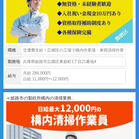
職種
交通費支給！広畑区の工場で構内作業場・車両清掃作業
勤務地
兵庫県姫路市広畑区東新町1丁目21番地4
月給 284,000円
給与
日給 11,000円〜12,000円
≪姫路市の製鉄所構内の清掃業務...