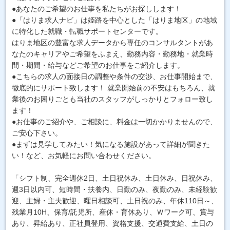
●あなたのご希望のお仕事を私たちがお探しします！
●「はりま求人ナビ」は姫路を中心とした「はりま地区」の地域
に特化した就職・転職サポートセンターです。
はりま地区の豊富な求人データから専任のコンサルタントがあ
なたのキャリアやご希望をふまえ、勤務内容・勤務地・就業時
間・期間・給与などご希望のお仕事をご紹介します。
●こちらの求人の面接日の調整や条件の交渉、お仕事開始まで、
徹底的にサポート致します！ 就業開始前の不安はもちろん、就
業後のお困りごとも当社のスタッフがしっかりとフォロー致し
ます！
●お仕事のご紹介や、ご相談に、料金は一切かかりませんので、
ご安心下さい。
●まずは見学してみたい！気になる施設があって詳細が聞きた
い！など、お気軽にお問い合わせください。
「シフト制、完全週休2日、土日祝休み、土日休み、日祝休み、
週3日以内可、短時間・扶養内、日勤のみ、夜勤のみ、未経験歓
迎、主婦・主夫歓迎、曜日相談可、土日祝のみ、年休110日～、
残業月10H、保育/託児所、産休・育休あり、Ｗワーク可、賞与
あり、昇給あり、正社員登用、資格支援、交通費支給、土日の