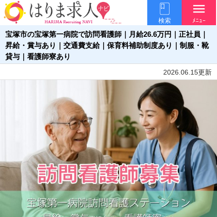
menu
検索
ﾒﾆｭｰ
宝塚市の宝塚第一病院で訪問看護師｜月給26.6万円｜正社員｜
昇給・賞与あり｜交通費支給｜保育料補助制度あり｜制服・靴
貸与｜看護師寮あり
2026.06.15更新