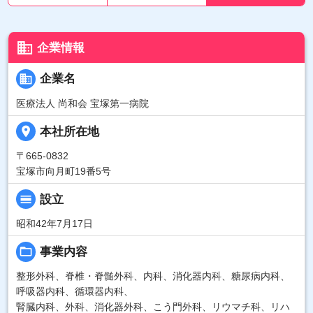
business
企業情報
business
企業名
医療法人 尚和会 宝塚第一病院
place
本社所在地
〒665-0832
宝塚市向月町19番5号
calendar_view_day
設立
昭和42年7月17日
folder_open
事業内容
整形外科、脊椎・脊髄外科、内科、消化器内科、糖尿病内科、
呼吸器内科、循環器内科、
腎臓内科、外科、消化器外科、こう門外科、リウマチ科、リハ