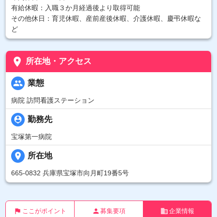
有給休暇：入職３か月経過後より取得可能
その他休日：育児休暇、産前産後休暇、介護休暇、慶弔休暇な
ど
place
所在地・アクセス
people
業態
病院 訪問看護ステーション
person_pin
勤務先
宝塚第一病院
place
所在地
665-0832 兵庫県宝塚市向月町19番5号
flag
person
business
ここがポイント
募集要項
企業情報