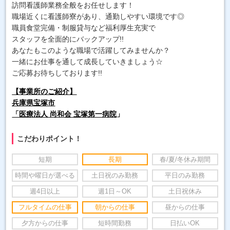
訪問看護師業務全般をお任せします！
職場近くに看護師寮があり、通勤しやすい環境です◎
職員食堂完備・制服貸与など福利厚生充実で
スタッフを全面的にバックアップ!!
あなたもこのような職場で活躍してみませんか？
一緒にお仕事を通して成長していきましょう☆
ご応募お待ちしております!!
【事業所のご紹介】
兵庫県宝塚市
「医療法人 尚和会 宝塚第一病院
」
こだわりポイント！
短期
長期
春/夏/冬休み期間
時間や曜日が選べる
土日祝のみ勤務
平日のみ勤務
週4日以上
週1日～OK
土日祝休み
フルタイムの仕事
朝からの仕事
昼からの仕事
夕方からの仕事
短時間勤務
日払いOK