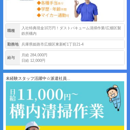
入社特典現金10万円！ダストバキューム清掃作業/広畑区製
職種
鉄所構内
勤務地
兵庫県姫路市広畑区東新町1丁目21-4
月給 284,000円
給与
日給 12,000円
未経験スタッフ活躍中☆派遣社員...