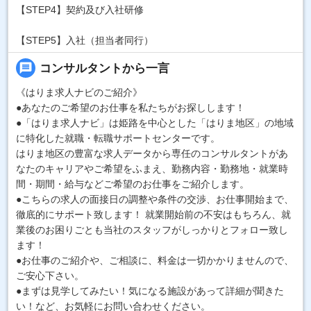
【STEP4】契約及び入社研修
【STEP5】入社（担当者同行）
message
コンサルタントから一言
《はりま求人ナビのご紹介》
●あなたのご希望のお仕事を私たちがお探しします！
●「はりま求人ナビ」は姫路を中心とした「はりま地区」の地域
に特化した就職・転職サポートセンターです。
はりま地区の豊富な求人データから専任のコンサルタントがあ
なたのキャリアやご希望をふまえ、勤務内容・勤務地・就業時
間・期間・給与などご希望のお仕事をご紹介します。
●こちらの求人の面接日の調整や条件の交渉、お仕事開始まで、
徹底的にサポート致します！ 就業開始前の不安はもちろん、就
業後のお困りごとも当社のスタッフがしっかりとフォロー致し
ます！
●お仕事のご紹介や、ご相談に、料金は一切かかりませんので、
ご安心下さい。
●まずは見学してみたい！気になる施設があって詳細が聞きた
い！など、お気軽にお問い合わせください。