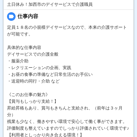
土日休み！加西市のデイサービスで介護職員
label
仕事内容
定員１８名の小規模デイサービスなので、本来の介護サポート
が可能です。
具体的な仕事内容
デイサービスでの介護全般
・服薬介助
・レクリエーションの企画、実践
・お昼の食事の準備など日常生活のお手伝い
・送迎時の同行・介助 など
《このお仕事の魅力》
【賞与もしっかり支給！】
昇給昇格もあり、賞与もきちんと支給され、（前年は３ヶ月
分）
残業も少なく、働きやすい環境で安心して働く事ができます。
評価制度も整えていますのでしっかり評価されていく環境です♪
【利用者としっかり向き合える環境！】