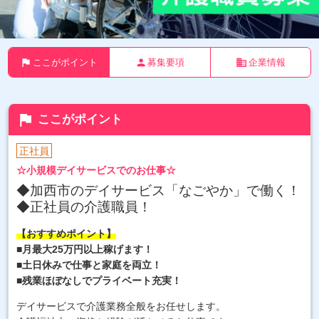
flag
person
business
ここがポイント
募集要項
企業情報
flag
ここがポイント
正社員
☆小規模デイサービスでのお仕事☆
◆加西市のデイサービス「なごやか」
で働く！
◆正社員の介護職員！
【おすすめポイント】
■月最大25万円以上稼げます！
■土日休みで仕事と家庭を両立
！
■残業ほぼなしでプライベート充実！
デイサービスで介護業務全般をお任せします。