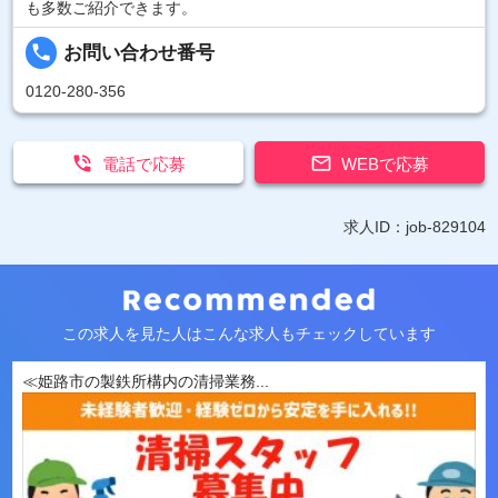
も多数ご紹介できます。
local_phone
お問い合わせ番号
0120-280-356


電話で応募
WEBで応募
求人ID：job-829104
この求人を見た人はこんな求人もチェックしています
≪姫路市の製鉄所構内の清掃業務...