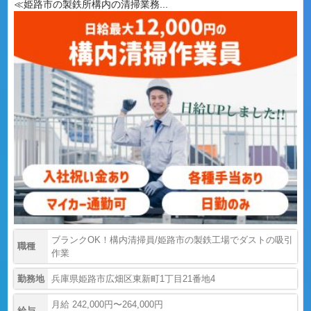
≪姫路市の製鉄所構内の清掃業務...
ブランクOK！構内清掃員/姫路市の製鉄工場でダストの吸引
職種
作業
勤務地
兵庫県姫路市広畑区東新町1丁目21番地4
月給 242,000円〜264,000円
給与