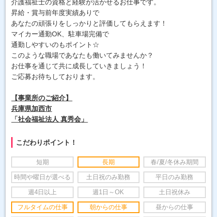
介護福祉士の資格と経験が活かせるお仕事です。
昇給・賞与前年度実績ありで
あなたの頑張りをしっかりと評価してもらえます！
マイカー通勤OK、駐車場完備で
通勤しやすいのもポイント☆
このような職場であなたも働いてみませんか？
お仕事を通じて共に成長していきましょう！
ご応募お待ちしております。
【事業所のご紹介】
兵庫県加西市
「社会福祉法人 真秀会
」
こだわりポイント！
短期
長期
春/夏/冬休み期間
時間や曜日が選べる
土日祝のみ勤務
平日のみ勤務
週4日以上
週1日～OK
土日祝休み
フルタイムの仕事
朝からの仕事
昼からの仕事