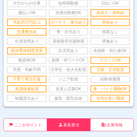
夕方からの仕事
短時間勤務
日払いOK
週払いOK
扶養内勤務OK
高収入・高時給
月給25万円以上
ボーナス・賞与あり
昇給あり
交通費支給
寮・社宅あり
残業なし
社員登用あり
資格取得支援制度
研修あり
産休育休制度充実
託児所あり
未経験・初心者OK
無資格OK
副業・WワークOK
ブランクOK
学歴・年齢不問
大学生・短大生歓迎
主婦・主夫歓迎
子育て両立応援
シニア歓迎
経験者優遇
有資格者歓迎
友達と応募OK
車・バイク通勤OK
制服貸与あり
服装・髪型自由
女性が多い職場
flag
person
business
ここがポイント
募集要項
企業情報