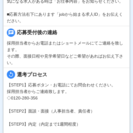
気になる求人がある時は「お仕事内容」をお知らせください。
■応募方法右下にあります「jobから始まる求人ID」をお伝えく
ださい。
chat
応募受付後の連絡
採用担当者からお電話またはショートメールにてご連絡を致し
ます。
その際、面接日程や見学希望日などご希望があればお伝え下さ
い。
replay
選考プロセス
【STEP1】応募ボタン・お電話にてお問合わせください。
採用担当者からご連絡致します。
◇0120-280-356
【STEP2】面談・面接（人事担当者、責任者）
【STEP3】内定（内定まで1週間程度）