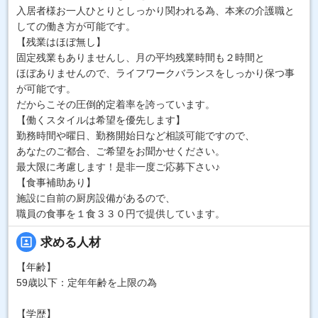
入居者様お一人ひとりとしっかり関われる為、本来の介護職と
しての働き方が可能です。
【残業はほぼ無し】
固定残業もありませんし、月の平均残業時間も２時間と
ほぼありませんので、ライフワークバランスをしっかり保つ事
が可能です。
だからこその圧倒的定着率を誇っています。
【働くスタイルは希望を優先します】
勤務時間や曜日、勤務開始日など相談可能ですので、
あなたのご都合、ご希望をお聞かせください。
最大限に考慮します！是非一度ご応募下さい♪
【食事補助あり】
施設に自前の厨房設備があるので、
職員の食事を１食３３０円で提供しています。
portrait
求める人材
【年齢】
59歳以下：定年年齢を上限の為
【学歴】