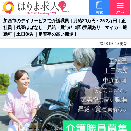
menu
検索
ﾒﾆｭｰ
加西市のデイサービスで介護職員｜月給20万円～25.2万円｜正
社員｜残業ほぼなし｜昇給・賞与(年2回)実績あり｜マイカー通
勤可｜土日休み｜定着率の高い職場！
2026.06.15更新