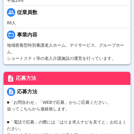
平成15年
people
従業員数
88人
folder_open
事業内容
地域密着型特別養護老人ホーム、デイサービス、グループホー
ム、
ショートスティ等の老人介護施設の運営を行っています。
description
応募方法
description
応募方法
■「お問合わせ」「WEBで応募」からご応募ください。
追ってこちらから連絡致します。
■「電話で応募」の際には「はりま求人ナビを見てと」お伝えく
ださい。