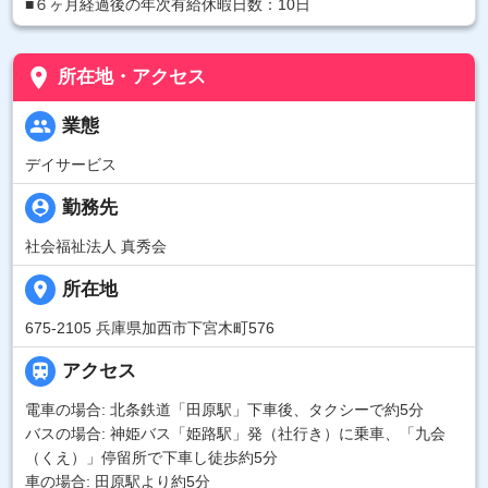
■６ヶ月経過後の年次有給休暇日数：10日
place
所在地・アクセス
people
業態
デイサービス
person_pin
勤務先
社会福祉法人 真秀会
place
所在地
675-2105 兵庫県加西市下宮木町576

アクセス
電車の場合: 北条鉄道「田原駅」下車後、タクシーで約5分
バスの場合: 神姫バス「姫路駅」発（社行き）に乗車、「九会
（くえ）」停留所で下車し徒歩約5分
車の場合: 田原駅より約5分