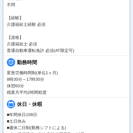
不問
【経験】
介護福祉士経験 必須
【資格】
介護福祉士 必須
普通自動車運転免許 必須(AT限定可)

勤務時間
変形労働時間制(単位1ヶ月)
8時30分～17時30分
休憩60分
残業月平均2時間程度
calendar_today
休日・休暇
■年間休日108日
■土日休み
■週休二日制(勤務シフトによる)