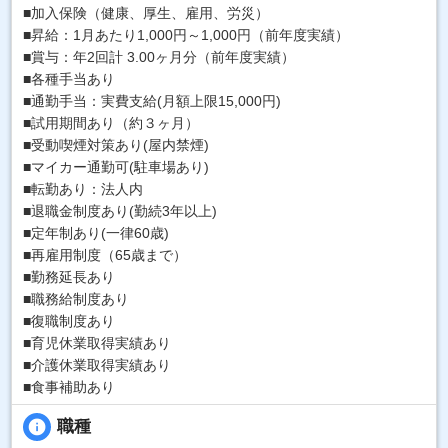
■加入保険（健康、厚生、雇用、労災）
■昇給：1月あたり1,000円～1,000円（前年度実績）
■賞与：年2回計 3.00ヶ月分（前年度実績）
■各種手当あり
■通勤手当：実費支給(月額上限15,000円)
■試用期間あり（約３ヶ月）
■受動喫煙対策あり(屋内禁煙)
■マイカー通勤可(駐車場あり)
■転勤あり：法人内
■退職金制度あり(勤続3年以上)
■定年制あり(一律60歳)
■再雇用制度（65歳まで）
■勤務延長あり
■職務給制度あり
■復職制度あり
■育児休業取得実績あり
■介護休業取得実績あり
■食事補助あり
info
職種