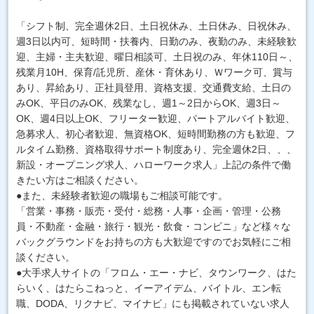
「シフト制、完全週休2日、土日祝休み、土日休み、日祝休み、
週3日以内可、短時間・扶養内、日勤のみ、夜勤のみ、未経験歓
迎、主婦・主夫歓迎、曜日相談可、土日祝のみ、年休110日～、
残業月10H、保育/託児所、産休・育休あり、Ｗワーク可、賞与
あり、昇給あり、正社員登用、資格支援、交通費支給、土日の
みOK、平日のみOK、残業なし、週1～2日からOK、週3日～
OK、週4日以上OK、フリーター歓迎、パートアルバイト歓迎、
急募求人、初心者歓迎、無資格OK、短時間勤務の方も歓迎、フ
ルタイム勤務、資格取得サポート制度あり、完全週休2日、、、
新設・オープニング求人、ハローワーク求人」上記の条件で働
きたい方はご相談ください。
●また、未経験者歓迎の職場もご相談可能です。
「営業・事務・販売・受付・総務・人事・企画・管理・公務
員・不動産・金融・旅行・観光・飲食・コンビニ」など様々な
バックグラウンドをお持ちの方も大歓迎ですのでお気軽にご相
談ください。
●大手求人サイトの「フロム・エー・ナビ、タウンワーク、はた
らいく、はたらこねっと、イーアイデム、バイトル、エン転
職、DODA、リクナビ、マイナビ」にも掲載されていない求人