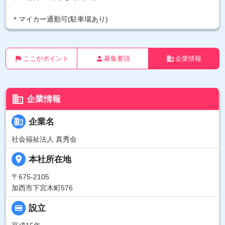
＊マイカー通勤可(駐車場あり)
flag
person
business
ここがポイント
募集要項
企業情報
business
企業情報
business
企業名
社会福祉法人 真秀会
place
本社所在地
〒675-2105
加西市下宮木町576
calendar_view_day
設立