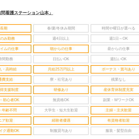
訪問看護ステーション山本」
長期
春/夏/冬休み期間
時間や曜日が選べる
のみ勤務
週4日以上
週1日～OK
イムの仕事
朝からの仕事
昼からの仕事
時間勤務
日払いOK
週払いOK
入・高時給
月給25万円以上
ボーナス・賞与あり
通費支給
寮・社宅あり
残業なし
得支援制度
研修あり
産休育休制度充実
・初心者OK
無資格OK
副業・WワークOK
・年齢不問
大学生・短大生歓迎
主婦・主夫歓迎
ニア歓迎
経験者優遇
有資格者歓迎
イク通勤OK
制服貸与あり
服装・髪型自由