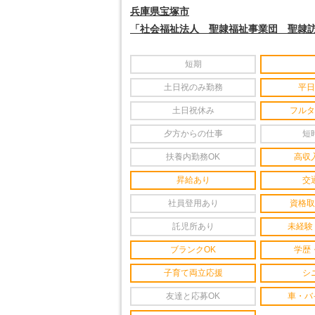
兵庫県宝塚市
「社会福祉法人 聖隷福祉事業団 聖隷
短期
土日祝のみ勤務
平日
土日祝休み
フルタ
夕方からの仕事
短
扶養内勤務OK
高収
昇給あり
交
社員登用あり
資格取
託児所あり
未経験
ブランクOK
学歴
子育て両立応援
シ
友達と応募OK
車・バ