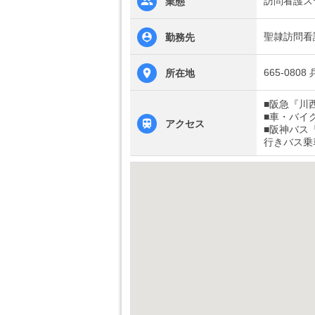
訪問看護ス
業態
聖隷訪問看
勤務先
665-080
所在地
■阪急『川
■車・バイ
アクセス
■阪神バス
行きバス乗