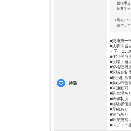
・住宅手当（
・扶養手当（
＜賞与につ
・賞与：年3
■交通費一部
■扶養手当あり
＜子：13,0
■住宅手当あ
■役職手当
■資格取得
■退職金制
■財形貯蓄
■自己申告
待遇
■車通勤可
■駐車場あ
■研修制度
■経験者優
■昇給あり
■賞与あり
■医療費補
■レジャー