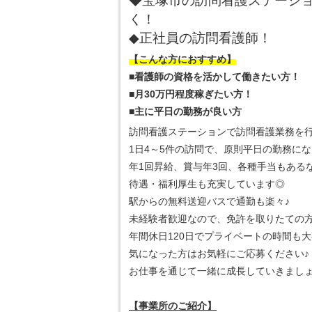
◆宝塚市の訪問看護ステーシ
く！
◆正社員の訪問看護師！
【こんな方におすすめ】
■看護師の資格を活かして働きたい方！
■月30万円程度稼ぎたい方！
■主に平日の勤務が良い方
訪問看護ステーションで訪問看護業務を
1日4～5件の訪問で、原則平日の勤務に
年1回昇給、賞与年3回、各種手当もある
待遇・福利厚生も充実しています◎
駅からの無料送迎バスで通勤も楽々♪
未経験者歓迎なので、免許を取りたての
年間休日120日でプライベートの時間も大
気になった方はお気軽にご応募ください♪
お仕事を通じて一緒に成長していきまし
【事業所のご紹介】