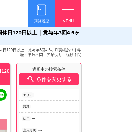
閲覧履歴
MENU
日120日以上｜賞与年3回4.6ヶ
日120日以上｜賞与年3回4.6ヶ月実績あり｜学
歴・年齢不問｜昇給あり｜経験不問
選択中の検索条件
120

条件を変更する
---
エリア
---
職種
---
給与
---
雇用形態