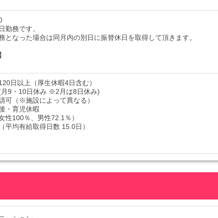
0
日勤務です。
務となった場合は同月内の別日に振替休日を取得して頂きます。
】
120日以上（厚生休暇4日含む）
月9・10日休み ※2月は8日休み)
請可（※施設によって異なる）
後・育児休暇
性100％、男性72.1％）
（平均有給取得日数 15.0日）