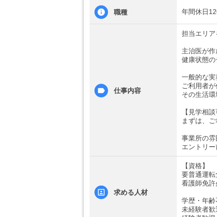
年間休日1
職種
担当エリア
主治医が作
健康状態の
一般的な実
ご利用者が
仕事内容
その生活環
【見学相談
まずは、ご
事業所の雰
エントリー
【資格】
要普通運転
看護師免許
求める人材
学歴・年齢
未経験者歓