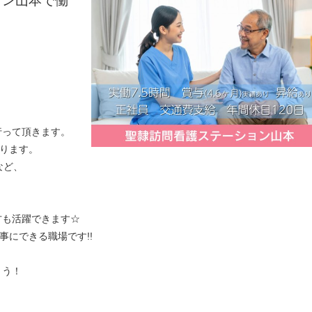
ョン山本で働
行って頂きます。
なります。
など、
方も活躍できます☆
事にできる職場です!!
ょう！