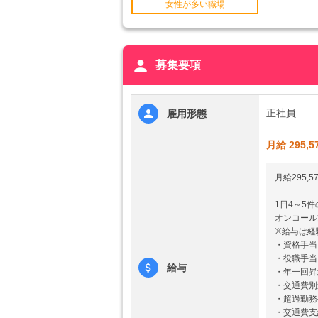
女性が多い職場
person
募集要項
正社員
雇用形態
月給 295,5
月給295,5
1日4～5
オンコール
※給与は経
・資格手当
・役職手当
給与
・年一回昇
・交通費別
・超過勤務
・交通費支給