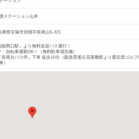
テーション
護ステーション山本
8 兵庫県宝塚市切畑字長尾山5-321
西能勢口駅』より無料送迎バス運行！
ク・自転車通勤OK！（無料駐車場完備）
『長尾台バス停』下車 徒歩10分（阪急雲雀丘花屋敷駅より愛宕原ゴルフ
車）