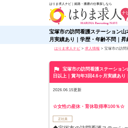
はりま求人ナビ｜姫路・播磨の仕事探しなら
宝塚市の訪問看護ステーション山本で
月実績あり｜学歴・年齢不問｜昇
はりま求人ナビ
>
求人情報
>
宝塚市の訪問看
flag
宝塚市の訪問看護ステーション山
日以上｜賞与年3回4.6ヶ月実績あ
2026.06.15更新
☆女性の産休・育休取得率100％☆
正社員