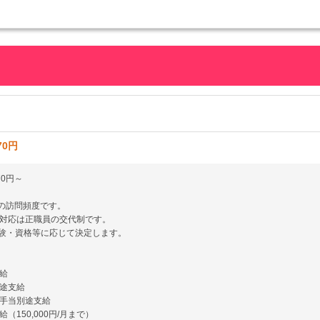
70円
70円～
件の訪問頻度です。
対応は正職員の交代制です。
験・資格等に応じて決定します。
給
途支給
手当別途支給
（150,000円/月まで）