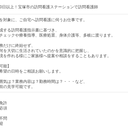
20日以上！宝塚市の訪問看護ステーションで訪問看護師
を対象に、ご自宅へ訪問看護に伺うお仕事です。
成する訪問看護指示書に基づき、
チェックや療養指導、医療処置、身体介護等、多岐に渡ります。
務だけに終始せず、
何を大切に生活されていたのかを意識的に把握し、
境を作れる様にご家族様へ提案や相談をすることもあります。
可能】
希望の日時をご相談お願いします。
囲気は？業務内容は？勤務時間は？・・・など、
前の見学可能です。
免許
必須
不問
迎