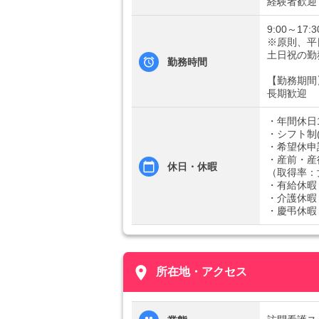
経験者歓迎
9:00～17:3
※原則、平
土日祝の勤
勤務時間
【勤務期間
長期歓迎
・年間休日
・シフト制(
・希望休申
・産前・産
休日・休暇
（取得率：女
・有給休暇
・介護休暇
・慶弔休暇
place
所在地・アクセス