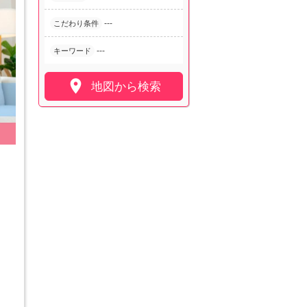
---
こだわり条件
---
キーワード

地図から検索