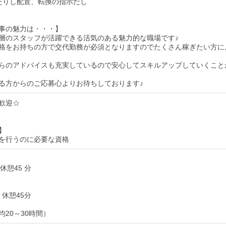
たりし配置、転換の指示だし
事の魅力は・・・】
層のスタッフが活躍できる活気のある魅力的な職場です♪
格をお持ちの方で交代勤務が必須となりますのでたくさん稼ぎたい方に
らのアドバイスも充実しているので安心してスキルアップしていくこと
る方からのご応募心よりお待ちしております♪
歓迎☆
】
を行うのに必要な資格
5 休憩45 分
45 休憩45分
均20～30時間）