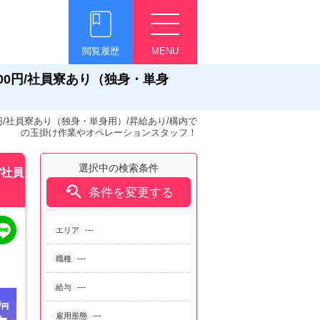
閲覧履歴
MENU
00円/社員寮あり（独身・単身
/社員寮あり（独身・単身用）/昇給あり/構内で
の玉掛け作業やオペレーションスタッフ！
選択中の検索条件
/社員

条件を変更する
---
エリア
---
職種
---
給与
---
雇用形態