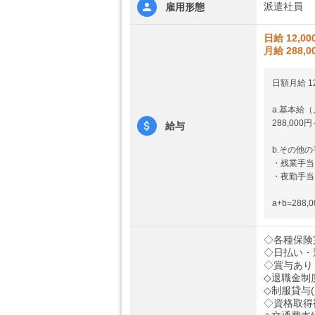
派遣社員
雇用形態
日給 12,00
月給 288,0
日額月給 12
a.基本給（
288,000
給与
b.その他
・残業手当
・夜勤手当
a+b=288,
◇各種保険
◇日払い・
◇賞与あり
◇退職金制
◇制服貸与(
◇資格取得