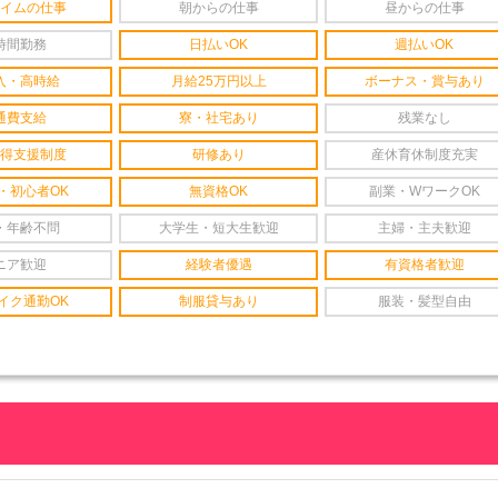
イムの仕事
朝からの仕事
昼からの仕事
時間勤務
日払いOK
週払いOK
入・高時給
月給25万円以上
ボーナス・賞与あり
通費支給
寮・社宅あり
残業なし
得支援制度
研修あり
産休育休制度充実
・初心者OK
無資格OK
副業・WワークOK
・年齢不問
大学生・短大生歓迎
主婦・主夫歓迎
ニア歓迎
経験者優遇
有資格者歓迎
イク通勤OK
制服貸与あり
服装・髪型自由