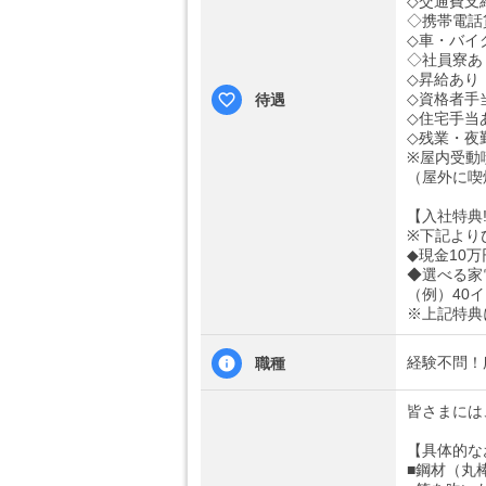
◇交通費支
◇携帯電話
◇車・バイ
◇社員寮あ
◇昇給あり
◇資格者手
待遇
◇住宅手当
◇残業・夜
※屋内受動
（屋外に喫
【入社特典!
※下記より
◆現金10万
◆選べる家
（例）40
※上記特典
経験不問！
職種
皆さまには
【具体的な
■鋼材（丸