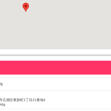
翔
1
市広畑区東新町1丁目21番地4
ldg