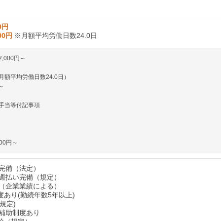
0円
00円
※月額平均労働日数24.0日
,000円～
月額平均労働日数24.0日）
円～
の手当等付記事項
000円～
完備（法定）
週払い完備（規定）
（企業業績による）
度あり(勤続年数5年以上)
規定)
補助制度あり