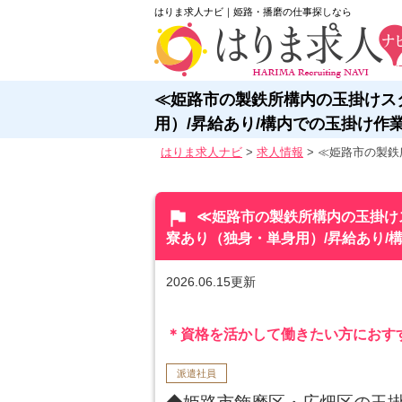
はりま求人ナビ｜姫路・播磨の仕事探しなら
≪姫路市の製鉄所構内の玉掛けスタ
用）/昇給あり/構内での玉掛け作
はりま求人ナビ
>
求人情報
>
≪姫路市の製鉄
flag
≪姫路市の製鉄所構内の玉掛けス
寮あり（独身・単身用）/昇給あり/
2026.06.15更新
＊資格を活かして働きたい方におす
派遣社員