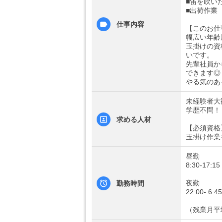
■笛を吹い
■出荷作業
仕事内容
【このお仕
幅広い年齢
玉掛けの資
いです。
先輩社員か
できます◎
やる気のあ
未経験者大
学歴不問！
求める人材
【必須資格
玉掛け作業
昼勤
8:30-17:1
夜勤
勤務時間
22:00- 6:
（残業月平