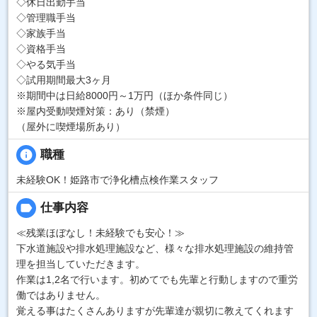
◇休日出勤手当
◇管理職手当
◇家族手当
◇資格手当
◇やる気手当
◇試用期間最大3ヶ月
※期間中は日給8000円～1万円（ほか条件同じ）
※屋内受動喫煙対策：あり（禁煙）
（屋外に喫煙場所あり）
info
職種
未経験OK！姫路市で浄化槽点検作業スタッフ
label
仕事内容
≪残業ほぼなし！未経験でも安心！≫
下水道施設や排水処理施設など、様々な排水処理施設の維持管
理を担当していただきます。
作業は1,2名で行います。初めてでも先輩と行動しますので重労
働ではありません。
覚える事はたくさんありますが先輩達が親切に教えてくれます