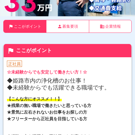
flag
person
business
ここがポイント
募集要項
企業情報
flag
ここがポイント
正社員
☆未経験からでも安定して働きたい方！☆
◆姫路市内の浄化槽のお仕事！
◆未経験からでも活躍できる職場です。
【こんな方にオススメ！！】
★残業の無い職場で働きたいと思っている方
★景気に左右されないお仕事をお探しの方
★フリーターから正社員を目指している方