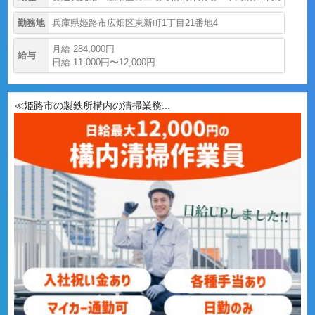
勤務地
兵庫県姫路市広畑区東新町1丁目21番地4
月給 284,000円
給与
日給 11,000円〜12,000円
≪姫路市の製鉄所構内の清掃業務...