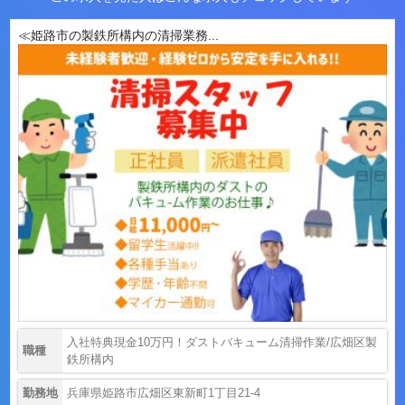
≪姫路市の製鉄所構内の清掃業務...
入社特典現金10万円！ダストバキューム清掃作業/広畑区製
職種
鉄所構内
勤務地
兵庫県姫路市広畑区東新町1丁目21-4