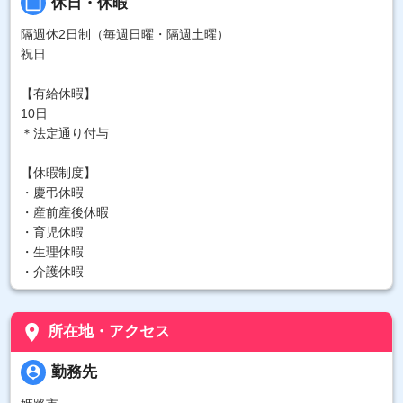
calendar_today
休日・休暇
隔週休2日制（毎週日曜・隔週土曜）
祝日
【有給休暇】
10日
＊法定通り付与
【休暇制度】
・慶弔休暇
・産前産後休暇
・育児休暇
・生理休暇
・介護休暇
place
所在地・アクセス
person_pin
勤務先