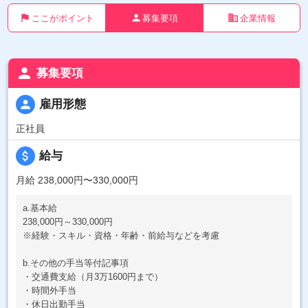
flag
person
business
ここがポイント
募集要項
企業情報
person
募集要項
person
雇用形態
正社員
attach_money
給与
月給 238,000円〜330,000円
a.基本給
238,000円～330,000円
※経験・スキル・資格・年齢・前給与などを考慮
b.その他の手当等付記事項
・交通費支給（月3万1600円まで）
・時間外手当
・休日出勤手当