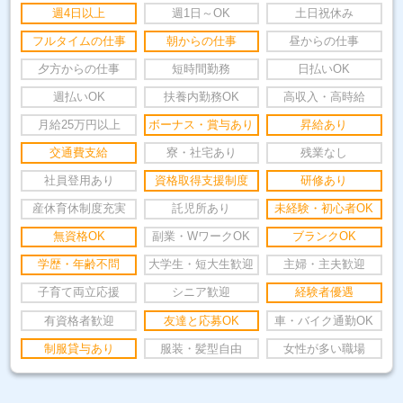
週4日以上
週1日～OK
土日祝休み
フルタイムの仕事
朝からの仕事
昼からの仕事
夕方からの仕事
短時間勤務
日払いOK
週払いOK
扶養内勤務OK
高収入・高時給
月給25万円以上
ボーナス・賞与あり
昇給あり
交通費支給
寮・社宅あり
残業なし
社員登用あり
資格取得支援制度
研修あり
産休育休制度充実
託児所あり
未経験・初心者OK
無資格OK
副業・WワークOK
ブランクOK
学歴・年齢不問
大学生・短大生歓迎
主婦・主夫歓迎
子育て両立応援
シニア歓迎
経験者優遇
有資格者歓迎
友達と応募OK
車・バイク通勤OK
制服貸与あり
服装・髪型自由
女性が多い職場