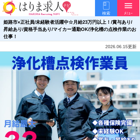
menu
検索
ﾒﾆｭｰ
姫路市×正社員/未経験者活躍中☆月給23万円以上！/賞与あり/
昇給あり/資格手当あり/マイカー通勤OK/浄化槽の点検作業のお
仕事！
2026.06.15更新