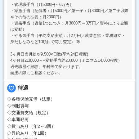
・管理職手当（月5000円～6万円）
・家族手当（配偶者：月5000円／第一子：月3000円／第二子以降
やその他の扶養：月2000円）
・資格手当（資格1つにつき：月3000円～3万円／資格により金額
は変動）
・やる気手当（平均支給実績：月2万円／就業意欲・業務組立・
身だしなみなど10項目で毎月査定） 等
3ヶ月日当月給＠9,500×日数(平均24日程度)
4か月目218,000～+変動手当約20,000（ミニマム14,000程度）
過去職歴や経験、年齢等で変わります。
面接の際にご相談ください。
favorite_border
待遇
◇各種保険完備（法定）
◇制服貸与
◇交通費支給（規定）
◇車通勤可
◇賞与あり（年2～3回）
◇昇給あり（年1回）