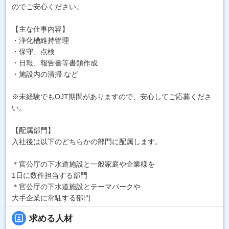
のでご安心ください。
【主な仕事内容】
・浄化槽維持管理
・保守、点検
・日報、報告書等書類作成
・施設内の清掃 など
※未経験でもOJT期間がありますので、安心してご応募くださ
い。
【配属部門】
入社後は以下のどちらかの部門に配属します。
＊官公庁の下水道施設と一般家庭や企業様を
1日に数件担当する部門
＊官公庁の下水道施設とテーマパークや
大手企業に常駐する部門
portrait
求める人材