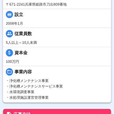
〒671-2241兵庫県姫路市刀出809番地
calendar_view_day
設立
2008年1月
people
従業員数
5人以上～10人未満
attach_money
資本金
100万円
folder_open
事業内容
・浄化槽メンテナンス事業
・浄化槽メンテナンスサービス事業
・水環境調査事業
・水処理施設運営管理事業