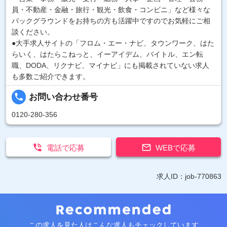
員・不動産・金融・旅行・観光・飲食・コンビニ」など様々な
バックグラウンドをお持ちの方も活躍中ですのでお気軽にご相
談ください。
●大手求人サイトの「フロム・エー・ナビ、タウンワーク、はた
らいく、はたらこねっと、イーアイデム、バイトル、エン転
職、DODA、リクナビ、マイナビ」にも掲載されていない求人
も多数ご紹介できます。
local_phone
お問い合わせ番号
0120-280-356


電話で応募
WEBで応募
求人ID：job-770863
この求人を見た人はこんな求人もチェックしています