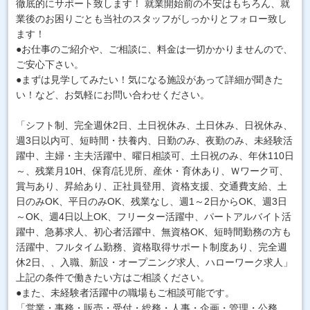
徹底的にサポート致します！ 就業開始前の不安はもちろん、就
業後のお困りごとも当社のスタッフがしっかりとフォロー致し
ます！
●お仕事のご紹介や、ご相談に、料金は一切かかりませんので、
ご安心下さい。
●まずは見学してみたい！気になる施設があって詳細が聞きた
い！など、お気軽にお問い合わせください。
「シフト制、完全週休2日、土日祝休み、土日休み、日祝休み、
週3日以内可、短時間・扶養内、日勤のみ、夜勤のみ、未経験活
躍中、主婦・主夫活躍中、曜日相談可、土日祝のみ、年休110日
～、残業月10H、保育/託児所、産休・育休あり、Ｗワーク可、
賞与あり、昇給あり、正社員登用、資格支援、交通費支給、土
日のみOK、平日のみOK、残業なし、週1～2日からOK、週3日
～OK、週4日以上OK、フリーター活躍中、パートアルバイト活
躍中、急募求人、初心者活躍中、無資格OK、短時間勤務の方も
活躍中、フルタイム勤務、資格取得サポート制度あり、完全週
休2日、、入職、新設・オープニング求人、ハローワーク求人」
上記の条件で働きたい方はご相談ください。
●また、未経験者活躍中の職場もご相談可能です。
「営業・事務・販売・受付・総務・人事・企画・管理・公務