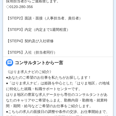
採用担当者からご連絡致します。
◇0120-280-356
【STEP2】面談・面接（人事担当者、責任者）
【STEP3】内定（内定まで1週間程度）
【STEP4】契約及び入社研修
【STEP5】入社（担当者同行）
message
コンサルタントから一言
《はりま求人ナビのご紹介》
●あなたのご希望のお仕事を私たちがお探しします！
●「はりま求人ナビ」は姫路を中心とした「はりま地区」の地域
に特化した就職・転職サポートセンターです。
はりま地区の豊富な求人データから専任のコンサルタントがあ
なたのキャリアやご希望をふまえ、勤務内容・勤務地・就業時
間・期間・給与などご希望のお仕事をご紹介します。
●こちらの求人の面接日の調整や条件の交渉、お仕事開始まで、