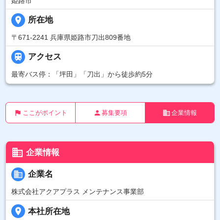
姫路市
place
所在地
〒671-2241 兵庫県姫路市刀出809番地

アクセス
最寄バス停：「坪田」「刀出」から徒歩約5分
flag
person
business
ここがポイント
募集要項
企業情報
business
企業情報
business
企業名
株式会社アクアプラス メンテナンス事業部
place
本社所在地