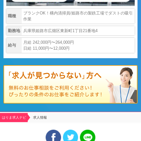
ブランクOK！構内清掃員/姫路市の製鉄工場でダストの吸引
職種
作業
勤務地
兵庫県姫路市広畑区東新町1丁目21番地4
月給 242,000円〜264,000円
給与
日給 11,000円〜12,000円
はりま求人ナビ
求人情報