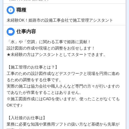
info
職種
未経験OK！姫路市の設備工事会社で施工管理アシスタント
label
仕事内容
「水」や「空調」に関わる工事で姫路に貢献！
設計図面の作成や現場との調整をお任せします！
★未経験の方はアシスタントとしてスタートできます。
【施工管理のお仕事とは？】
工事のための設計図作成などデスクワークと現場を円滑に進め
るための調整をする仕事です。
実際の施工は協力会社や職人さんなど専門の方々が行いますの
であなたが作業をすることはありません。
※施工図面作成にはCADを使いますが、使ったことがなくても
OKです♪
【入社後のお仕事は】
業務に必要な知識や業務用ソフトの扱い方など基礎から先輩が