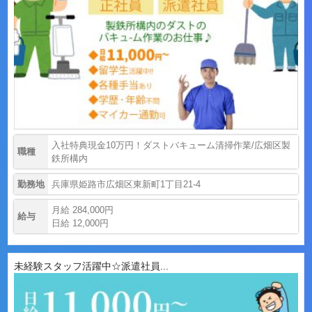
入社特典現金10万円！ダストバキューム清掃作業/広畑区製
職種
鉄所構内
勤務地
兵庫県姫路市広畑区東新町1丁目21-4
月給 284,000円
給与
日給 12,000円
未経験スタッフ活躍中☆派遣社員...