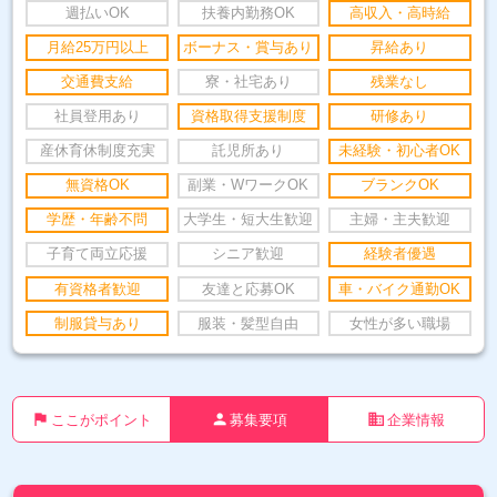
週払いOK
扶養内勤務OK
高収入・高時給
月給25万円以上
ボーナス・賞与あり
昇給あり
交通費支給
寮・社宅あり
残業なし
社員登用あり
資格取得支援制度
研修あり
産休育休制度充実
託児所あり
未経験・初心者OK
無資格OK
副業・WワークOK
ブランクOK
学歴・年齢不問
大学生・短大生歓迎
主婦・主夫歓迎
子育て両立応援
シニア歓迎
経験者優遇
有資格者歓迎
友達と応募OK
車・バイク通勤OK
制服貸与あり
服装・髪型自由
女性が多い職場
flag
person
business
ここがポイント
募集要項
企業情報