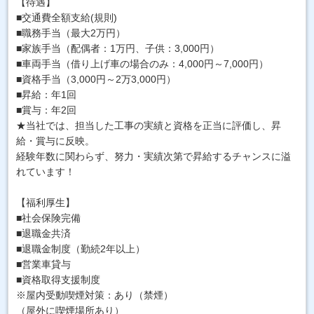
【待遇】
■交通費全額支給(規則)
■職務手当（最大2万円）
■家族手当（配偶者：1万円、子供：3,000円）
■車両手当（借り上げ車の場合のみ：4,000円～7,000円）
■資格手当（3,000円～2万3,000円）
■昇給：年1回
■賞与：年2回
★当社では、担当した工事の実績と資格を正当に評価し、昇
給・賞与に反映。
経験年数に関わらず、努力・実績次第で昇給するチャンスに溢
れています！
【福利厚生】
■社会保険完備
■退職金共済
■退職金制度（勤続2年以上）
■営業車貸与
■資格取得支援制度
※屋内受動喫煙対策：あり（禁煙）
（屋外に喫煙場所あり）