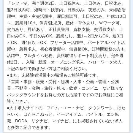
「シフト制、完全週休2日、土日祝休み、土日休み、日祝休み、
週3日以内可、短時間・扶養内、日勤のみ、夜勤のみ、未経験活
躍中、主婦・主夫活躍中、曜日相談可、土日祝のみ、年休110日
～、残業月10H、保育/託児所、産休・育休あり、Ｗワーク可、
賞与あり、昇給あり、正社員登用、資格支援、交通費支給、土
日のみOK、平日のみOK、残業なし、週1～2日からOK、週3日
～OK、週4日以上OK、フリーター活躍中、パートアルバイト活
躍中、急募求人、初心者活躍中、無資格OK、短時間勤務の方も
活躍中、フルタイム勤務、資格取得サポート制度あり、完全週
休2日、、入職、新設・オープニング求人、ハローワーク求人」
上記の条件で働きたい方はご相談ください。
●また、未経験者活躍中の職場もご相談可能です。
「営業・事務・販売・受付・総務・人事・企画・管理・公務
員・不動産・金融・旅行・観光・飲食・コンビニ」など様々な
バックグラウンドをお持ちの方も活躍中ですのでお気軽にご相
談ください。
●大手求人サイトの「フロム・エー・ナビ、タウンワーク、はた
らいく、はたらこねっと、イーアイデム、バイトル、エン転
職、DODA、リクナビ、マイナビ」にも掲載されていない求人
も多数ご紹介できます。