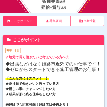
flag
person
business
ここがポイント
募集要項
企業情報
flag
ここがポイント
契約社員
☆地元で長く働きたいと考えている方へ☆
◆出張などはなく姫路市近郊でのお仕事です！
◆ゼロからスタートできる施工管理のお仕事！
【こんな方にオススメ！！】
★正社員で働きたいと思っている方
★新しい事にチャレンジしたい方
★成果が形に残る仕事をしたい方
未経験でも応募可能！経験者は優遇あり！