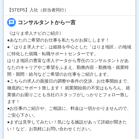
【STEP5】入社（担当者同行）
message
コンサルタントから一言
《はりま求人ナビのご紹介》
●あなたのご希望のお仕事を私たちがお探しします！
●「はりま求人ナビ」は姫路を中心とした「はりま地区」の地域
に特化した就職・転職サポートセンターです。
はりま地区の豊富な求人データから専任のコンサルタントがあ
なたのキャリアやご希望をふまえ、勤務内容・勤務地・就業時
間・期間・給与などご希望のお仕事をご紹介します。
●こちらの求人の面接日の調整や条件の交渉、お仕事開始まで、
徹底的にサポート致します！ 就業開始前の不安はもちろん、就
業後のお困りごとも当社のスタッフがしっかりとフォロー致し
ます！
●お仕事のご紹介や、ご相談に、料金は一切かかりませんので、
ご安心下さい。
●まずは見学してみたい！気になる施設があって詳細が聞きた
い！など、お気軽にお問い合わせください。