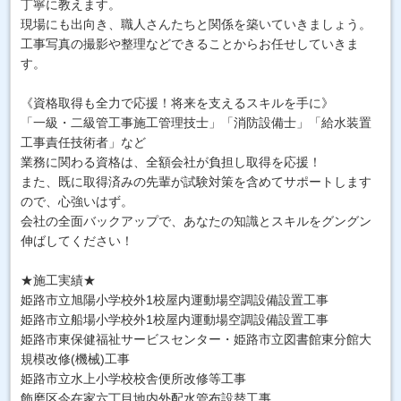
丁寧に教えます。
現場にも出向き、職人さんたちと関係を築いていきましょう。
工事写真の撮影や整理などできることからお任せしていきま
す。
《資格取得も全力で応援！将来を支えるスキルを手に》
「一級・二級管工事施工管理技士」「消防設備士」「給水装置
工事責任技術者」など
業務に関わる資格は、全額会社が負担し取得を応援！
また、既に取得済みの先輩が試験対策を含めてサポートします
ので、心強いはず。
会社の全面バックアップで、あなたの知識とスキルをグングン
伸ばしてください！
★施工実績★
姫路市立旭陽小学校外1校屋内運動場空調設備設置工事
姫路市立船場小学校外1校屋内運動場空調設備設置工事
姫路市東保健福祉サービスセンター・姫路市立図書館東分館大
規模改修(機械)工事
姫路市立水上小学校校舎便所改修等工事
飾磨区今在家六丁目地内外配水管布設替工事