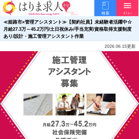
menu
検索
ﾒﾆｭｰ
≪姫路市×管理アシスタント≫【契約社員】未経験者活躍中☆
月給27.3万～45.2万円/土日祝休み/手当充実/資格取得支援制度
あり/設計・施工管理アシスタント作業
2026.06.15更新