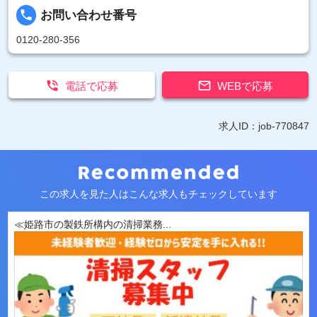
local_phone
お問い合わせ番号
0120-280-356


電話で応募
WEBで応募
求人ID：job-770847
この求人を見た人はこんな求人もチェックしています
≪姫路市の製鉄所構内の清掃業務...