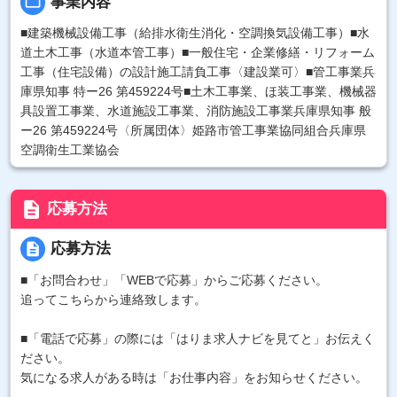
folder_open
事業内容
■建築機械設備工事（給排水衛生消化・空調換気設備工事）■水
道土木工事（水道本管工事）■一般住宅・企業修繕・リフォーム
工事（住宅設備）の設計施工請負工事〈建設業可〉■管工事業兵
庫県知事 特ー26 第459224号■土木工事業、ほ装工事業、機械器
具設置工事業、水道施設工事業、消防施設工事業兵庫県知事 般
ー26 第459224号〈所属団体〉姫路市管工事業協同組合兵庫県
空調衛生工業協会
description
応募方法
description
応募方法
■「お問合わせ」「WEBで応募」からご応募ください。
追ってこちらから連絡致します。
■「電話で応募」の際には「はりま求人ナビを見てと」お伝えく
ださい。
気になる求人がある時は「お仕事内容」をお知らせください。