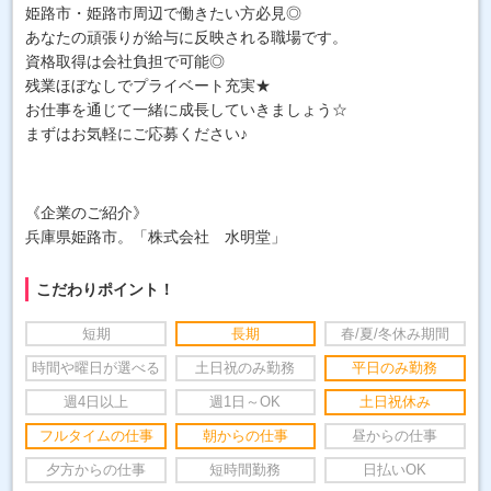
姫路市・姫路市周辺で働きたい方必見◎
あなたの頑張りが給与に反映される職場です。
資格取得は会社負担で可能◎
残業ほぼなしでプライベート充実★
お仕事を通じて一緒に成長していきましょう☆
まずはお気軽にご応募ください♪
《企業のご紹介》
兵庫県姫路市。「株式会社 水明堂」
こだわりポイント！
短期
長期
春/夏/冬休み期間
時間や曜日が選べる
土日祝のみ勤務
平日のみ勤務
週4日以上
週1日～OK
土日祝休み
フルタイムの仕事
朝からの仕事
昼からの仕事
夕方からの仕事
短時間勤務
日払いOK