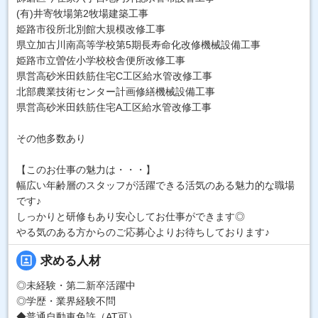
(有)井寄牧場第2牧場建築工事
姫路市役所北別館大規模改修工事
県立加古川南高等学校第5期長寿命化改修機械設備工事
姫路市立曽佐小学校校舎便所改修工事
県営高砂米田鉄筋住宅C工区給水管改修工事
北部農業技術センター計画修繕機械設備工事
県営高砂米田鉄筋住宅A工区給水管改修工事
その他多数あり
【このお仕事の魅力は・・・】
幅広い年齢層のスタッフが活躍できる活気のある魅力的な職場
です♪
しっかりと研修もあり安心してお仕事ができます◎
やる気のある方からのご応募心よりお待ちしております♪
portrait
求める人材
◎未経験・第二新卒活躍中
◎学歴・業界経験不問
◆普通自動車免許（AT可）