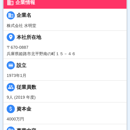
business
企業情報
business
企業名
株式会社 水明堂
place
本社所在地
〒670-0887
兵庫県姫路市北平野南の町１５－４６
calendar_view_day
設立
1973年1月
people
従業員数
9人 (2019 年度)
attach_money
資本金
4000万円