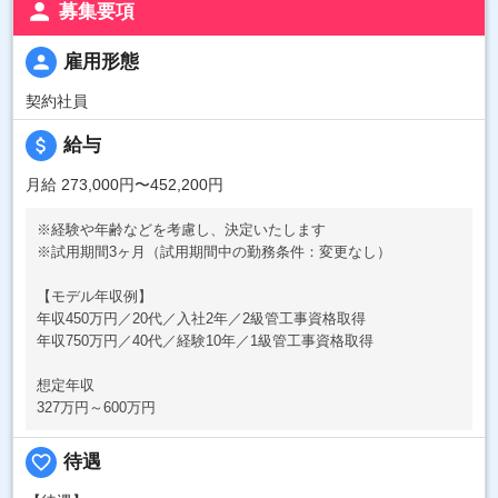
person
募集要項
person
雇用形態
契約社員
attach_money
給与
月給 273,000円〜452,200円
※経験や年齢などを考慮し、決定いたします
※試用期間3ヶ月（試用期間中の勤務条件：変更なし）
【モデル年収例】
年収450万円／20代／入社2年／2級管工事資格取得
年収750万円／40代／経験10年／1級管工事資格取得
想定年収
327万円～600万円
favorite_border
待遇