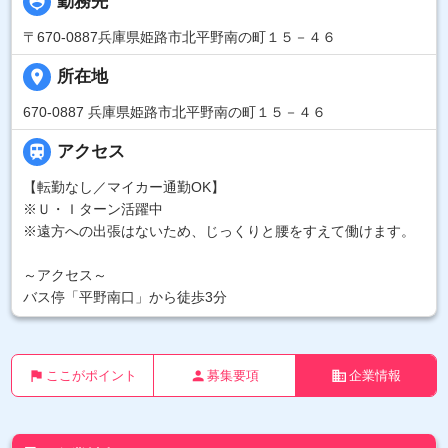
person_pin
勤務先
〒670-0887兵庫県姫路市北平野南の町１５－４６
place
所在地
670-0887 兵庫県姫路市北平野南の町１５－４６

アクセス
【転勤なし／マイカー通勤OK】
※Ｕ・Ｉターン活躍中
※遠方への出張はないため、じっくりと腰をすえて働けます。
～アクセス～
バス停「平野南口」から徒歩3分
flag
person
business
ここがポイント
募集要項
企業情報