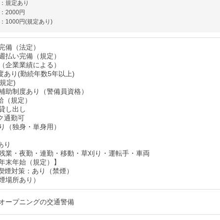
：規定あり
：2000円
1000円(規定あり)
完備（法定）
週払い完備（規定）
（企業業績による）
度あり(勤続年数5年以上)
規定)
補助制度あり（警備員資格）
給（規定）
貸し出し
ク通勤可
り（独身・単身用）
あり
残業・夜勤・連勤・移動・草刈り・運転手・車両
年末年始（規定）】
喫煙対策：あり（禁煙）
煙場所あり）
オープニングの交通警備