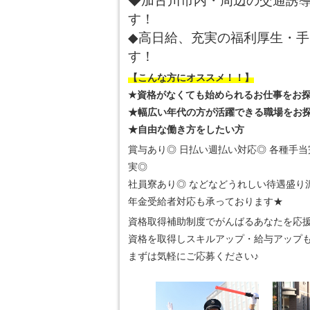
◆加古川市内・周辺の交通誘
す！
◆高日給、充実の福利厚生・
す！
【こんな方にオススメ！！】
★資格がなくても始められるお仕事をお
★幅広い年代の方が活躍できる職場をお
★自由な働き方をしたい方
賞与あり◎ 日払い週払い対応◎ 各種手当
実◎
社員寮あり◎ などなどうれしい待遇盛り
年金受給者対応も承っております★
資格取得補助制度でがんばるあなたを応
資格を取得しスキルアップ・給与アップ
まずは気軽にご応募ください♪