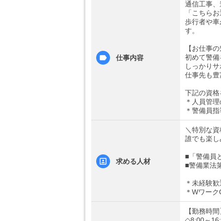
通信工事、
「こちらお
歩行者や車
す。
【お仕事の
初めて警備
仕事内容
しっかりサ
仕事先も豊
下記の資格
＊人員管理
＊警備員指
＼特別な資
誰でも楽し
■「警備員
求める人材
■警備業法
＊未経験歓
＊Wワーク
【勤務時間
◇8:00～16: