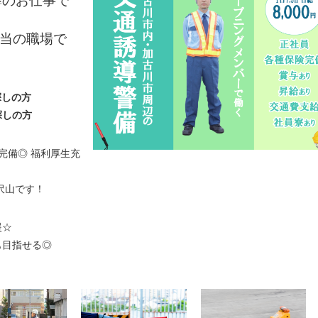
導のお仕事で
手当の職場で
探しの方
探しの
方
完備◎ 福利厚生充
沢山です！
援☆
も目指せる◎