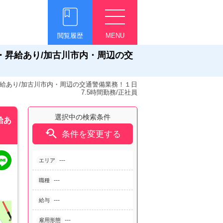
閲覧履歴
MENU
・昇給あり/加古川市内・周辺の交
昇給あり/加古川市内・周辺の交通警備業務！１日
7.5時間勤務/正社員
選択中の検索条件
給あ

条件を変更する
---
エリア
---
職種
---
給与
---
雇用形態