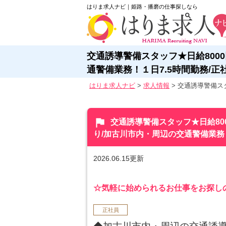
はりま求人ナビ｜姫路・播磨の仕事探しなら
交通誘導警備スタッフ★日給800
通警備業務！１日7.5時間勤務/正
はりま求人ナビ
>
求人情報
>
交通誘導警備ス
flag
交通誘導警備スタッフ★日給80
り/加古川市内・周辺の交通警備業務！
2026.06.15更新
☆気軽に始められるお仕事をお探し
正社員