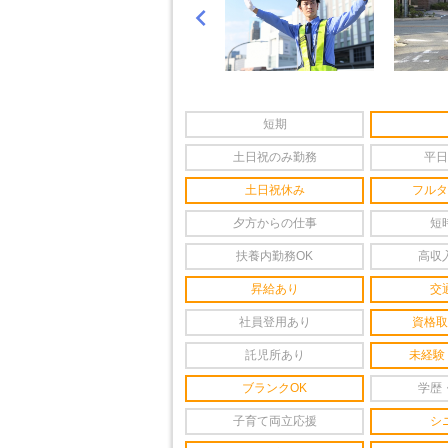

短期
土日祝のみ勤務
平日
土日祝休み
フルタ
夕方からの仕事
短
扶養内勤務OK
高収
昇給あり
交
社員登用あり
資格取
託児所あり
未経験
ブランクOK
学歴
子育て両立応援
シ