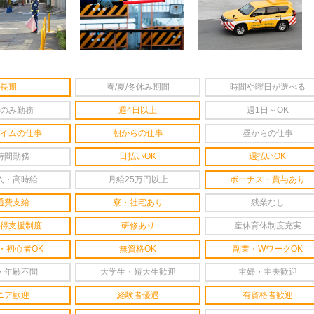
長期
春/夏/冬休み期間
時間や曜日が選べる
のみ勤務
週4日以上
週1日～OK
イムの仕事
朝からの仕事
昼からの仕事
時間勤務
日払いOK
週払いOK
入・高時給
月給25万円以上
ボーナス・賞与あり
通費支給
寮・社宅あり
残業なし
得支援制度
研修あり
産休育休制度充実
・初心者OK
無資格OK
副業・WワークOK
・年齢不問
大学生・短大生歓迎
主婦・主夫歓迎
ニア歓迎
経験者優遇
有資格者歓迎