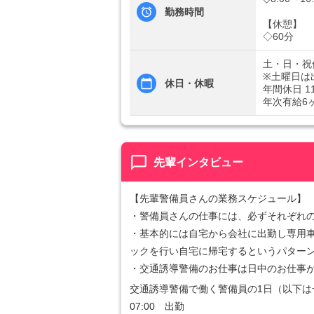
勤務時間
【休憩】
◇60分
土・日・祝
※土曜日は
休日・休暇
年間休日 1
年次有給6
chat_bubble_outline
先輩インタビュー
【先輩警備員さんの業務スケジュール】
・警備員さんの仕事には、必ずそれぞれ
・基本的には自宅から会社に出勤し専用
ックを行い自宅に帰宅するというパター
・交通誘導警備のお仕事は日中のお仕事
交通誘導警備で働く警備員の1日（以下は
07:00 出勤