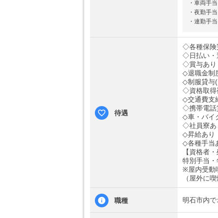
・車両手当
・夜勤手当
・連勤手当：
◇各種保険
◇日払い・
◇賞与あり
◇退職金制
◇制服貸与(
◇資格取得
◇交通費支
◇携帯電話
待遇
◇車・バイ
◇社員寮あ
◇昇給あり
◇各種手当
【資格者・
特別手当・
※屋内受動
（屋外に喫
明石市内で
職種