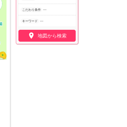
---
こだわり条件
---
キーワード

地図から検索