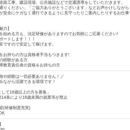
道路工事、建設現場、公共施設などで交通誘導をしていただきます。
通りください」「ご協力ありがとうございます」などお声かけしながら
が安全にケガなく通行できるように見守ったりご案内したりするお仕事
魅力】
を始める方も、法定研修がありますのでお気軽にご応募ください!
ポートします！！！
富ですので安定して稼げます。
をお持ちの方は資格者手当もつきます!
の経験がある方
導教育責任者の資格をお持ちの方
格や経験は一切必要ありません！／
みながら活躍できる環境です！
として18歳以上の方を募集」
第14条により18歳未満の就業等が禁止
迎(研修制度充実)
OK
】
30