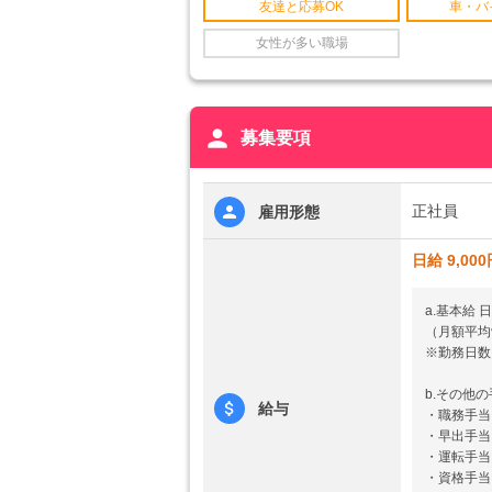
友達と応募OK
車・バ
女性が多い職場
person
募集要項
正社員
雇用形態
日給 9,000
a.基本給 日
（月額平均労
※勤務日数
b.その他
給与
・職務手当：
・早出手当：
・運転手当
・資格手当