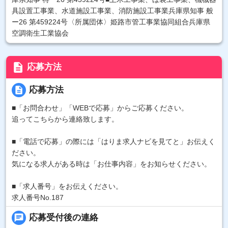
具設置工事業、水道施設工事業、消防施設工事業兵庫県知事 般
ー26 第459224号〈所属団体〉姫路市管工事業協同組合兵庫県
空調衛生工業協会
description
応募方法
description
応募方法
■「お問合わせ」「WEBで応募」からご応募ください。
追ってこちらから連絡致します。
■「電話で応募」の際には「はりま求人ナビを見てと」お伝えく
ださい。
気になる求人がある時は「お仕事内容」をお知らせください。
■「求人番号」をお伝えください。
求人番号No.187
chat
応募受付後の連絡