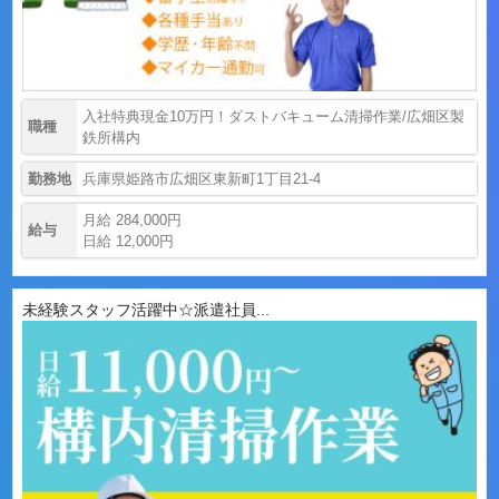
入社特典現金10万円！ダストバキューム清掃作業/広畑区製
職種
鉄所構内
勤務地
兵庫県姫路市広畑区東新町1丁目21-4
月給 284,000円
給与
日給 12,000円
未経験スタッフ活躍中☆派遣社員...