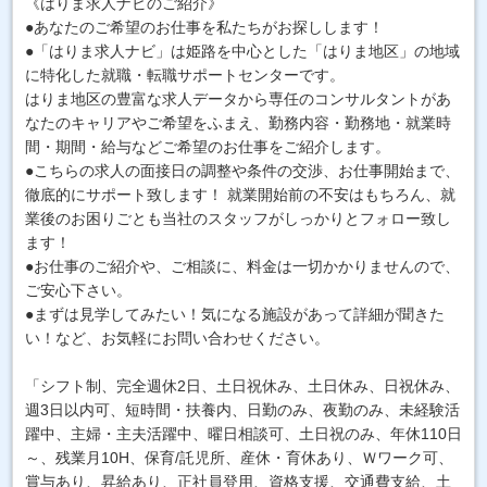
《はりま求人ナビのご紹介》
●あなたのご希望のお仕事を私たちがお探しします！
●「はりま求人ナビ」は姫路を中心とした「はりま地区」の地域
に特化した就職・転職サポートセンターです。
はりま地区の豊富な求人データから専任のコンサルタントがあ
なたのキャリアやご希望をふまえ、勤務内容・勤務地・就業時
間・期間・給与などご希望のお仕事をご紹介します。
●こちらの求人の面接日の調整や条件の交渉、お仕事開始まで、
徹底的にサポート致します！ 就業開始前の不安はもちろん、就
業後のお困りごとも当社のスタッフがしっかりとフォロー致し
ます！
●お仕事のご紹介や、ご相談に、料金は一切かかりませんので、
ご安心下さい。
●まずは見学してみたい！気になる施設があって詳細が聞きた
い！など、お気軽にお問い合わせください。
「シフト制、完全週休2日、土日祝休み、土日休み、日祝休み、
週3日以内可、短時間・扶養内、日勤のみ、夜勤のみ、未経験活
躍中、主婦・主夫活躍中、曜日相談可、土日祝のみ、年休110日
～、残業月10H、保育/託児所、産休・育休あり、Ｗワーク可、
賞与あり、昇給あり、正社員登用、資格支援、交通費支給、土