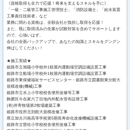
《資格取得も全力で応援！将来を支えるスキルを手に》
「一級・二級管工事施工管理技士」「消防設備士」「給水装置
工事責任技術者」など
業務に関わる資格は、全額会社が負担し取得を応援！
また、既に取得済みの先輩が試験対策を含めてサポートします
ので、心強いはず。
会社の全面バックアップで、あなたの知識とスキルをグングン
伸ばしてください！
★施工実績★
姫路市立旭陽小学校外1校屋内運動場空調設備設置工事
姫路市立船場小学校外1校屋内運動場空調設備設置工事
姫路市東保健福祉サービスセンター・姫路市立図書館東分館大
規模改修(機械)工事
姫路市立水上小学校校舎便所改修等工事
飾磨区今在家六丁目地内外配水管布設替工事
(有)井寄牧場第2牧場建築工事
姫路市役所北別館大規模改修工事
県立加古川南高等学校第5期長寿命化改修機械設備工事
姫路市立曽佐小学校校舎便所改修工事