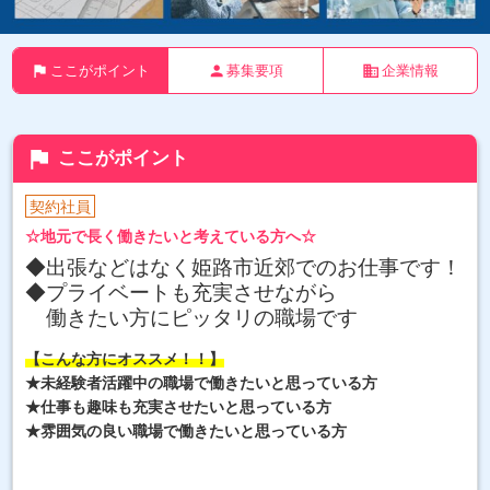
flag
person
business
ここがポイント
募集要項
企業情報
flag
ここがポイント
契約社員
☆地元で長く働きたいと考えている方へ☆
◆出張などはなく姫路市近郊でのお仕事です！
◆プライベートも充実させながら
働きたい方にピッタリの職場です
【こんな方にオススメ！！】
★未経験者活躍中の職場で働きたいと思っている方
★仕事も趣味も充実させたいと思っている方
★雰囲気の良い職場で働きたいと思っている方