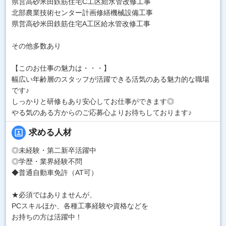
県営高砂米田鉄筋住宅C工区給水管改修工事
北部農業技術センター計画修繕機械設備工事
県営高砂米田鉄筋住宅A工区給水管改修工事
その他多数あり
【このお仕事の魅力は・・・】
幅広い年齢層のスタッフが活躍できる活気のある魅力的な職場
です♪
しっかりと研修もあり安心してお仕事ができます◎
やる気のある方からのご応募心よりお待ちしております♪
portrait
求める人材
◎未経験・第二新卒活躍中
◎学歴・業界経験不問
◆普通自動車免許（AT可）
★必須ではありませんが、
PCスキルほか、各種工事経験や資格などを
お持ちの方は活躍中！