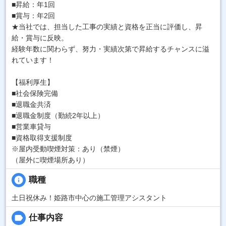
■昇給：年1回
■賞与：年2回
★当社では、担当した工事の実績と資格を正当に評価し、昇
給・賞与に反映。
経験年数に関わらず、努力・実績次第で昇給するチャンスに溢
れています！
【福利厚生】
■社会保険完備
■退職金共済
■退職金制度（勤続2年以上）
■営業車貸与
■資格取得支援制度
※屋内受動喫煙対策：あり（禁煙）
（屋外に喫煙場所あり）
info
職種
土日祝休み！姫路市中心の施工管理アシスタント
label
仕事内容