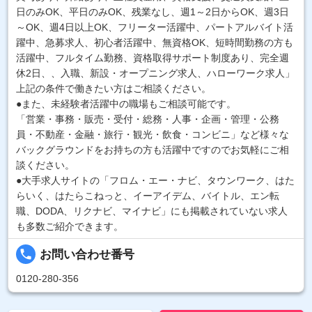
日のみOK、平日のみOK、残業なし、週1～2日からOK、週3日
～OK、週4日以上OK、フリーター活躍中、パートアルバイト活
躍中、急募求人、初心者活躍中、無資格OK、短時間勤務の方も
活躍中、フルタイム勤務、資格取得サポート制度あり、完全週
休2日、、入職、新設・オープニング求人、ハローワーク求人」
上記の条件で働きたい方はご相談ください。
●また、未経験者活躍中の職場もご相談可能です。
「営業・事務・販売・受付・総務・人事・企画・管理・公務
員・不動産・金融・旅行・観光・飲食・コンビニ」など様々な
バックグラウンドをお持ちの方も活躍中ですのでお気軽にご相
談ください。
●大手求人サイトの「フロム・エー・ナビ、タウンワーク、はた
らいく、はたらこねっと、イーアイデム、バイトル、エン転
職、DODA、リクナビ、マイナビ」にも掲載されていない求人
も多数ご紹介できます。
local_phone
お問い合わせ番号
0120-280-356