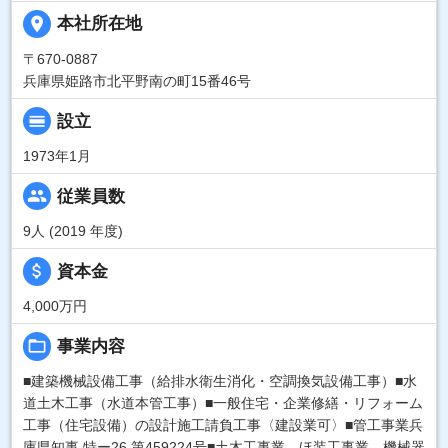
place
本社所在地
〒670-0887
兵庫県姫路市北平野南の町15番46号
calendar_view_day
設立
1973年1月
people
従業員数
9人 (2019 年度)
attach_money
資本金
4,000万円
folder_open
事業内容
■建築機械設備工事（給排水衛生消化・空調換気設備工事）■水
道土木工事（水道本管工事）■一般住宅・企業修繕・リフォーム
工事（住宅設備）の設計施工請負工事〈建設業可〉■管工事業兵
庫県知事 特ー26 第459224号■土木工事業、ほ装工事業、機械器