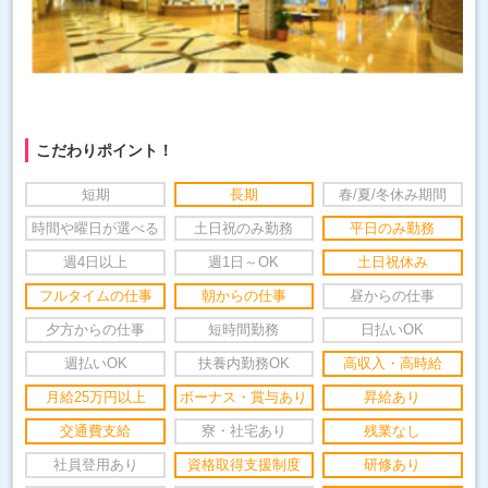
こだわりポイント！
短期
長期
春/夏/冬休み期間
時間や曜日が選べる
土日祝のみ勤務
平日のみ勤務
週4日以上
週1日～OK
土日祝休み
フルタイムの仕事
朝からの仕事
昼からの仕事
夕方からの仕事
短時間勤務
日払いOK
週払いOK
扶養内勤務OK
高収入・高時給
月給25万円以上
ボーナス・賞与あり
昇給あり
交通費支給
寮・社宅あり
残業なし
社員登用あり
資格取得支援制度
研修あり