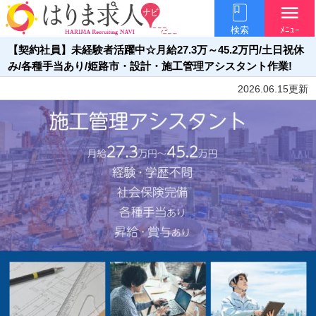
menu
検索
ﾒﾆｭｰ
【契約社員】未経験者活躍中☆月給27.3万～45.2万円/土日祝休
み/各種手当あり/姫路市・設計・施工管理アシスタント作業!
2026.06.15更新