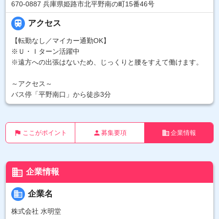
670-0887 兵庫県姫路市北平野南の町15番46号

アクセス
【転勤なし／マイカー通勤OK】
※Ｕ・Ｉターン活躍中
※遠方への出張はないため、じっくりと腰をすえて働けます。
～アクセス～
バス停「平野南口」から徒歩3分
flag
person
business
ここがポイント
募集要項
企業情報
business
企業情報
business
企業名
株式会社 水明堂