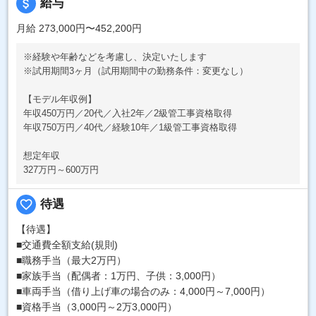
attach_money
給与
月給 273,000円〜452,200円
※経験や年齢などを考慮し、決定いたします
※試用期間3ヶ月（試用期間中の勤務条件：変更なし）
【モデル年収例】
年収450万円／20代／入社2年／2級管工事資格取得
年収750万円／40代／経験10年／1級管工事資格取得
想定年収
327万円～600万円
favorite_border
待遇
【待遇】
■交通費全額支給(規則)
■職務手当（最大2万円）
■家族手当（配偶者：1万円、子供：3,000円）
■車両手当（借り上げ車の場合のみ：4,000円～7,000円）
■資格手当（3,000円～2万3,000円）