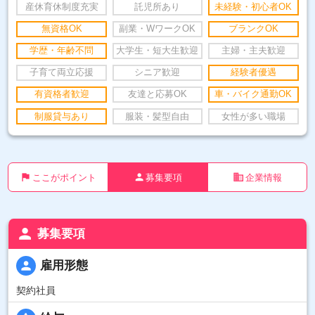
産休育休制度充実
託児所あり
未経験・初心者OK
無資格OK
副業・WワークOK
ブランクOK
学歴・年齢不問
大学生・短大生歓迎
主婦・主夫歓迎
子育て両立応援
シニア歓迎
経験者優遇
有資格者歓迎
友達と応募OK
車・バイク通勤OK
制服貸与あり
服装・髪型自由
女性が多い職場
flag
person
business
ここがポイント
募集要項
企業情報
person
募集要項
person
雇用形態
契約社員