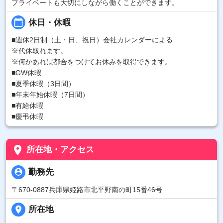
プライベートも大切にしながら働くことができます。
calendar_today
休日・休暇
■週休2日制（土・日、祝日）会社カレンダーによる
※代休取れます。
※何かあれば都合をつけてお休みを取得できます。
■GW休暇
■夏季休暇（3日間）
■年末年始休暇（7日間）
■有給休暇
■慶弔休暇
place
所在地・アクセス
person_pin
勤務先
〒670-0887兵庫県姫路市北平野南の町15番46号
place
所在地