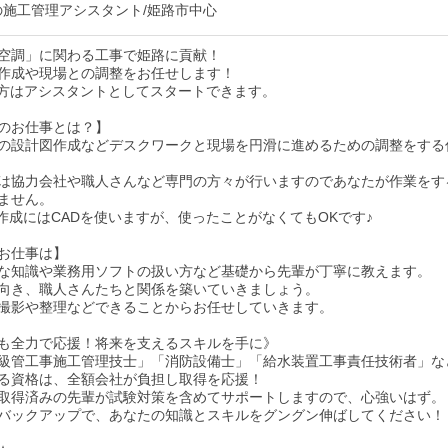
の施工管理アシスタント/姫路市中心
空調」に関わる工事で姫路に貢献！
作成や現場との調整をお任せします！
方はアシスタントとしてスタートできます。
のお仕事とは？】
の設計図作成などデスクワークと現場を円滑に進めるための調整をする
は協力会社や職人さんなど専門の方々が行いますのであなたが作業をす
ません。
作成にはCADを使いますが、使ったことがなくてもOKです♪
お仕事は】
な知識や業務用ソフトの扱い方など基礎から先輩が丁寧に教えます。
向き、職人さんたちと関係を築いていきましょう。
撮影や整理などできることからお任せしていきます。
も全力で応援！将来を支えるスキルを手に》
級管工事施工管理技士」「消防設備士」「給水装置工事責任技術者」な
る資格は、全額会社が負担し取得を応援！
取得済みの先輩が試験対策を含めてサポートしますので、心強いはず。
バックアップで、あなたの知識とスキルをグングン伸ばしてください！