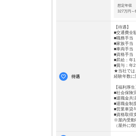
想定年収
327万円～
【待遇】
■交通費全額
■職務手当
■家族手当（
■車両手当（
■資格手当（3
■昇給：年
■賞与：年
★当社では
経験年数に
待遇
【福利厚生
■社会保険
■退職金共
■退職金制
■営業車貸
■資格取得
※屋内受動
（屋外に喫