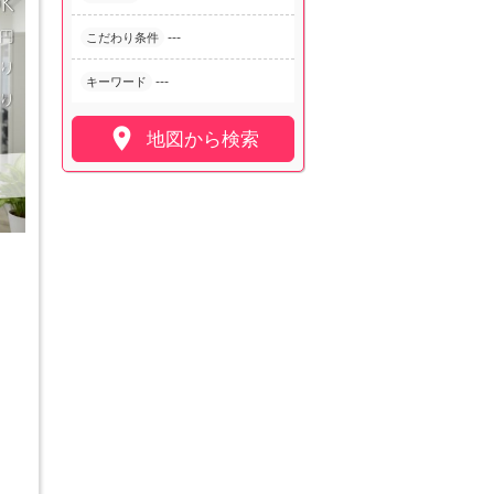
---
こだわり条件
---
キーワード

地図から検索