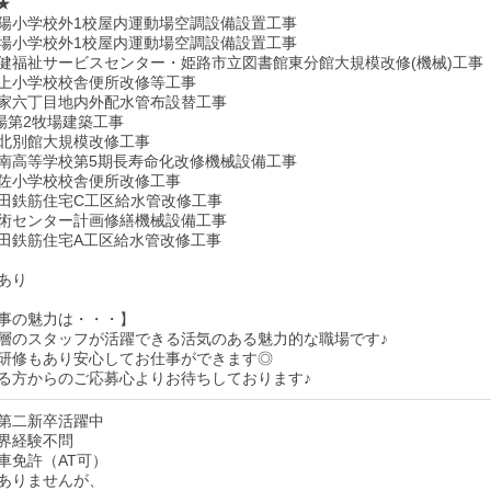
★
陽小学校外1校屋内運動場空調設備設置工事
場小学校外1校屋内運動場空調設備設置工事
健福祉サービスセンター・姫路市立図書館東分館大規模改修(機械)工事
上小学校校舎便所改修等工事
家六丁目地内外配水管布設替工事
牧場第2牧場建築工事
北別館大規模改修工事
南高等学校第5期長寿命化改修機械設備工事
佐小学校校舎便所改修工事
田鉄筋住宅C工区給水管改修工事
術センター計画修繕機械設備工事
田鉄筋住宅A工区給水管改修工事
あり
事の魅力は・・・】
層のスタッフが活躍できる活気のある魅力的な職場です♪
研修もあり安心してお仕事ができます◎
る方からのご応募心よりお待ちしております♪
第二新卒活躍中
界経験不問
車免許（AT可）
ありませんが、