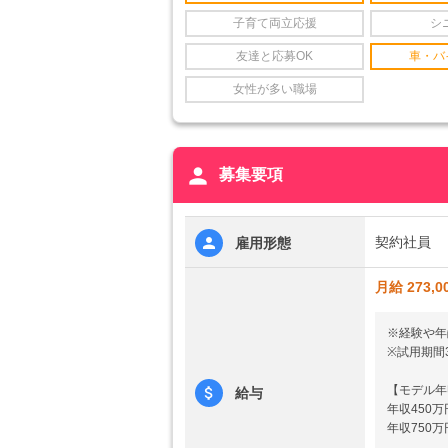
子育て両立応援
シ
友達と応募OK
車・バ
女性が多い職場
person
募集要項
契約社員
雇用形態
月給 273,0
※経験や年
※試用期間
【モデル年
給与
年収450
年収750