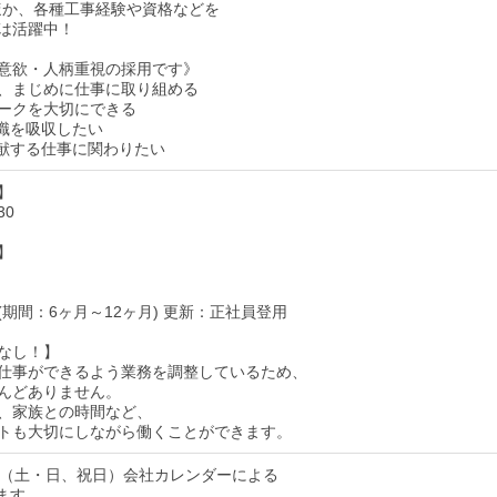
ほか、各種工事経験や資格などを
は活躍中！
意欲・人柄重視の採用です》
、まじめに仕事に取り組める
ークを大切にできる
識を吸収したい
献する仕事に関わりたい
】
30
】
(期間：6ヶ月～12ヶ月) 更新：正社員登用
なし！】
仕事ができるよう業務を調整しているため、
んどありません。
、家族との時間など、
トも大切にしながら働くことができます。
制（土・日、祝日）会社カレンダーによる
ます。