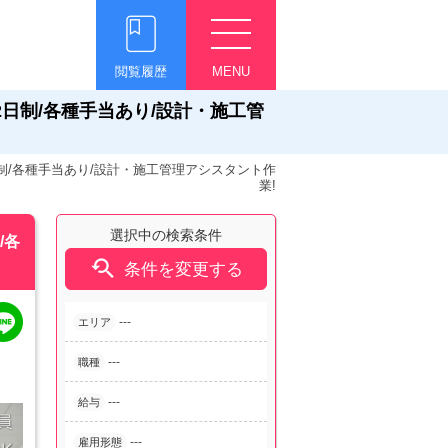
閲覧履歴
MENU
2日制/各種手当あり/設計・施工管
日制/各種手当あり/設計・施工管理アシスタント作
業!
選択中の検索条件
/各

条件を変更する
---
エリア
---
職種
---
給与
---
雇用形態