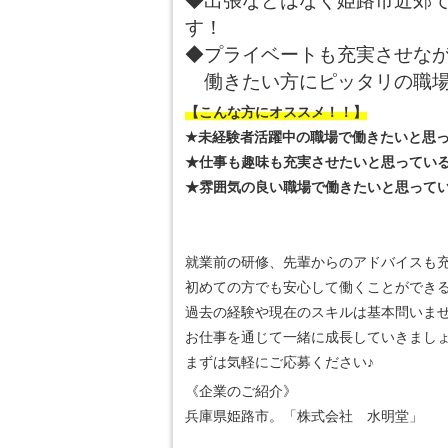
◆出張などはなく姫路市近郊
す！
◆プライベートも充実させな
働きたい方にピッタリの職
【こんな方にオススメ！！】
★未経験者活躍中の職場で働きたいと思
★仕事も趣味も充実させたいと思ってい
★雰囲気の良い職場で働きたいと思って
就業前の研修、先輩からのアドバイスも
初めての方でも安心して働くことができ
過去の経験や現在のスキルは基本問いま
お仕事を通じて一緒に成長していきまし
まずは気軽にご応募ください♪
《企業のご紹介》
兵庫県姫路市。「株式会社 水明堂」