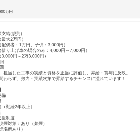
600万円
支給(規則)
（最大2万円）
配偶者：1万円、子供：3,000円）
借り上げ車の場合のみ：4,000円～7,000円）
,000円～2万3,000円）
1回
2回
、担当した工事の実績と資格を正当に評価し、昇給・賞与に反映。
関わらず、努力・実績次第で昇給するチャンスに溢れています！
】
完備
済
度（勤続2年以上）
与
支援制度
喫煙対策：あり（禁煙）
煙場所あり）