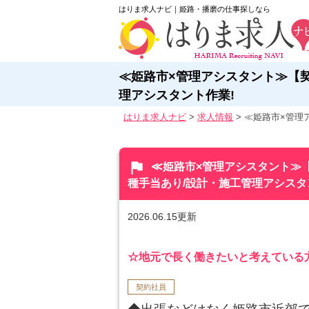
はりま求人ナビ｜姫路・播磨の仕事探しなら
≪姫路市×管理アシスタント≫【契約
理アシスタント作業!
はりま求人ナビ
>
求人情報
>
≪姫路市×管理ア
flag
≪姫路市×管理アシスタント≫【契
種手当あり/設計・施工管理アシスタ
2026.06.15更新
☆地元で長く働きたいと考えている
契約社員