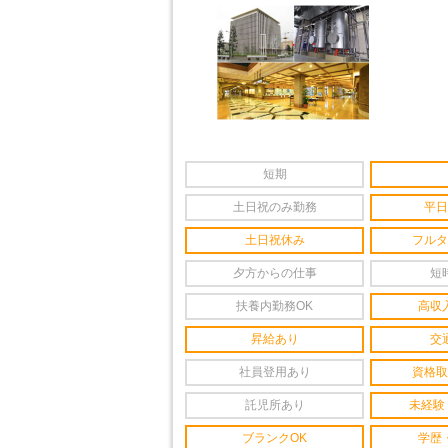
短期
土日祝のみ勤務
平日
土日祝休み
フルタ
夕方からの仕事
短
扶養内勤務OK
高収
昇給あり
交
社員登用あり
資格取
託児所あり
未経験
ブランクOK
学歴