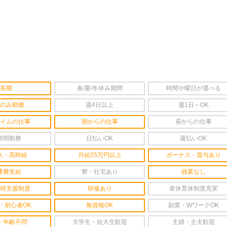
長期
春/夏/冬休み期間
時間や曜日が選べる
のみ勤務
週4日以上
週1日～OK
イムの仕事
朝からの仕事
昼からの仕事
時間勤務
日払いOK
週払いOK
入・高時給
月給25万円以上
ボーナス・賞与あり
通費支給
寮・社宅あり
残業なし
得支援制度
研修あり
産休育休制度充実
・初心者OK
無資格OK
副業・WワークOK
・年齢不問
大学生・短大生歓迎
主婦・主夫歓迎