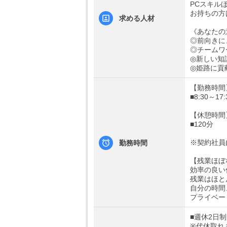
PCスキル
お持ちの方
求める人材
《あなたの
◎前向きに
◎チームワ
◎新しい知
◎姫路に貢
【勤務時間
■8:30～17:
【休憩時間
■120分
※契約社員
勤務時間
【残業ほぼ
効率の良い
残業はほと
自分の時間
プライベー
■週休2日
※代休取れ