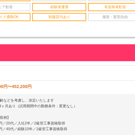
ニア歓迎
経験者優遇
有資格者歓迎
イク通勤OK
制服貸与あり
服装・髪型自由
00円〜452,200円
齢などを考慮し、決定いたします
3ヶ月あり（試用期間中の勤務条件：変更なし）
収例】
万円／20代／入社2年／2級管工事資格取得
万円／40代／経験10年／1級管工事資格取得