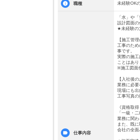
未経験OK
職種
「水」や「
設計図面の
★未経験の
【施工管理
工事のため
事です。
実際の施工
ことはあり
※施工図面
【入社後の
業務に必要
現場にも出
工事写真の
《資格取得
「一級・二
業務に関わ
また、既に
会社の全面
仕事内容