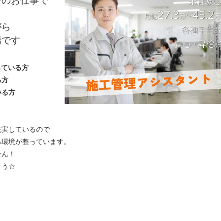
でのお仕事で
がら
場です
っている方
る方
いる方
充実しているので
る環境が整っています。
せん！
ょう☆