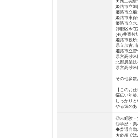
★施工実績
姫路市立旭
姫路市立船
姫路市東保
姫路市立水
飾磨区今在
(有)井寄
姫路市役所
県立加古川
姫路市立曽
県営高砂米
北部農業技
県営高砂米
その他多数
【このお仕
幅広い年齢
しっかりと
やる気のあ
◎未経験・
◎学歴・業
◆普通自動
★必須では