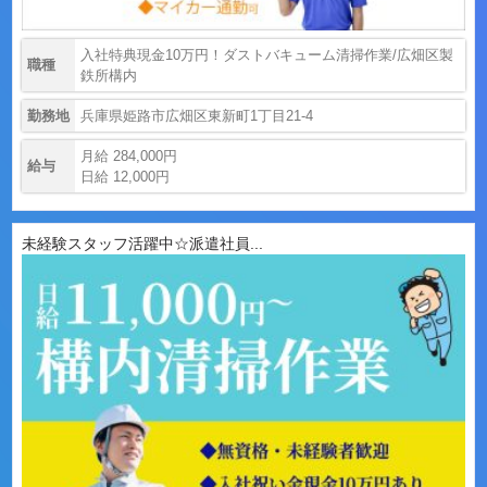
入社特典現金10万円！ダストバキューム清掃作業/広畑区製
職種
鉄所構内
勤務地
兵庫県姫路市広畑区東新町1丁目21-4
月給 284,000円
給与
日給 12,000円
未経験スタッフ活躍中☆派遣社員...