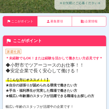
flag
person
business
ここがポイント
募集要項
企業情報
flag
ここがポイント
派遣社員
＊未経験でもOK！または経験を活かして働きたい方必見です＊
◆小野市でツアーコースのお仕事！！
◆安定企業で長く安心して働ける！
【こんな方にオススメ！！】
★自分の頑張りが認められる環境で働きたい方
★手当・福利厚生が充実した職場で働きたい方
★幅広い年齢層のスタッフが活躍できる職場をお探しの方
幅広い年齢のスタッフが活躍中の企業です！