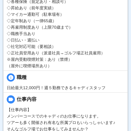
◇各種保険（規定あり・相談可）
◇昇給あり（前年度実績）
◇マイカー通勤可（駐車場有）
◇定年制あり（一律65歳）
◇再雇用制度あり（上限70歳まで）
◇職務手当あり
◇日払い・週払い
◇社宅対応可能（要相談）
◇正社員登用あり（派遣社員→ゴルフ場正社員雇用）
※屋内受動喫煙対策：あり（禁煙）
（屋外に喫煙場所あり）
info
職種
日給最大12,000円！週５勤務できるキャディスタッフ
label
仕事内容
【仕事内容】
メンバーコースでのキャディのお仕事になります。
ツアーも多く開催され有名な所属プロもいらっしゃいます♪
そんなゴルフ場でお仕事をしてみませんか？