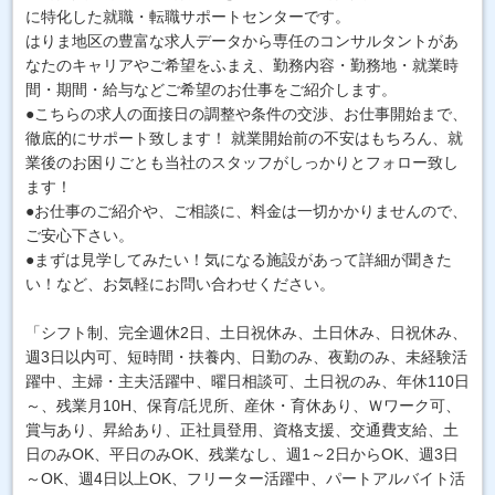
に特化した就職・転職サポートセンターです。
はりま地区の豊富な求人データから専任のコンサルタントがあ
なたのキャリアやご希望をふまえ、勤務内容・勤務地・就業時
間・期間・給与などご希望のお仕事をご紹介します。
●こちらの求人の面接日の調整や条件の交渉、お仕事開始まで、
徹底的にサポート致します！ 就業開始前の不安はもちろん、就
業後のお困りごとも当社のスタッフがしっかりとフォロー致し
ます！
●お仕事のご紹介や、ご相談に、料金は一切かかりませんので、
ご安心下さい。
●まずは見学してみたい！気になる施設があって詳細が聞きた
い！など、お気軽にお問い合わせください。
「シフト制、完全週休2日、土日祝休み、土日休み、日祝休み、
週3日以内可、短時間・扶養内、日勤のみ、夜勤のみ、未経験活
躍中、主婦・主夫活躍中、曜日相談可、土日祝のみ、年休110日
～、残業月10H、保育/託児所、産休・育休あり、Ｗワーク可、
賞与あり、昇給あり、正社員登用、資格支援、交通費支給、土
日のみOK、平日のみOK、残業なし、週1～2日からOK、週3日
～OK、週4日以上OK、フリーター活躍中、パートアルバイト活