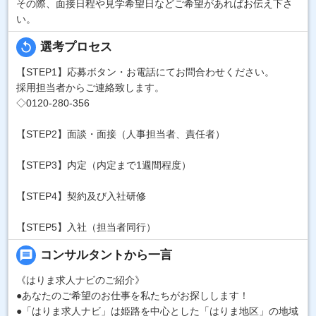
その際、面接日程や見学希望日などご希望があればお伝え下さ
い。
replay
選考プロセス
【STEP1】応募ボタン・お電話にてお問合わせください。
採用担当者からご連絡致します。
◇0120-280-356
【STEP2】面談・面接（人事担当者、責任者）
【STEP3】内定（内定まで1週間程度）
【STEP4】契約及び入社研修
【STEP5】入社（担当者同行）
message
コンサルタントから一言
《はりま求人ナビのご紹介》
●あなたのご希望のお仕事を私たちがお探しします！
●「はりま求人ナビ」は姫路を中心とした「はりま地区」の地域