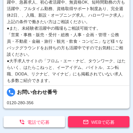
躍中、急募求人、初心者活躍中、無資格OK、短時間勤務の方も
活躍中、フルタイム勤務、資格取得サポート制度あり、完全週
休2日、、入職、新設・オープニング求人、ハローワーク求人」
上記の条件で働きたい方はご相談ください。
●また、未経験者活躍中の職場もご相談可能です。
「営業・事務・販売・受付・総務・人事・企画・管理・公務
員・不動産・金融・旅行・観光・飲食・コンビニ」など様々な
バックグラウンドをお持ちの方も活躍中ですのでお気軽にご相
談ください。
●大手求人サイトの「フロム・エー・ナビ、タウンワーク、はた
らいく、はたらこねっと、イーアイデム、バイトル、エン転
職、DODA、リクナビ、マイナビ」にも掲載されていない求人
も多数ご紹介できます。
local_phone
お問い合わせ番号
0120-280-356


電話で応募
WEBで応募