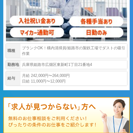
ブランクOK！構内清掃員/姫路市の製鉄工場でダストの吸引
職種
作業
勤務地
兵庫県姫路市広畑区東新町1丁目21番地4
月給 242,000円〜264,000円
給与
日給 11,000円〜12,000円