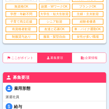
無資格OK
副業・WワークOK
ブランクOK
学歴・年齢不問
大学生・短大生歓迎
主婦・主夫歓迎
子育て両立応援
シニア歓迎
経験者優遇
有資格者歓迎
友達と応募OK
車・バイク通勤OK
制服貸与あり
服装・髪型自由
女性が多い職場
flag
person
business
ここがポイント
募集要項
企業情報
person
募集要項
person
雇用形態
派遣社員
attach_money
給与