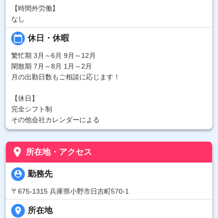
【時間外労働】
なし
calendar_today
休日・休暇
繁忙期 3月～6月 9月～12月
閑散期 7月～8月 1月～2月
月の出勤日数もご相談に応じます！
【休日】
完全シフト制
その他会社カレンダーによる
place
所在地・アクセス
person_pin
勤務先
〒675-1315 兵庫県小野市日吉町570-1
place
所在地