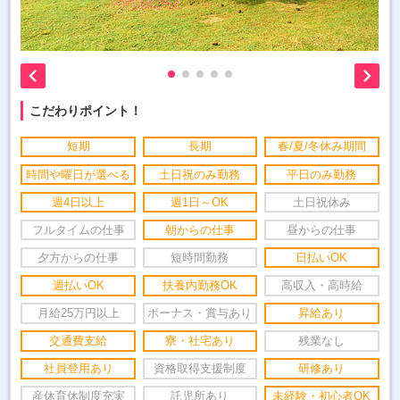


こだわりポイント！
短期
長期
春/夏/冬休み期間
時間や曜日が選べる
土日祝のみ勤務
平日のみ勤務
週4日以上
週1日～OK
土日祝休み
フルタイムの仕事
朝からの仕事
昼からの仕事
夕方からの仕事
短時間勤務
日払いOK
週払いOK
扶養内勤務OK
高収入・高時給
月給25万円以上
ボーナス・賞与あり
昇給あり
交通費支給
寮・社宅あり
残業なし
社員登用あり
資格取得支援制度
研修あり
産休育休制度充実
託児所あり
未経験・初心者OK