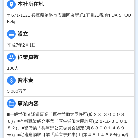
place
本社所在地
〒671-1121 兵庫県姫路市広畑区東新町1丁目21番地4 DAISHOU
bldg
calendar_view_day
設立
平成7年2月1日
people
従業員数
100人
attach_money
資本金
3,000万円
folder_open
事業内容
■一般労働者派遣事業「厚生労働大臣許可(般２８-３０００８
８)」■有料職業紹介事業「厚生労働大臣許可(２８-ユ-３００１
５２)」■警備業「兵庫県公安委員会認定(第６３００１４６９
号)」■宅地建物取引業「兵庫県知事(１)第４５１４６６号」■総