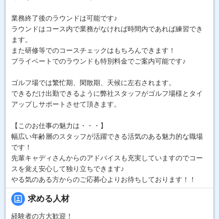
業務終了後のラウンドは可能です♪
ラウンドはコース内で業務がなければ時間内であれば練習でき
ます。
また研修等でのコースチェックはもちろんできます！
プライベートでのラウンドも特別料金でご案内可能です♪
ゴルフ場では繁忙期、閑散期、天候に左右されます。
できるだけ出勤できるように弊社スタッフがゴルフ場様とタイ
アップしサポートさせて頂きます。
【このお仕事の魅力は・・・】
幅広い年齢層のスタッフが活躍できる活気のある魅力的な職場
です！
先輩キャディさんからのアドバイスも充実していますのでコー
スを覚え安心して独り立ちできます♪
やる気のある方からのご応募心よりお待ちしております！！
portrait
求める人材
経験者の方大歓迎！