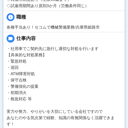
◇試雇用期間あり原則3か月（労働条件同じ）
info
職種
各種手当あり！セコムで機械警備業務/兵庫県姫路市
label
仕事内容
・社用車でご契約先に急行し適切な対処を行います
【具体的な対処業務】
・緊急対処
・巡回
・ATM障害対処
・保守点検
・警備強化の提案
・初期消火
・救急対応 等
実力や努力、やりがいを大切にしている会社ですので
あなたのやる気次第で経験、知識の有無関係なく活躍できま
す！