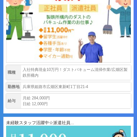
入社特典現金10万円！ダストバキューム清掃作業/広畑区製
職種
鉄所構内
勤務地
兵庫県姫路市広畑区東新町1丁目21-4
月給 284,000円
給与
日給 12,000円
未経験スタッフ活躍中☆派遣社員...