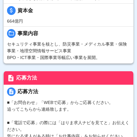
attach_money
資本金
664億円
folder_open
事業内容
セキュリティ事業を核とし、防災事業・メディカル事業・保険
事業・地理空間情報サービス事業
BPO・ICT事業・国際事業等幅広い事業を展開。
description
応募方法
description
応募方法
■「お問合わせ」「WEBで応募」からご応募ください。
追ってこちらから連絡致します。
■「電話で応募」の際には「はりま求人ナビを見てと」お伝えく
ださい。
気になる求人がある時は「お仕事内容」をお知らせください。