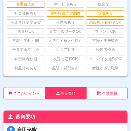
交通費支給
寮・社宅あり
残業なし
社員登用あり
資格取得支援制度
研修あり
産休育休制度充実
託児所あり
未経験・初心者OK
無資格OK
副業・WワークOK
ブランクOK
学歴・年齢不問
大学生・短大生歓迎
主婦・主夫歓迎
子育て両立応援
シニア歓迎
経験者優遇
有資格者歓迎
友達と応募OK
車・バイク通勤OK
制服貸与あり
服装・髪型自由
女性が多い職場
flag
person
business
ここがポイント
募集要項
企業情報
person
募集要項
person
雇用形態