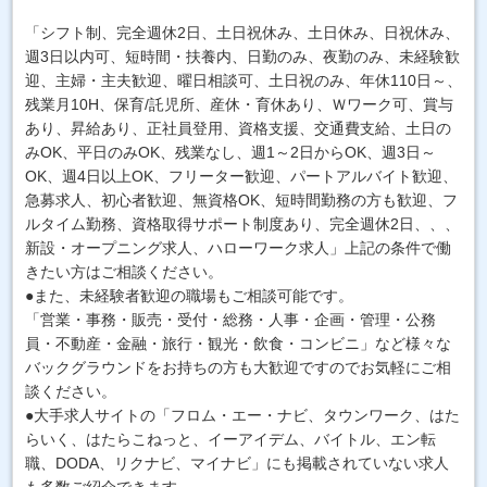
「シフト制、完全週休2日、土日祝休み、土日休み、日祝休み、
週3日以内可、短時間・扶養内、日勤のみ、夜勤のみ、未経験歓
迎、主婦・主夫歓迎、曜日相談可、土日祝のみ、年休110日～、
残業月10H、保育/託児所、産休・育休あり、Ｗワーク可、賞与
あり、昇給あり、正社員登用、資格支援、交通費支給、土日の
みOK、平日のみOK、残業なし、週1～2日からOK、週3日～
OK、週4日以上OK、フリーター歓迎、パートアルバイト歓迎、
急募求人、初心者歓迎、無資格OK、短時間勤務の方も歓迎、フ
ルタイム勤務、資格取得サポート制度あり、完全週休2日、、、
新設・オープニング求人、ハローワーク求人」上記の条件で働
きたい方はご相談ください。
●また、未経験者歓迎の職場もご相談可能です。
「営業・事務・販売・受付・総務・人事・企画・管理・公務
員・不動産・金融・旅行・観光・飲食・コンビニ」など様々な
バックグラウンドをお持ちの方も大歓迎ですのでお気軽にご相
談ください。
●大手求人サイトの「フロム・エー・ナビ、タウンワーク、はた
らいく、はたらこねっと、イーアイデム、バイトル、エン転
職、DODA、リクナビ、マイナビ」にも掲載されていない求人