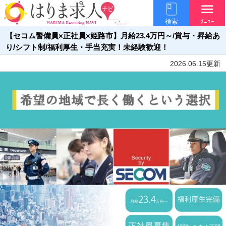
menu
検索
ﾒﾆｭｰ
【セコム警備員×正社員×姫路市】月給23.4万円～/賞与・昇給あ
り/シフト制/福利厚生・手当充実！未経験歓迎！
2026.06.15更新