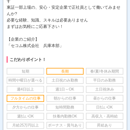
す
東証一部上場の、安心・安定企業で正社員として働いてみませ
んか?
必要な経験、知識、スキルは必要ありません
まずはお気軽にご応募下さい！
【企業のご紹介】
「セコム株式会社 兵庫本部」
こだわりポイント！
短期
長期
春/夏/冬休み期間
時間や曜日が選べる
土日祝のみ勤務
平日のみ勤務
週4日以上
週1日～OK
土日祝休み
フルタイムの仕事
朝からの仕事
昼からの仕事
夕方からの仕事
短時間勤務
日払いOK
週払いOK
扶養内勤務OK
高収入・高時給
月給25万円以上
ボーナス・賞与あり
昇給あり