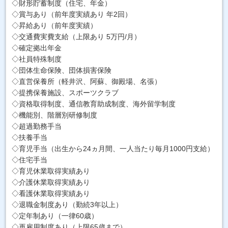
◇財形貯蓄制度（住宅、年金）
◇賞与あり（前年度実績あり 年2回）
◇昇給あり（前年度実績）
◇交通費実費支給（上限あり 5万円/月）
◇確定拠出年金
◇社員特殊制度
◇団体生命保険、団体損害保険
◇直営保養所（軽井沢、阿蘇、御殿場、名張）
◇提携保養施設、スポーツクラブ
◇資格取得制度、通信教育助成制度、海外留学制度
◇機能別、階層別研修制度
◇超過勤務手当
◇扶養手当
◇育児手当（出生から24ヵ月間、一人当たり毎月1000円支給）
◇住宅手当
◇育児休業取得実績あり
◇介護休業取得実績あり
◇看護休業取得実績あり
◇退職金制度あり（勤続3年以上）
◇定年制あり（一律60歳）
◇再雇用制度あり（上限65歳まで）