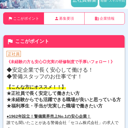
flag
person
business
ここがポイント
募集要項
企業情報
flag
ここがポイント
正社員
《未経験の方も安心◎充実の研修制度で手厚いフォロー！》
◆安定企業で長く安心して働ける！
◆警備スタッフのお仕事です！
【こんな方にオススメ！！】
★正社員で長く安定して働きたい方
★未経験からでも活躍できる職場が良いと思っている方
★福利厚生・手当が充実した職場で働きたい方
●1962年設立！警備業界売上No.1の安心企業！
誰でも聞いたことがある警備会社「セコム株式会社」の求人で