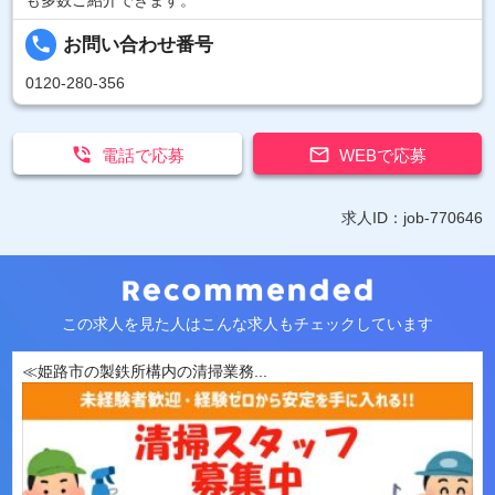
も多数ご紹介できます。
local_phone
お問い合わせ番号
0120-280-356


電話で応募
WEBで応募
求人ID：job-770646
この求人を見た人はこんな求人もチェックしています
≪姫路市の製鉄所構内の清掃業務...