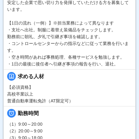
安定した企業で思い切り力を発揮していただける方を募集して
います。
【1日の流れ（一例）】※担当業務によって異なります
・支社へ出社。制服に着替え装備品をチェックします。
勤務前に朝礼、夕礼で引継ぎ事項を確認します。
・コントロールセンターからの指示などに従って業務を行いま
す。
・空き時間があれば事務処理、各種サービスを勉強します。
・1日の最後に後任者へ引継ぎ事項の報告を行い、退社。
portrait
求める人材
【必須資格】
高校卒業以上
普通自動車運転免許（AT限定可）

勤務時間
（1）9:00～20:00
（2）20:00～9:00
（3）9:00～18:00