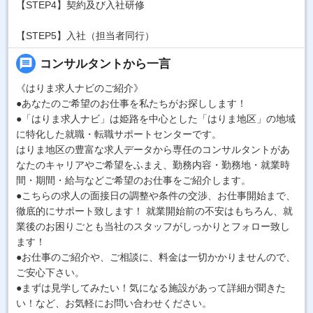
【STEP4】契約及び入社研修
【STEP5】入社（担当者同行）
message
コンサルタントから一言
《はりま求人ナビのご紹介》
●あなたのご希望のお仕事を私たちがお探しします！
●「はりま求人ナビ」は姫路を中心とした「はりま地区」の地域
に特化した就職・転職サポートセンターです。
はりま地区の豊富な求人データから専任のコンサルタントがあ
なたのキャリアやご希望をふまえ、勤務内容・勤務地・就業時
間・期間・給与などご希望のお仕事をご紹介します。
●こちらの求人の面接日の調整や条件の交渉、お仕事開始まで、
徹底的にサポート致します！ 就業開始前の不安はもちろん、就
業後のお困りごとも当社のスタッフがしっかりとフォロー致し
ます！
●お仕事のご紹介や、ご相談に、料金は一切かかりませんので、
ご安心下さい。
●まずは見学してみたい！気になる施設があって詳細が聞きた
い！など、お気軽にお問い合わせください。