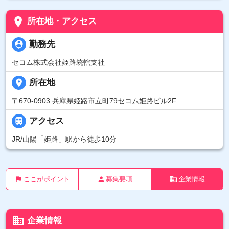
place
所在地・アクセス
person_pin
勤務先
セコム株式会社姫路統轄支社
place
所在地
〒670-0903 兵庫県姫路市立町79セコム姫路ビル2F

アクセス
JR/山陽「姫路」駅から徒歩10分
flag
person
business
ここがポイント
募集要項
企業情報
business
企業情報