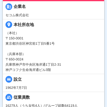
business
企業名
セコム株式会社
place
本社所在地
（本社）
〒150-0001
東京都渋谷区神宮前1丁目5番1号
（兵庫本部）
〒650-0024
兵庫県神戸市中央区海岸通1丁目2-31
神戸コフク生命海岸通ビル3階
calendar_view_day
設立
1962年7月7日
people
従業員数
16279人（うち女性4人）/グループ総数64119人