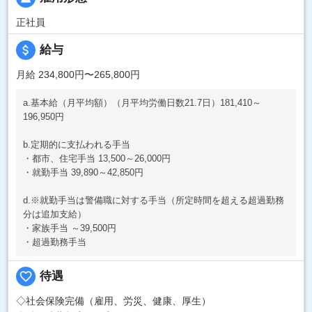
正社員
attach_money
給与
月給 234,800円〜265,800円
a.基本給（月平均額）（月平均労働日数21.7日）181,410～
196,950円
b.定期的に支払われる手当
・都市、住宅手当 13,500～26,000円
・就勤手当 39,890～42,850円
d.※就勤手当は警備職に対する手当（所定時間を超える超過勤務
分は追加支給）
・家族手当 ～39,500円
・超過勤務手当
favorite_border
待遇
◇社会保険完備（雇用、労災、健康、厚生）