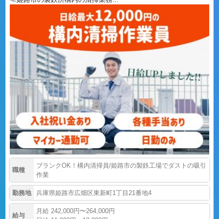
ブランクOK！構内清掃員/姫路市の製鉄工場でダストの吸引
職種
作業
勤務地
兵庫県姫路市広畑区東新町1丁目21番地4
月給 242,000円〜264,000円
給与