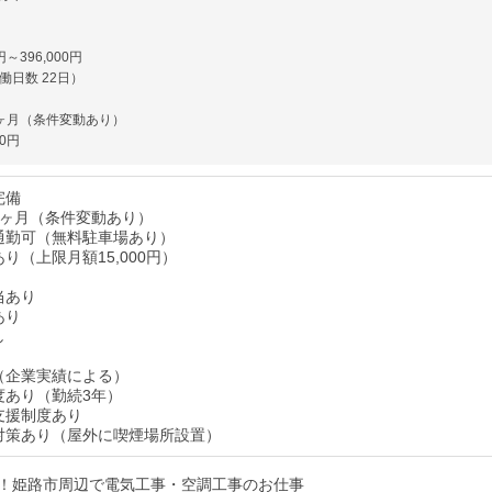
円～396,000円
働日数 22日）
ヶ月（条件変動あり）
00円
完備
3ヶ月（条件変動あり）
通勤可（無料駐車場あり）
り（上限月額15,000円）
当あり
あり
し
（企業実績による）
度あり（勤続3年）
支援制度あり
対策あり（屋外に喫煙場所設置）
！姫路市周辺で電気工事・空調工事のお仕事