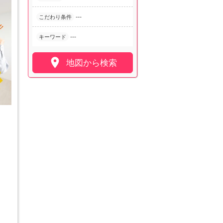
---
こだわり条件
---
キーワード

地図から検索