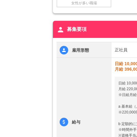
女性が多い職場
person
募集要項
正社員
雇用形態
日給 10,00
月給 396,0
日給 10,0
月給 220,
※日給月給
a 基本給
※220,00
給与
b 定額的
※時間外手
※資格手当