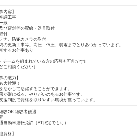
事内容】
空調工事
一般
及び店舗等の配線・器具取付
取付
テナ、防犯カメラの取付
備の更新工事等。高圧、低圧、弱電までとりあつかっています。
帯するお仕事あり
・チームを組まれている方の応募も可能です!!
どご相談ください）
事の魅力】
も大歓迎！
を活かして活躍することができます。
果が形に残る、やりがいのあるお仕事です。
支援制度で資格を取りやすい環境が整っています。
経験OK 経験者優遇
問
通自動車運転免許（AT限定でも可）
迎資格】