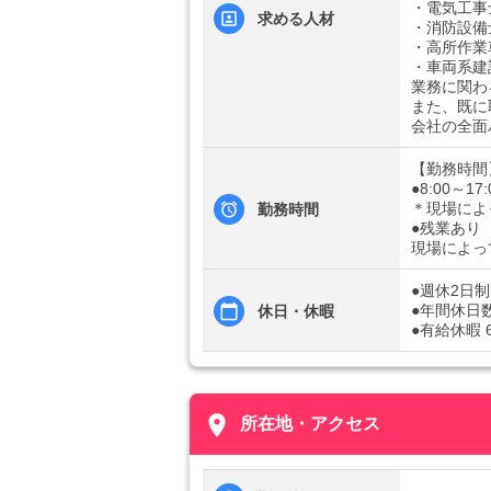
・電気工事
求める人材
・消防設備
・高所作業
・車両系建
業務に関わ
また、既に
会社の全面
【勤務時間
●8:00～1
＊現場によ
勤務時間
●残業あり
現場によっ
●週休2日
●年間休日数
休日・休暇
●有給休暇
place
所在地・アクセス