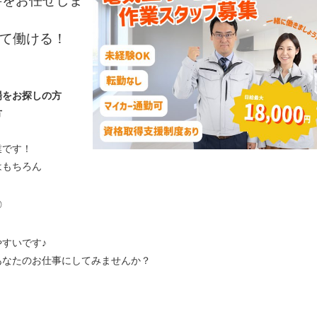
事をお任せしま
して働ける！
場をお探しの方
方
業です！
はもちろん
◎
すいです♪
あなたのお仕事にしてみませんか？