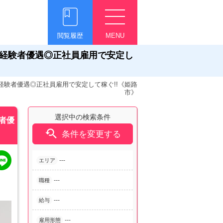
閲覧履歴
MENU
く◎経験者優遇◎正社員雇用で安定し
◎経験者優遇◎正社員雇用で安定して稼ぐ!!《姫路
市》
選択中の検索条件
験者優

条件を変更する
---
エリア
---
職種
---
給与
---
雇用形態