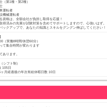
士（第1種・第2種）
士
車運転者
設機械運転者
る資格は、全額会社が負担し取得を応援！
取得済みの先輩が試験対策を含めてサポートしますので、心強いはず。
バックアップで、あなたの知識とスキルをグングン伸ばしてください！
】
7:00（実働8時間/休憩60分）
って集合時間が変わります
てあります。
制（シフト制）
 105日
 6ヶ月経過後の年次有給休暇日数 10日