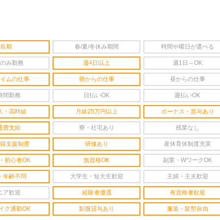
長期
春/夏/冬休み期間
時間や曜日が選べる
のみ勤務
週4日以上
週1日～OK
イムの仕事
朝からの仕事
昼からの仕事
時間勤務
日払いOK
週払いOK
入・高時給
月給25万円以上
ボーナス・賞与あり
通費支給
寮・社宅あり
残業なし
得支援制度
研修あり
産休育休制度充実
・初心者OK
無資格OK
副業・WワークOK
・年齢不問
大学生・短大生歓迎
主婦・主夫歓迎
ニア歓迎
経験者優遇
有資格者歓迎
イク通勤OK
制服貸与あり
服装・髪型自由