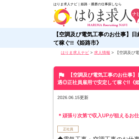
はりま求人ナビ｜姫路・播磨の仕事探しなら
【空調及び電気工事のお仕事】日給
て稼ぐ!!《姫路市》
はりま求人ナビ
>
求人情報
>
【空調及び電
flag
【空調及び電気工事のお仕事】日給
遇◎正社員雇用で安定して稼ぐ!!《
2026.06.15更新
＊頑張り次第で収入UPが狙えるお
正社員