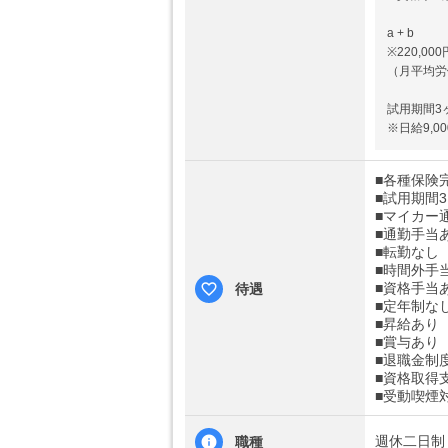
a + b
※220,000
（月平均労
試用期間3
※日給9,0
■各種保険
■試用期間
■マイカー
■通勤手当あ
■転勤なし
■時間外手
■資格手当
待遇
■定年制な
■昇給あり
■賞与あり
■退職金制
■資格取得
■受動喫煙
週休二日制
職種