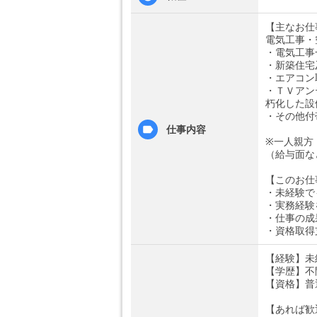
【主なお仕
電気工事・
・電気工事
・新築住宅
・エアコン
・ＴＶアン
朽化した設
・その他付
仕事内容
※一人親方
（給与面な
【このお仕
・未経験で
・実務経験
・仕事の成
・資格取得
【経験】未
【学歴】不
【資格】普
【あれば歓