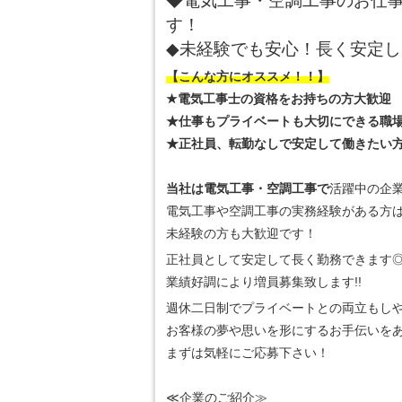
◆電気工事・空調工事のお仕
す！
◆未経験でも安心！長く安定
【こんな方にオススメ！！】
★電気工事士の資格をお持ちの方大歓迎
★仕事もプライベートも大切にできる職
★正社員、転勤なしで安定して働きたい
当社は電気工事・空調工事で
活躍中の企
電気工事や空調工事の実務経験がある方
未経験の方も大歓迎です！
正社員として安定して長く勤務できます
業績好調により増員募集致します!!
週休二日制でプライベートとの両立もしや
お客様の夢や思いを形にするお手伝いを
まずは気軽にご応募下さい！
≪企業のご紹介≫