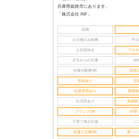
兵庫県姫路市にあります。
「株式会社 INF」
短期
土日祝のみ勤務
平日
土日祝休み
フルタ
夕方からの仕事
短
扶養内勤務OK
高収
昇給あり
交
社員登用あり
資格取
託児所あり
未経験
ブランクOK
学歴
子育て両立応援
シ
友達と応募OK
車・バ