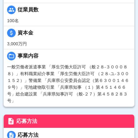
people
従業員数
100名
attach_money
資本金
3,000万円
folder_open
事業内容
一般労働者派遣事業 「厚生労働大臣許可 （般２８-３０００８
８）」有料職業紹介事業 「厚生労働大臣許可 （２８-ユ-３００
１５２）」警備業 「兵庫県公安委員会認定（第６３００１４６
９号）」宅地建物取引業 「兵庫県知事 （１）第４５１４６６
号」総合建設業 「兵庫県知事許可 （般-２７）第４５８２８３
号」
description
応募方法
description
応募方法