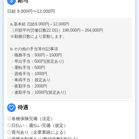
attach_money
給与
日給 9,000円〜12,000円
a.基本給 日給9,000円～12,000円
（月額平均労働日数22.0日）198,000円～264,000円
※勤務日数により変動します。
b.その他の手当等付記事項
・職務手当：500円～1500円
・早出手当：500円(規定あり)
・運転手当：500円
・資格手当：1000円
・車両手当：規定あり
・夜勤手当：2000円
・連勤手当：1000円(規定あり)
favorite_border
待遇
◇各種保険完備（法定）
◇日払い・週払い完備（規定）
◇賞与あり（企業業績による）
◇退職金制度あり(勤続年数5年以上)