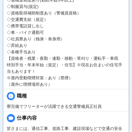
◇制服貸与(規定)
◇資格取得補助制度あり（警備員資格）
◇交通費支給（規定）
◇携帯電話貸し出し
◇車・バイク通勤可
◇社員寮あり（独身・単身用）
◇昇給あり
◇各種手当あり
【資格者・残業・夜勤・連勤・移動・草刈り・運転手・車両
特別手当・年末年始（規定）・住宅】※現在お住まいの住宅手
当もあります！
※屋内受動喫煙対策：あり（禁煙）
（屋外に喫煙場所あり）
info
職種
寮完備でフリーターが活躍できる交通警備員正社員
label
仕事内容
皆さまには、通信工事、道路工事、建設現場などで交通の安全