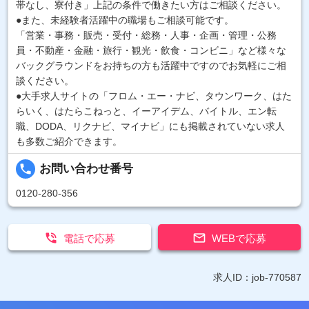
帯なし、寮付き」上記の条件で働きたい方はご相談ください。
●また、未経験者活躍中の職場もご相談可能です。
「営業・事務・販売・受付・総務・人事・企画・管理・公務
員・不動産・金融・旅行・観光・飲食・コンビニ」など様々な
バックグラウンドをお持ちの方も活躍中ですのでお気軽にご相
談ください。
●大手求人サイトの「フロム・エー・ナビ、タウンワーク、はた
らいく、はたらこねっと、イーアイデム、バイトル、エン転
職、DODA、リクナビ、マイナビ」にも掲載されていない求人
も多数ご紹介できます。
local_phone
お問い合わせ番号
0120-280-356


電話で応募
WEBで応募
求人ID：job-770587