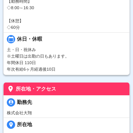
【勤務時間】
◇8:00～16:30
【休憩】
◇60分
calendar_today
休日・休暇
土・日・祝休み
※土曜日は出勤の日もあります。
年間休日 110日
年次有給6ヶ月経過後10日
place
所在地・アクセス
person_pin
勤務先
株式会社大翔
place
所在地