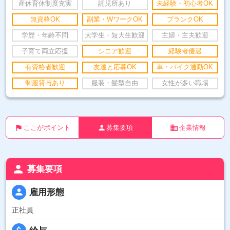
産休育休制度充実
託児所あり
未経験・初心者OK
無資格OK
副業・WワークOK
ブランクOK
学歴・年齢不問
大学生・短大生歓迎
主婦・主夫歓迎
子育て両立応援
シニア歓迎
経験者優遇
有資格者歓迎
友達と応募OK
車・バイク通勤OK
制服貸与あり
服装・髪型自由
女性が多い職場
flag
person
business
ここがポイント
募集要項
企業情報
person
募集要項
person
雇用形態
正社員