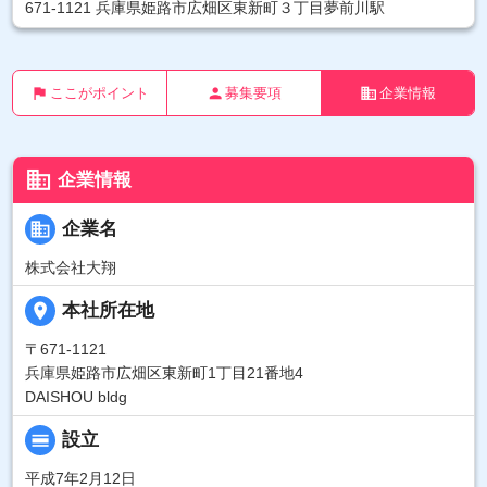
671-1121 兵庫県姫路市広畑区東新町３丁目夢前川駅
flag
person
business
ここがポイント
募集要項
企業情報
business
企業情報
business
企業名
株式会社大翔
place
本社所在地
〒671-1121
兵庫県姫路市広畑区東新町1丁目21番地4
DAISHOU bldg
calendar_view_day
設立
平成7年2月12日