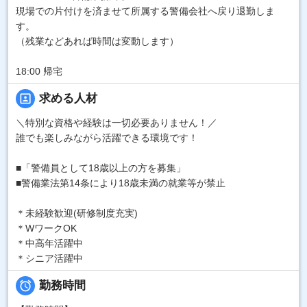
現場での片付けを済ませて所属する警備会社へ戻り退勤しま
す。
（残業などあれば時間は変動します）
18:00 帰宅
portrait
求める人材
＼特別な資格や経験は一切必要ありません！／
誰でも楽しみながら活躍できる環境です！
■「警備員として18歳以上の方を募集」
■警備業法第14条により18歳未満の就業等が禁止
＊未経験歓迎(研修制度充実)
＊WワークOK
＊中高年活躍中
＊シニア活躍中

勤務時間