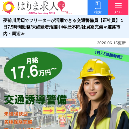
menu
検索
ﾒﾆｭｰ
夢前川周辺でフリーターが活躍できる交通警備員【正社員】１
日7.5時間勤務/未経験者活躍中/学歴不問/社員寮完備≪姫路市
内・周辺≫
2026.06.15更新