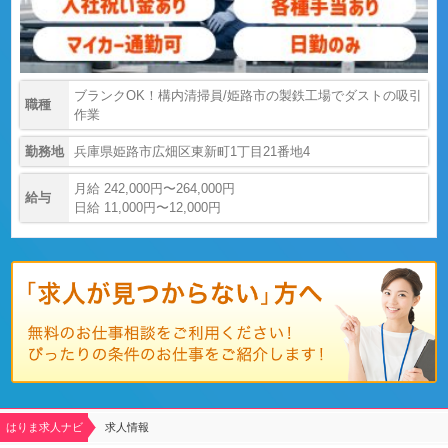
ブランクOK！構内清掃員/姫路市の製鉄工場でダストの吸引
職種
作業
勤務地
兵庫県姫路市広畑区東新町1丁目21番地4
月給 242,000円〜264,000円
給与
日給 11,000円〜12,000円
はりま求人ナビ
求人情報