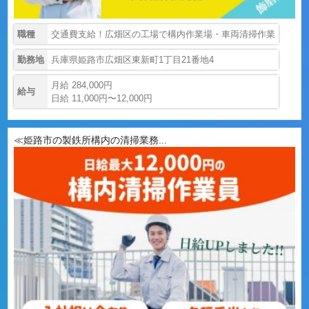
職種
交通費支給！広畑区の工場で構内作業場・車両清掃作業
勤務地
兵庫県姫路市広畑区東新町1丁目21番地4
月給 284,000円
給与
日給 11,000円〜12,000円
≪姫路市の製鉄所構内の清掃業務...