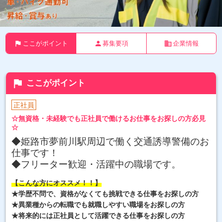
flag
person
business
ここがポイント
募集要項
企業情報
flag
ここがポイント
正社員
☆無資格・未経験でも正社員で働けるお仕事をお探しの方必見
☆
◆姫路市夢前川駅周辺で働く交通誘導警備のお
仕事です！
◆フリーター歓迎・活躍中の
職場です。
【こんな方にオススメ！！】
★学歴不問で、資格がなくても挑戦できる仕事をお探しの方
★異業種からの転職でも就職しやすい職場をお探しの方
★将来的には正社員として活躍できる仕事をお探しの方