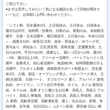
ご安心下さい。
●まずは見学してみたい！気になる施設があって詳細が聞きた
い！など、お気軽にお問い合わせください。
「シフト制、完全週休2日、土日祝休み、土日休み、日祝休み、
週3日以内可、短時間・扶養内、日勤のみ、夜勤のみ、未経験活
躍中、主婦・主夫活躍中、曜日相談可、土日祝のみ、年休110日
～、残業月10H、保育/託児所、産休・育休あり、Ｗワーク可、
賞与あり、昇給あり、正社員登用、資格支援、交通費支給、土
日のみOK、平日のみOK、残業なし、週1～2日からOK、週3日
～OK、週4日以上OK、フリーター活躍中、パートアルバイト活
躍中、急募求人、初心者活躍中、無資格OK、短時間勤務の方も
活躍中、フルタイム勤務、資格取得サポート制度あり、完全週
休2日、入職、新設・オープニング求人、ハローワーク求人、主
婦(夫)歓迎、主婦パート、 ダブルワーク 週１、アルバイト 髪色
自由、ガードマン、シフト自己申告制、ネイル、ネイル 髪型自
由、ネイルok、急募 すぐに働けるお仕事、高収入、高収入 アル
バイト、高収入 警備員、高収入 正社員、高収入 即採用、高収
入 夜勤、高齢者活躍、高齢者歓迎、週１、住み込み、新着、単
純作業、定年後、当日日払い、uターン歓迎、寮完備 日払い携