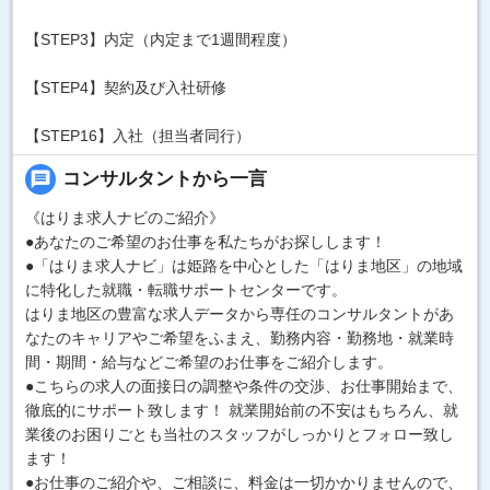
【STEP3】内定（内定まで1週間程度）
【STEP4】契約及び入社研修
【STEP16】入社（担当者同行）
message
コンサルタントから一言
《はりま求人ナビのご紹介》
●あなたのご希望のお仕事を私たちがお探しします！
●「はりま求人ナビ」は姫路を中心とした「はりま地区」の地域
に特化した就職・転職サポートセンターです。
はりま地区の豊富な求人データから専任のコンサルタントがあ
なたのキャリアやご希望をふまえ、勤務内容・勤務地・就業時
間・期間・給与などご希望のお仕事をご紹介します。
●こちらの求人の面接日の調整や条件の交渉、お仕事開始まで、
徹底的にサポート致します！ 就業開始前の不安はもちろん、就
業後のお困りごとも当社のスタッフがしっかりとフォロー致し
ます！
●お仕事のご紹介や、ご相談に、料金は一切かかりませんので、