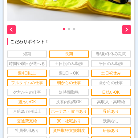


こだわりポイント！
短期
長期
春/夏/冬休み期間
時間や曜日が選べる
土日祝のみ勤務
平日のみ勤務
週4日以上
週1日～OK
土日祝休み
フルタイムの仕事
朝からの仕事
昼からの仕事
夕方からの仕事
短時間勤務
日払いOK
週払いOK
扶養内勤務OK
高収入・高時給
月給25万円以上
ボーナス・賞与あり
昇給あり
交通費支給
寮・社宅あり
残業なし
社員登用あり
資格取得支援制度
研修あり