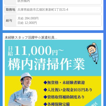
鉄所構内
勤務地
兵庫県姫路市広畑区東新町1丁目21-4
月給 284,000円
給与
日給 12,000円
未経験スタッフ活躍中☆派遣社員...