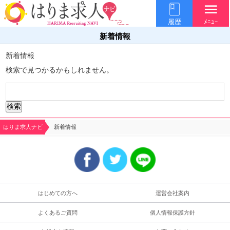
menu
履歴
ﾒﾆｭｰ
新着情報
新着情報
検索で見つかるかもしれません。
検
索:
はりま求人ナビ
新着情報
はじめての方へ
運営会社案内
よくあるご質問
個人情報保護方針