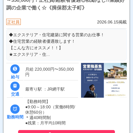
～350,000円！正社員/経験者優遇◎転勤なし!!業績好
調の企業で働く☆《揖保郡太子町》
正社員
2026.06.15掲載
◆エクステリア・住宅建築に関する営業のお仕事！
◆住宅営業の経験者優遇致します！
【こんな方にオススメ！！】
★エクステリア・住...

月給 220,000円〜350,000
円
給与

最寄り駅 ：JR網干駅
交通
【勤務時間】
●9:00～18:00（実働8時間/

休憩60分）
勤務時間
＊週40時間制
●残業：月平均10時間