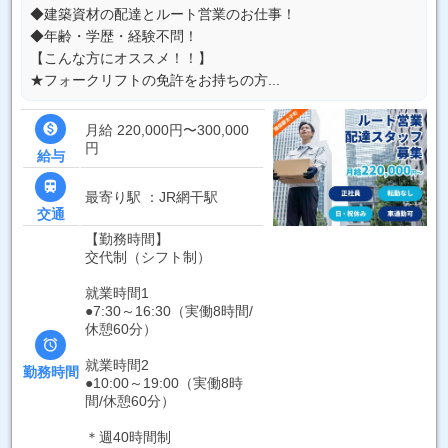
◆建築資材の配達とルート営業のお仕事！
◆年齢・学歴・経験不問！
【こんな方にオススメ！！】
★フォークリフトの免許をお持ちの方...

月給 220,000円〜300,000
円
給与

最寄り駅 ：JR網干駅
交通
【勤務時間】
交代制（シフト制）
就業時間1
●7:30～16:30（実働8時間/
休憩60分）

就業時間2
勤務時間
●10:00～19:00（実働8時
間/休憩60分）
＊週40時間制