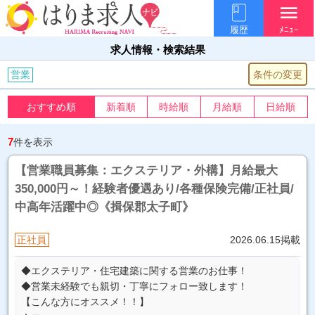
menu
履歴
ﾒﾆｭｰ
求人情報・検索結果
条件の変更
営業
おすすめ順
新着順
時給順
月給順
日給順
7
件を表示
【営業職員募集：エクステリア・外構】月給最大
350,000円～！経験者優遇あり/各種保険完備/正社員/
中高年活躍中◎《揖保郡太子町》
正社員
2026.06.15掲載
◆エクステリア・住宅建築に関する営業のお仕事！
◆営業未経験でも親切・丁寧にフォロー致します！
【こんな方にオススメ！！】