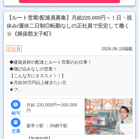
【ルート営業/配達員募集】月給220,000円～！日・祝
休み/週休二日制◎転勤なしの正社員で安定して働く
☆《揖保郡太子町》
正社員
2026.06.15掲載
◆建築資材の配達とルート営業のお仕事！
◆飛び込みなしの営業！
【こんな方にオススメ！！】
★月給30万円以上稼ぎたい方
★フ...

月給 220,000円〜300,000
円
給与

最寄り駅 ：JR網干駅
交通
【勤務時間】