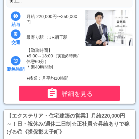
★エ...

月給 220,000円〜350,000
円
給与

最寄り駅 ：JR網干駅
交通
【勤務時間】
●9:00～18:00（実働8時間/

休憩60分）
＊週40時間制
勤務時間
●残業：月平均10時間

詳細を見る
【エクステリア・住宅建築の営業】月給220,000円
～！日・祝休み/週休二日制☆正社員☆昇給ありで稼
げる◎《揖保郡太子町》