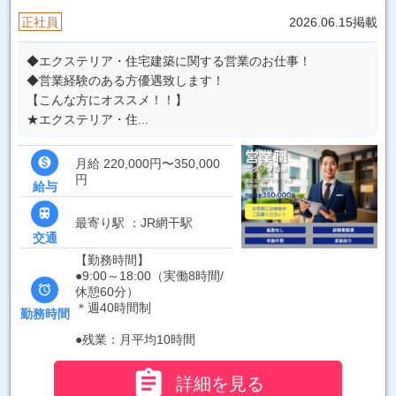
正社員
2026.06.15掲載
◆エクステリア・住宅建築に関する営業のお仕事！
◆営業経験のある方優遇致します！
【こんな方にオススメ！！】
★エクステリア・住...

月給 220,000円〜350,000
円
給与

最寄り駅 ：JR網干駅
交通
【勤務時間】
●9:00～18:00（実働8時間/

休憩60分）
＊週40時間制
勤務時間
●残業：月平均10時間

詳細を見る