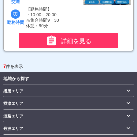
交通
【勤務時間】

・10:00～20:00
※集合時間9：30
勤務時間
休憩：90分

詳細を見る
7
件を表示
地域から探す

播磨エリア

摂津エリア

淡路エリア

丹波エリア